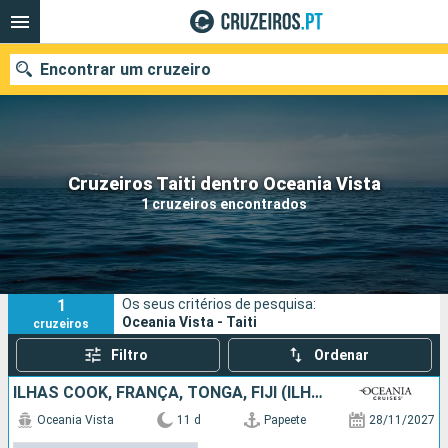
Encontrar um cruzeiro
Quando ir?
Cruzeiros Taiti dentro Oceania Vista
1 cruzeiros encontrados
Data de partida
Portos
Companhias
1
Os seus critérios de pesquisa:
Pesquisar
Oceania Vista - Taiti
cruzeiros
Filtro
Ordenar
ILHAS COOK, FRANÇA, TONGA, FIJI (ILHAS)
Oceania Vista
11 d
Papeete
28/11/2027