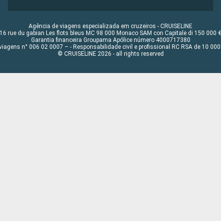
Agência de viagens especializada em cruzeiros - CRUISELINE
16 rue du gabian Les flots bleus MC 98 000 Monaco SAM con Capitale di 150 000 
Garantia financeira Groupama Apólice número 4000717380
viagens n° 006 02 0007 – - Responsabilidade civil e profissional RC RSA de 10 0
© CRUISELINE 2026 - all rights reserved