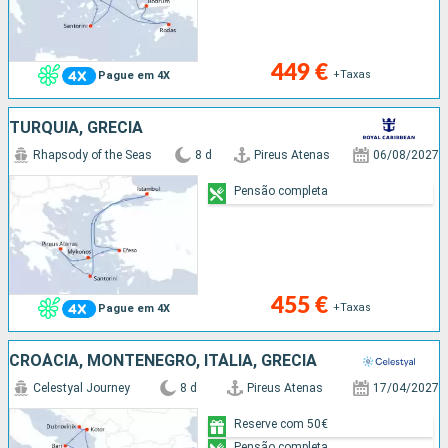
449 €
+Taxas
Pague em 4X
TURQUIA, GRÉCIA
Rhapsody of the Seas
8 d
Pireus Atenas
06/08/2027
Pensão completa
455 €
+Taxas
Pague em 4X
CROÁCIA, MONTENEGRO, ITÁLIA, GRÉCIA
Celestyal Journey
8 d
Pireus Atenas
17/04/2027
Reserve com 50€
Pensão completa