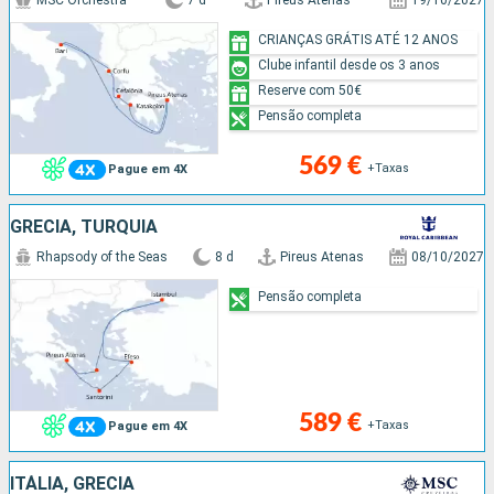
CRIANÇAS GRÁTIS ATÉ 12 ANOS
Clube infantil desde os 3 anos
Reserve com 50€
Pensão completa
569 €
+Taxas
Pague em 4X
GRÉCIA, TURQUIA
Rhapsody of the Seas
8 d
Pireus Atenas
08/10/2027
Pensão completa
589 €
+Taxas
Pague em 4X
ITÁLIA, GRÉCIA