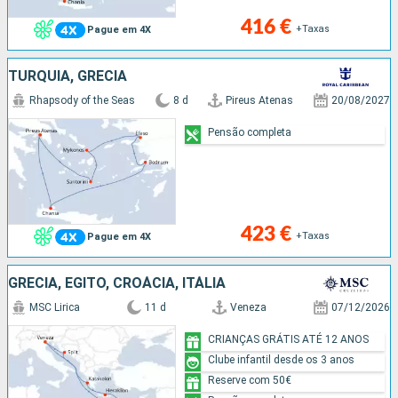
416 €
+Taxas
Pague em 4X
TURQUIA, GRÉCIA
Rhapsody of the Seas
8 d
Pireus Atenas
20/08/2027
Pensão completa
423 €
+Taxas
Pague em 4X
GRÉCIA, EGITO, CROÁCIA, ITÁLIA
MSC Lirica
11 d
Veneza
07/12/2026
CRIANÇAS GRÁTIS ATÉ 12 ANOS
Clube infantil desde os 3 anos
Reserve com 50€