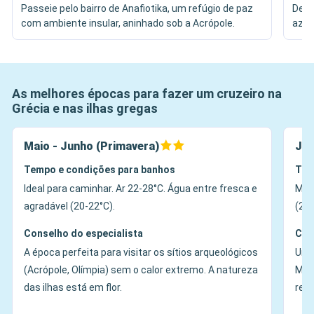
Passeie pelo bairro de Anafiotika, um refúgio de paz
Desc
com ambiente insular, aninhado sob a Acrópole.
azei
As melhores épocas para fazer um cruzeiro na
Grécia e nas ilhas gregas
Maio - Junho (Primavera)
Jul
Tempo e condições para banhos
Tem
Ideal para caminhar. Ar 22-28°C. Água entre fresca e
Muit
agradável (20-22°C).
(26°
Conselho do especialista
Con
A época perfeita para visitar os sítios arqueológicos
Um a
(Acrópole, Olímpia) sem o calor extremo. A natureza
Melt
das ilhas está em flor.
refr