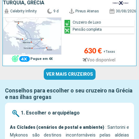
TURQUIA, GRÉCIA
Celebrity Infinity
9 d
Pireus Atenas
30/08/2026
Cruzeiro de Luxo
Pensão completa
630 €
+Taxas
Pague em 4X
Voo disponível
VER MAIS CRUZEIROS
Conselhos para escolher o seu cruzeiro na Grécia
e nas ilhas gregas
1. Escolher o arquipélago
As Cíclades (cenários de postal e ambiente)
: Santorini e
Mykonos são destinos incontornáveis pelas aldeias