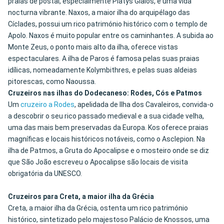
praias de postal, especialmente Platys Gialos, e uma vida
nocturna vibrante. Naxos, a maior ilha do arquipélago das
Cíclades, possui um rico património histórico com o templo de
Apolo. Naxos é muito popular entre os caminhantes. A subida ao
Monte Zeus, o ponto mais alto da ilha, oferece vistas
espectaculares. A ilha de Paros é famosa pelas suas praias
idílicas, nomeadamente Kolymbithres, e pelas suas aldeias
pitorescas, como Naoussa.
Cruzeiros nas ilhas do Dodecaneso: Rodes, Cós e Patmos
Um
cruzeiro a Rodes
, apelidada de Ilha dos Cavaleiros, convida-o
a descobrir o seu rico passado medieval e a sua cidade velha,
uma das mais bem preservadas da Europa. Kos oferece praias
magníficas e locais históricos notáveis, como o Asclepion. Na
ilha de Patmos, a Gruta do Apocalipse e o mosteiro onde se diz
que São João escreveu o Apocalipse são locais de visita
obrigatória da UNESCO.
Cruzeiros para Creta, a maior ilha da Grécia
Creta, a maior ilha da Grécia, ostenta um rico património
histórico, sintetizado pelo majestoso Palácio de Knossos, uma