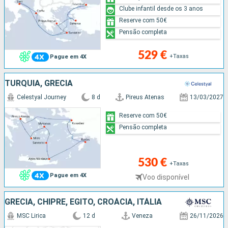
Clube infantil desde os 3 anos
Reserve com 50€
Pensão completa
529 €
+Taxas
Pague em 4X
TURQUIA, GRÉCIA
Celestyal Journey
8 d
Pireus Atenas
13/03/2027
Reserve com 50€
Pensão completa
530 €
+Taxas
Pague em 4X
Voo disponível
GRÉCIA, CHIPRE, EGITO, CROÁCIA, ITÁLIA
MSC Lirica
12 d
Veneza
26/11/2026