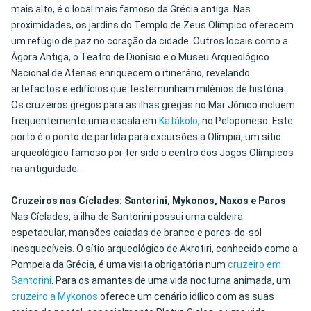
mais alto, é o local mais famoso da Grécia antiga. Nas
proximidades, os jardins do Templo de Zeus Olímpico oferecem
um refúgio de paz no coração da cidade. Outros locais como a
Ágora Antiga, o Teatro de Dionísio e o Museu Arqueológico
Nacional de Atenas enriquecem o itinerário, revelando
artefactos e edifícios que testemunham milénios de história.
Os cruzeiros gregos para as ilhas gregas no Mar Jónico incluem
frequentemente uma escala em
Katákolo
, no Peloponeso. Este
porto é o ponto de partida para excursões a Olímpia, um sítio
arqueológico famoso por ter sido o centro dos Jogos Olímpicos
na antiguidade.
Cruzeiros nas Cíclades: Santorini, Mykonos, Naxos e Paros
Nas Cíclades, a ilha de Santorini possui uma caldeira
espetacular, mansões caiadas de branco e pores-do-sol
inesquecíveis. O sítio arqueológico de Akrotiri, conhecido como a
Pompeia da Grécia, é uma visita obrigatória num
cruzeiro em
Santorini
. Para os amantes de uma vida nocturna animada, um
cruzeiro a Mykonos
oferece um cenário idílico com as suas