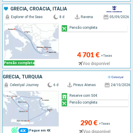
GRÉCIA, CROÁCIA, ITÁLIA
Explorer of the Seas
8 d
Ravena
05/09/2026
Pensão completa
4 701 €
+Taxas
Pensão completa
Voo disponível
GRÉCIA, TURQUIA
Celestyal Journey
6 d
Pireus Atenas
24/10/2026
Reserve com 50€
Pensão completa
290 €
+Taxas
Pague em 4X
Voo disponível