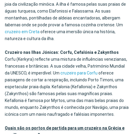
joia da civilização minóica. A ilha é famosa pelas suas praias de
águas turquesa, como Elafonissi e Falassarna. As suas
montanhas, pontilhadas de aldeias encantadoras, albergam
tabernas
onde se pode provar a famosa cozinha cretense. Um
cruzeiro em Creta
oferece uma imersão única na história,
natureza e cultura da ilha.
Cruzeiro nas Ilhas Jónicas: Corfu, Cefalónia e Zakynthos
Corfu (Kerkyra) reflecte uma mistura de influências venezianas,
francesas e britânicas. A sua cidade velha, Património Mundial
da UNESCO, é imperdível. Um
cruzeiro para Corfu
oferece
paisagens de cortar a respiração, incluindo Porto Timoni, uma
espetacular praia dupla. Kefalonia (Kefallonia) e Zakynthos
(Zakynthos) são famosas pelas suas magníficas praias.
Kefallonia é famosa por Myrtos, uma das mais belas praias do
mundo, enquanto Zakynthos é conhecida por Navágio, uma praia
icónica com um navio naufragado e falésias imponentes.
Quais são os portos de partida para um cruzeiro na Grécia e