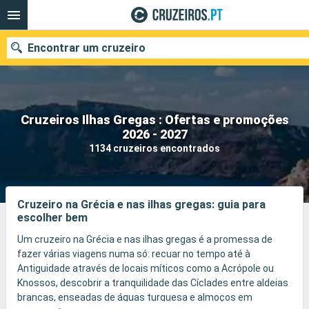
Encontrar um cruzeiro
Cruzeiros Ilhas Gregas : Ofertas e promoções
Quando ir?
2026 - 2027
1134 cruzeiros encontrados
Data de partida
Portos
Companhias
Cruzeiro na Grécia e nas ilhas gregas: guia para
escolher bem
Pesquisar
Um cruzeiro na Grécia e nas ilhas gregas é a promessa de
fazer várias viagens numa só: recuar no tempo até à
Antiguidade através de locais míticos como a Acrópole ou
Knossos, descobrir a tranquilidade das Cíclades entre aldeias
brancas, enseadas de águas turquesa e almoços em