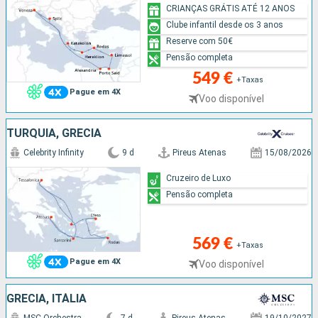
CRIANÇAS GRÁTIS ATÉ 12 ANOS
Clube infantil desde os 3 anos
Reserve com 50€
Pensão completa
549 €
+Taxas
Pague em 4X
Voo disponível
TURQUIA, GRÉCIA
Celebrity Infinity
9 d
Pireus Atenas
15/08/2026
Cruzeiro de Luxo
Pensão completa
569 €
+Taxas
Pague em 4X
Voo disponível
GRÉCIA, ITÁLIA
MSC Orchestra
7 d
Pireus Atenas
19/10/2027