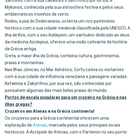
Santorini, com a sua caldeira e o seu mítico pôr do sol, e
Mykonos, conhecida pela sua atmosfera festiva e pelos seus
emblemáticos moinhos de vento.
Rodes, a joia do Dodecaneso, ostenta um rico património
histórico com a sua cidade medieval classificada pela UNESCO. A
ilha de Kos, com o seu Asklepion, um santuário dedicado ao deus
da medicina Asclepius, oferece uma visão cativante da história
da Grécia antiga.
Creta, a maior ilha da Grécia, combina cultura, gastronomia,
praias e montanhas.
Nas Ilhas Jónicas, no Mar Adriático, Corfu cativa os visitantes
com a sua cidade de influência veneziana e paisagens variadas.
Kefalonia e Zakynthos, por sua vez, são conhecidas por
possuírem algumas das mais belas praias do mundo.
Portos de escala populares para um cruzeiro na Grécia e nas
ilhas gregas?
Cruzeiros em Atenas e na Grécia continental
Os cruzeiros para a Grécia continental oferecem uma
exploração de
Atenas
, marcada pelos seus principais locais
históricos. A Acrópole de Atenas, com o Partenon no seu ponto