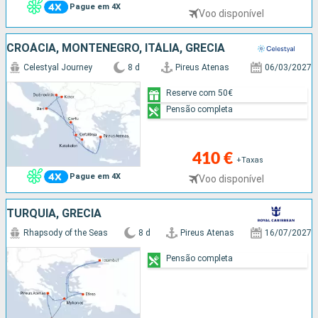
Pague em 4X
Voo disponível
CROÁCIA, MONTENEGRO, ITÁLIA, GRÉCIA
Celestyal Journey
8 d
Pireus Atenas
06/03/2027
Reserve com 50€
Pensão completa
410 €
+Taxas
Pague em 4X
Voo disponível
TURQUIA, GRÉCIA
Rhapsody of the Seas
8 d
Pireus Atenas
16/07/2027
Pensão completa