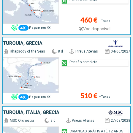
460 €
+Taxas
Pague em 4X
Voo disponível
TURQUIA, GRÉCIA
Rhapsody of the Seas
8 d
Pireus Atenas
04/06/2027
Pensão completa
510 €
+Taxas
Pague em 4X
TURQUIA, ITÁLIA, GRÉCIA
MSC Orchestra
9 d
Pireus Atenas
27/03/2028
CRIANÇAS GRÁTIS ATÉ 12 ANOS