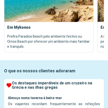
Em Mykonos
Em 
Prefira Paradise Beach pelo ambiente festivo ou
A in
Ornos Beach por oferecer um ambiente mais familiar
pelo
e tranquilo.
no s
O que os nossos clientes adoraram
Os destaques imperdíveis de um cruzeiro na
Grécia e nas ilhas gregas
Almoço numa taverna à beira-mar
Os viajantes recordam frequentemente as refeições