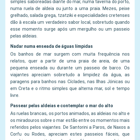
simples saboreadas diante do mar, numa taverna do porto,
numa ruela de aldeia ou junto a uma praia. Mezes, peixe
grelhado, salada grega, tzatziki e especialidades cretenses
dão à escala um verdadeiro sabor local, sobretudo quando
esse momento surge após um mergulho ou um passeio
pelas aldeias.
Nadar numa enseada de águas límpidas
Os banhos de mar surgem com muita frequência nos
relatos, quer a partir de uma praia de areia, de uma
pequena enseada ou durante um passeio de barco. Os
viajantes apreciam sobretudo a limpidez da água, as
paragens para banhos nas Cíclades, nas Ilhas Jónicas ou
em Creta e o ritmo simples que alterna mar, sol e tempo
livre.
Passear pelas aldeias e contemplar o mar do alto
As ruelas brancas, os portos animados, as aldeias no alto e
os miradouros sobre o mar estão entre os momentos mais
referidos pelos viajantes. De Santorini a Paros, de Naxos a
Corfu ou Rodes, apreciam estes passeios fáceis, que