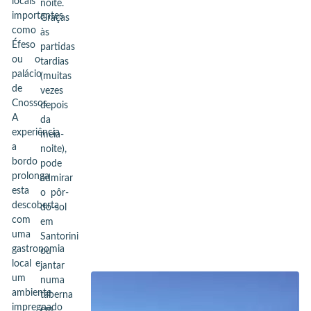
locais
noite.
importantes
Graças
como
às
Éfeso
partidas
ou o
tardias
palácio
(muitas
de
vezes
Cnossos.
depois
A
da
experiência
meia-
a
noite),
bordo
pode
prolonga
admirar
esta
o pôr-
descoberta
do-sol
com
em
uma
Santorini
gastronomia
ou
local e
jantar
um
numa
ambiente
taberna
impregnado
em