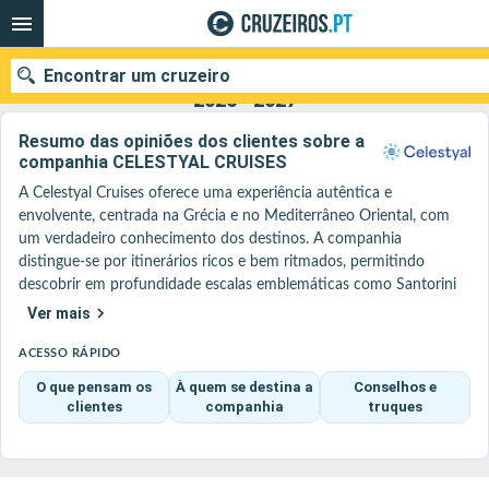
Encontrar um cruzeiro
Celestyal Cruises : As nossas ofertas de cruzeiros
2026 - 2027
Resumo das opiniões dos clientes sobre a
companhia CELESTYAL CRUISES
A Celestyal Cruises oferece uma experiência autêntica e 
Quando ir?
envolvente, centrada na Grécia e no Mediterrâneo Oriental, com 
um verdadeiro conhecimento dos destinos. A companhia 
Data de partida
distingue-se por itinerários ricos e bem ritmados, permitindo 
descobrir em profundidade escalas emblemáticas como Santorini 
Portos
Companhias
(aldeias no alto e pores-do-sol), Mykonos (ruelas animadas, 
Ver mais
ambiente festivo) ou Kusadasi / Éfeso (sítio arqueológico 
Pesquisar
imperdível).

ACESSO RÁPIDO
A bordo de navios de dimensões humanas, como o Celestyal 
O que pensam os
À quem se destina a
Conselhos e
Journey ou o Celestyal Discovery, o ambiente é acolhedor e 
clientes
companhia
truques
caloroso, com uma forte identidade grega tanto no acolhimento 
como na gastronomia, que dá destaque às especialidades locais. Os 
passageiros apreciam esta proximidade e simplicidade, longe dos 