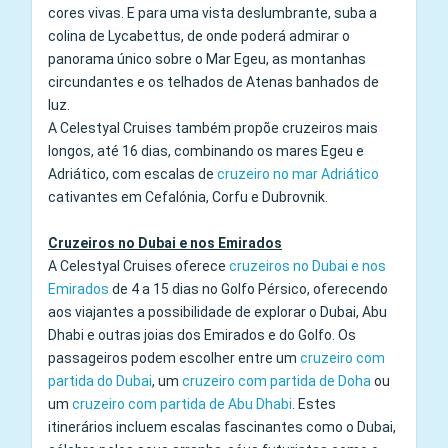
cores vivas. E para uma vista deslumbrante, suba a
colina de Lycabettus, de onde poderá admirar o
panorama único sobre o Mar Egeu, as montanhas
circundantes e os telhados de Atenas banhados de
luz.
A Celestyal Cruises também propõe cruzeiros mais
longos, até 16 dias, combinando os mares Egeu e
Adriático, com escalas de
cruzeiro no mar Adriático
cativantes em Cefalónia, Corfu e Dubrovnik.
Cruzeiros no Dubai e nos Emirados
A Celestyal Cruises oferece
cruzeiros no Dubai e nos
Emirados
de 4 a 15 dias no Golfo Pérsico, oferecendo
aos viajantes a possibilidade de explorar o Dubai, Abu
Dhabi e outras joias dos Emirados e do Golfo. Os
passageiros podem escolher entre um
cruzeiro com
partida do Dubai
, um
cruzeiro com partida de Doha
ou
um
cruzeiro com partida de Abu Dhabi
. Estes
itinerários incluem escalas fascinantes como o Dubai,