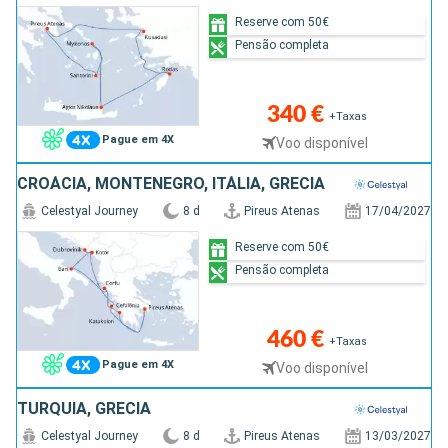
Reserve com 50€
Pensão completa
340 €
+Taxas
Pague em 4X
Voo disponível
CROÁCIA, MONTENEGRO, ITÁLIA, GRÉCIA
Celestyal Journey
8 d
Pireus Atenas
17/04/2027
Reserve com 50€
Pensão completa
460 €
+Taxas
Pague em 4X
Voo disponível
TURQUIA, GRÉCIA
Celestyal Journey
8 d
Pireus Atenas
13/03/2027