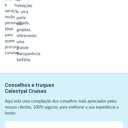
às
e o
refeições
serviço
e uma
muito
parte
personalizado,
das
ideal
gorjetas,
para
oferecendo
quem
uma
procura
grande
convívio.
transparência
tarifária.
Conselhos e truques
Celestyal Cruises
Aqui está uma compilação dos conselhos mais apreciados pelos
nossos clientes, 100% seguros, para melhorar a sua experiência a
bordo