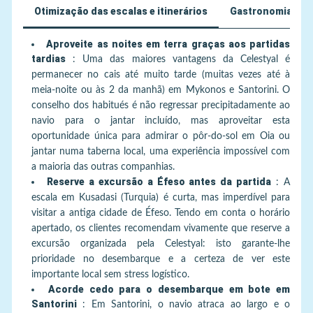
Otimização das escalas e itinerários
Gastronomia e P
Aproveite as noites em terra graças aos partidas
tardias
:
Uma das maiores vantagens da Celestyal é
permanecer no cais até muito tarde (muitas vezes até à
meia-noite ou às 2 da manhã) em Mykonos e Santorini. O
conselho dos habitués é não regressar precipitadamente ao
navio para o jantar incluído, mas aproveitar esta
oportunidade única para admirar o pôr-do-sol em Oia ou
jantar numa taberna local, uma experiência impossível com
a maioria das outras companhias.
Reserve a excursão a Éfeso antes da partida
:
A
escala em Kusadasi (Turquia) é curta, mas imperdível para
visitar a antiga cidade de Éfeso. Tendo em conta o horário
apertado, os clientes recomendam vivamente que reserve a
excursão organizada pela Celestyal: isto garante-lhe
prioridade no desembarque e a certeza de ver este
importante local sem stress logístico.
Acorde cedo para o desembarque em bote em
Santorini
:
Em Santorini, o navio atraca ao largo e o