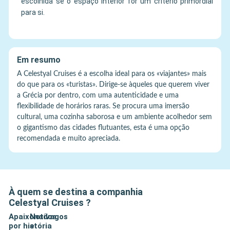
escolhida se o espaço interior for um critério primordial
para si.
Em resumo
A Celestyal Cruises é a escolha ideal para os «viajantes» mais
do que para os «turistas». Dirige-se àqueles que querem viver
a Grécia por dentro, com uma autenticidade e uma
flexibilidade de horários raras. Se procura uma imersão
cultural, uma cozinha saborosa e um ambiente acolhedor sem
o gigantismo das cidades flutuantes, esta é uma opção
recomendada e muito apreciada.
À quem se destina a companhia
Celestyal Cruises
?
Apaixonados
Notívagos
por história
e