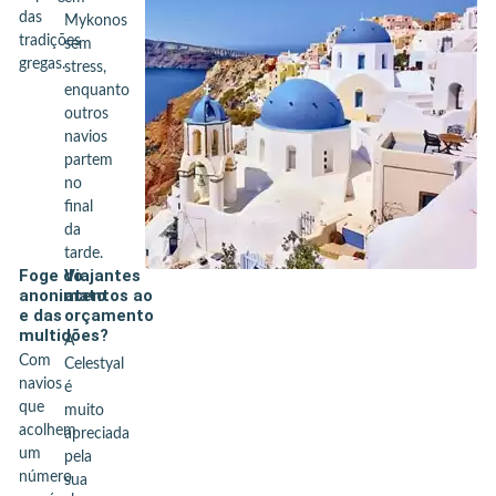
das
Mykonos
tradições
sem
gregas.
stress,
enquanto
outros
navios
partem
no
final
da
tarde.
Foge do
Viajantes
anonimato
atentos ao
e das
orçamento
multidões?
A
Com
Celestyal
navios
é
que
muito
acolhem
apreciada
um
pela
número
sua