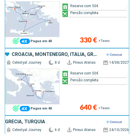
Reserve com 50€
Pensão completa
330 €
+Taxas
Pague em 4X
CROÁCIA, MONTENEGRO, ITÁLIA, GRÉCIA
Celestyal Journey
8 d
Pireus Atenas
14/08/2027
Reserve com 50€
Pensão completa
640 €
+Taxas
Pague em 4X
GRÉCIA, TURQUIA
Celestyal Journey
6 d
Pireus Atenas
24/10/2026