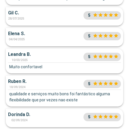
Gil C.
5
28/07/2025
Elena S.
5
04/04/2025
Leandra B.
5
10/03/2025
Muito confortavel
Ruben R.
5
18/09/2024
qualidade e serviços muito bons foi fantástico alguma
flexibilidade que por vezes nao existe
Dorinda D.
5
02/09/2024