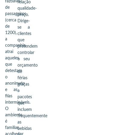
razoável
relação
de
qualidade-
passageiros
preço.
(cerca
Dirige-
de
se a
1200),
clientes
a
que
companhia
pretendem
atrai
controlar
aqueles
o seu
que
orçamento
detestam
de
o
férias
anonimato
graças
e as
a
filas
pacotes
intermináveis.
que
O
incluem
ambiente
frequentemente
é
as
familiar,
bebidas
acolhedor