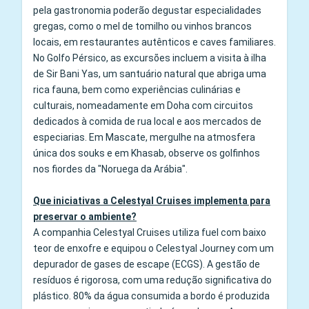
pela gastronomia poderão degustar especialidades
gregas, como o mel de tomilho ou vinhos brancos
locais, em restaurantes autênticos e caves familiares.
No Golfo Pérsico, as excursões incluem a visita à ilha
de Sir Bani Yas, um santuário natural que abriga uma
rica fauna, bem como experiências culinárias e
culturais, nomeadamente em Doha com circuitos
dedicados à comida de rua local e aos mercados de
especiarias. Em Mascate, mergulhe na atmosfera
única dos souks e em Khasab, observe os golfinhos
nos fiordes da "Noruega da Arábia".
Que iniciativas a Celestyal Cruises implementa para
preservar o ambiente?
A companhia Celestyal Cruises utiliza fuel com baixo
teor de enxofre e equipou o Celestyal Journey com um
depurador de gases de escape (ECGS). A gestão de
resíduos é rigorosa, com uma redução significativa do
plástico. 80% da água consumida a bordo é produzida