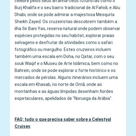
célebre pelos seus arranha-céus futuristas como o
Burj Khalifa e o seu bairro tradicional de Al Fahidi, e Abu
Dhabi, onde se pode admirar a majestosa Mesquita
Sheikh Zayed. Os cruzeiristas descobrem também a
ilha Sir Bani Yas, reserva natural onde podem observar
espécies protegidas no seu habitat, explorar praias
selvagens e desfrutar de atividades como o safari
fotográfico ou mergulho. Estes cruzeiros incluem
também uma escala em Doha, no Qatar, com o seu
souk Waqif e o Museu de Arte Islâmica, bem como no
Bahrein, onde se pode explorar o forte histórico e os
mercados de pérolas. Alguns itinerários incluem uma
escala em Khasab, no norte de Omã, onde as
montanhas e as águas límpidas desenham fiordes
espetaculares, apelidados de "Noruega da Arábia".
FAQ: tudo o que precisa saber sobre a Celestyal
Cruises