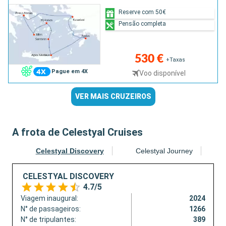
Reserve com 50€
Pensão completa
530 €
+Taxas
Pague em 4X
Voo disponível
VER MAIS CRUZEIROS
A frota de Celestyal Cruises
Celestyal Discovery
Celestyal Journey
CELESTYAL DISCOVERY
4.7/5
Viagem inaugural:
2024
N° de passageiros:
1266
N° de tripulantes:
389