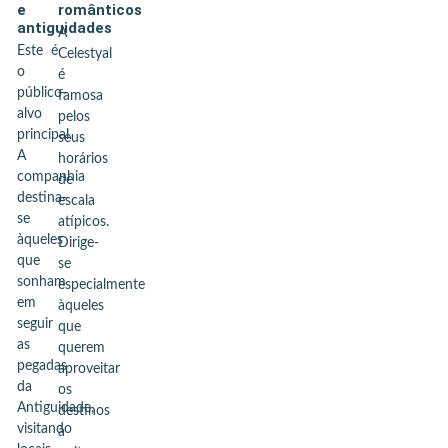
e
românticos
antiguidades
A
Este é
Celestyal
o
é
público-
famosa
alvo
pelos
principal.
seus
A
horários
companhia
de
destina-
escala
se
atípicos.
àqueles
Dirige-
que
se
sonham
especialmente
em
àqueles
seguir
que
as
querem
pegadas
aproveitar
da
os
Antiguidade,
destinos
visitando
à