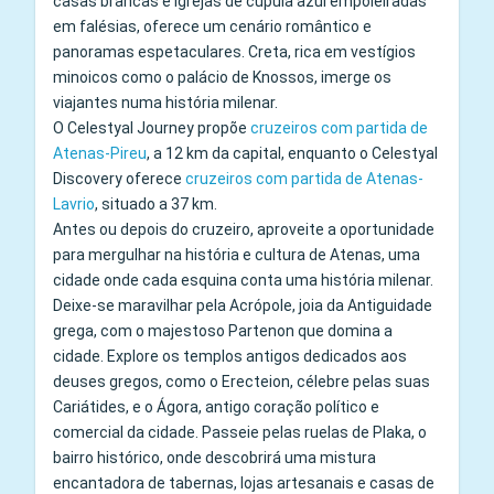
casas brancas e igrejas de cúpula azul empoleiradas
em falésias, oferece um cenário romântico e
panoramas espetaculares. Creta, rica em vestígios
minoicos como o palácio de Knossos, imerge os
viajantes numa história milenar.
O Celestyal Journey propõe
cruzeiros com partida de
Atenas-Pireu
, a 12 km da capital, enquanto o Celestyal
Discovery oferece
cruzeiros com partida de Atenas-
Lavrio
, situado a 37 km.
Antes ou depois do cruzeiro, aproveite a oportunidade
para mergulhar na história e cultura de Atenas, uma
cidade onde cada esquina conta uma história milenar.
Deixe-se maravilhar pela Acrópole, joia da Antiguidade
grega, com o majestoso Partenon que domina a
cidade. Explore os templos antigos dedicados aos
deuses gregos, como o Erecteion, célebre pelas suas
Cariátides, e o Ágora, antigo coração político e
comercial da cidade. Passeie pelas ruelas de Plaka, o
bairro histórico, onde descobrirá uma mistura
encantadora de tabernas, lojas artesanais e casas de