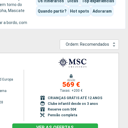
Os itinerários
Dicas
Top experiências
 em torno do
 Doha, Mascate
Quando partir?
Hot spots
Adoraram
ar a bordo, com
Ordem: Recomendados
d Europa
desde
569 €
Taxas: +200 €
terna
CRIANÇAS GRÁTIS ATÉ 12 ANOS
28
Clube infantil desde os 3 anos
Reserve com 50€
Pensão completa
VER AS OFERTAS