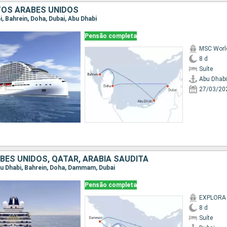
TOS ÁRABES UNIDOS
bi, Bahrein, Doha, Dubai, Abu Dhabi
Pensão completa
MSC Worl
8 d
Suíte
Abu Dhabi
27/03/20
BES UNIDOS, QATAR, ARABIA SAUDITA
Abu Dhabi, Bahrein, Doha, Dammam, Dubai
Pensão completa
EXPLORA 
8 d
Suíte