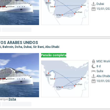
Dubai
15/01/20
TOS ÁRABES UNIDOS
i, Bahrein, Doha, Dubai, Sir Bani, Abu Dhabi
Pensão completa
MSC Worl
8 d
Suíte
Abu Dhabi
10/01/20
arque:
Doha