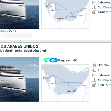
Cabine in
Abu Dhabi
24/01/20
arque:
Doha
TOS ÁRABES UNIDOS
bi, Bahrein, Doha, Dubai, Abu Dhabi
Pague em 4X
MSC Worl
8 d
Cabine in
Abu Dhabi
27/03/20