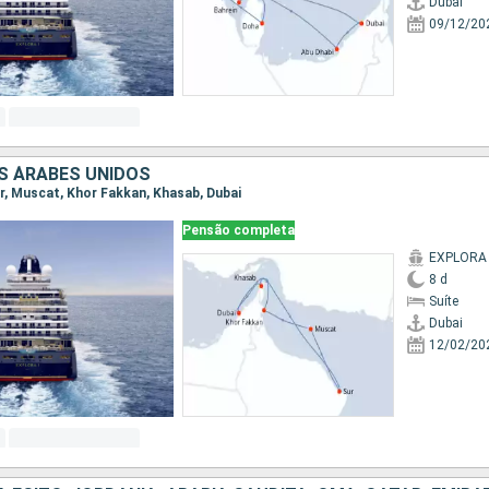
Dubai
09/12/20
S ÁRABES UNIDOS
Sur, Muscat, Khor Fakkan, Khasab, Dubai
Pensão completa
EXPLORA 
8 d
Suíte
Dubai
12/02/20