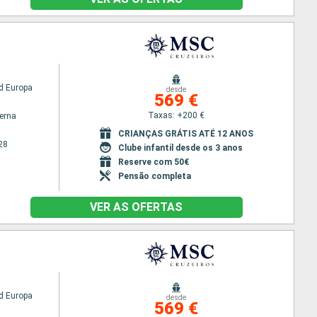
d Europa
desde
569 €
Taxas: +200 €
terna
CRIANÇAS GRÁTIS ATÉ 12 ANOS
28
Clube infantil desde os 3 anos
Reserve com 50€
Pensão completa
VER AS OFERTAS
d Europa
desde
569 €