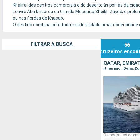
Khalifa, dos centros comerciais e do deserto às portas da ci
Louvre Abu Dhabi ou da Grande Mesquita Sheikh Zayed; e prolon
ou nos fiordes de Khasab.
O destino combina com toda a naturalidade uma modernidade es
cruzeiros que tanto podem privilegiar o entretenimento famili
FILTRAR A BUSCA
56
cruzeiros
encon
QATAR, EMIRA
Itinerário : Doha, Du
Outros portos de emb