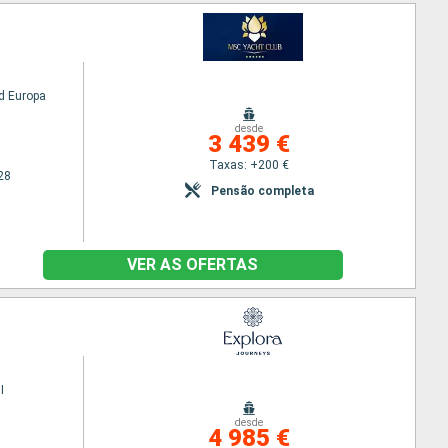
d Europa
desde
3 439 €
Taxas: +200 €
28
Pensão completa
VER AS OFERTAS
I
desde
4 985 €