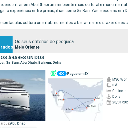
dade; encontrar em Abu Dhabi um ambiente mais cultural e monumental
gar a experiência entre praias, ilhas como Sir Bani Yas e escalas em
petacular, cultura oriental, momentos à beira-mar e o prazer de est
ar como proporcionar uma experiência mais requintada e envolvente.
Os seus critérios de pesquisa:
trados
Meio Oriente
TOS ÁRABES UNIDOS
bai, Sir Bani, Abu Dhabi, Bahrein, Doha
Pague em 4X
MSC Worl
8 d
Cabine in
Doha
20/01/20
arque:
Abu Dhabi