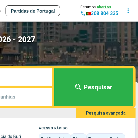
Estamos
abertos
s
Partidas de Portugal
308 804 335
026 - 2027
Pesquisar
anhias
Pesquisa avançada
ACESSO RÁPIDO
cia do Burj