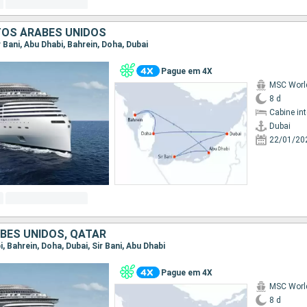
TOS ÁRABES UNIDOS
ir Bani, Abu Dhabi, Bahrein, Doha, Dubai
Pague em 4X
MSC Worl
8 d
Cabine in
Dubai
22/01/20
BES UNIDOS, QATAR
i, Bahrein, Doha, Dubai, Sir Bani, Abu Dhabi
Pague em 4X
MSC Worl
8 d