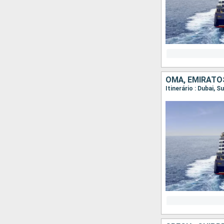
OMÃ, EMIRATO
Itinerário : Dubai, 