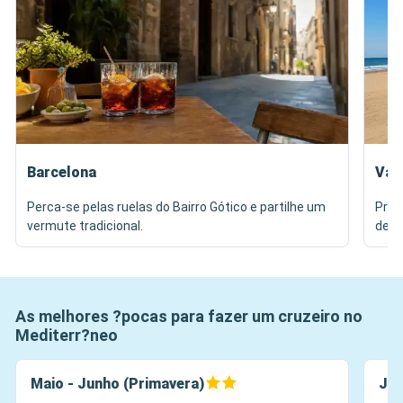
Barcelona
Val
Perca-se pelas ruelas do Bairro Gótico e partilhe um
Prov
vermute tradicional.
de M
As melhores ?pocas para fazer um cruzeiro no
Mediterr?neo
Maio - Junho (Primavera)
Jul