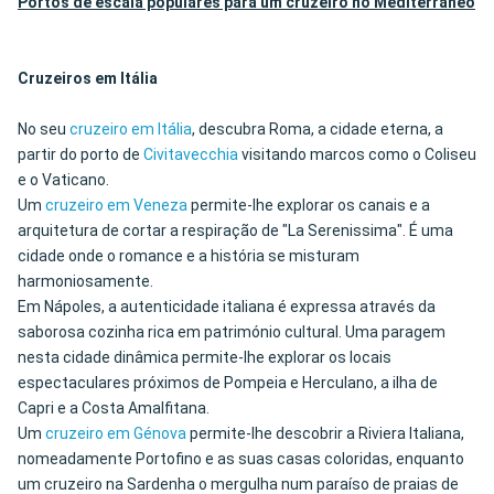
Portos de escala populares para um cruzeiro no Mediterrâneo
Cruzeiros em Itália
No seu
cruzeiro em Itália
, descubra Roma, a cidade eterna, a
partir do porto de
Civitavecchia
visitando marcos como o Coliseu
e o Vaticano.
Um
cruzeiro em Veneza
permite-lhe explorar os canais e a
arquitetura de cortar a respiração de "La Serenissima". É uma
cidade onde o romance e a história se misturam
harmoniosamente.
Em Nápoles, a autenticidade italiana é expressa através da
saborosa cozinha rica em património cultural. Uma paragem
nesta cidade dinâmica permite-lhe explorar os locais
espectaculares próximos de Pompeia e Herculano, a ilha de
Capri e a Costa Amalfitana.
Um
cruzeiro em Génova
permite-lhe descobrir a Riviera Italiana,
nomeadamente Portofino e as suas casas coloridas, enquanto
um cruzeiro na Sardenha o mergulha num paraíso de praias de