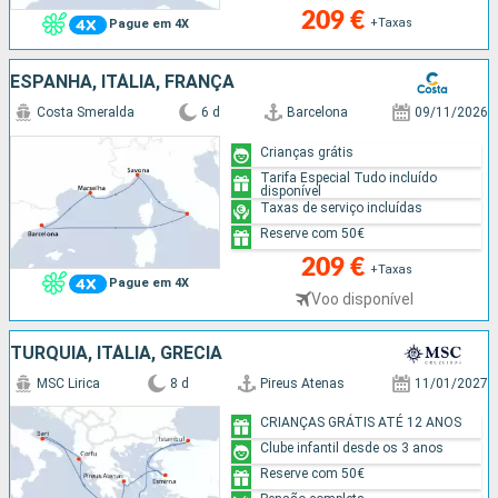
209 €
+Taxas
Pague em 4X
ESPANHA, ITÁLIA, FRANÇA
Costa Smeralda
6 d
Barcelona
09/11/2026
Crianças grátis
Tarifa Especial Tudo incluído
disponível
Taxas de serviço incluídas
Reserve com 50€
209 €
+Taxas
Pague em 4X
Voo disponível
TURQUIA, ITÁLIA, GRÉCIA
MSC Lirica
8 d
Pireus Atenas
11/01/2027
CRIANÇAS GRÁTIS ATÉ 12 ANOS
Clube infantil desde os 3 anos
Reserve com 50€