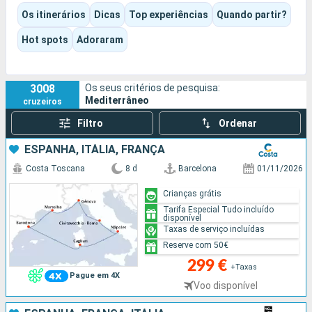
Consoante o itiner?rio e o navio escolhidos, a experi?ncia pode
Os itinerários
Dicas
Top experiências
Quando partir?
ser cultural, gastron?mica, balnear ou decididamente
orientada para o entretenimento. Piscinas, espet?culos,
Hot spots
Adoraram
anima??o, momentos de descanso ou visitas a grandes
atra??es: cada um pode encontrar o seu pr?prio ritmo.
3008
Os seus critérios de pesquisa:
Mediterrâneo
cruzeiros
Filtro
Ordenar
ESPANHA, ITÁLIA, FRANÇA
Costa Toscana
8 d
Barcelona
01/11/2026
Crianças grátis
Tarifa Especial Tudo incluído
disponível
Taxas de serviço incluídas
Reserve com 50€
299 €
+Taxas
Pague em 4X
Voo disponível