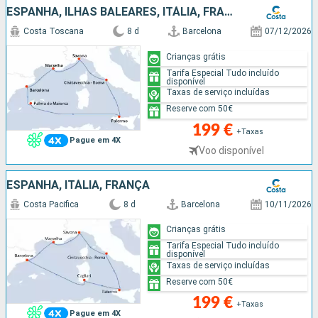
ESPANHA, ILHAS BALEARES, ITÁLIA, FRANÇA
Costa Toscana
8 d
Barcelona
07/12/2026
Crianças grátis
Tarifa Especial Tudo incluído
disponível
Taxas de serviço incluídas
Reserve com 50€
199 €
+Taxas
Pague em 4X
Voo disponível
ESPANHA, ITÁLIA, FRANÇA
Costa Pacifica
8 d
Barcelona
10/11/2026
Crianças grátis
Tarifa Especial Tudo incluído
disponível
Taxas de serviço incluídas
Reserve com 50€
199 €
+Taxas
Pague em 4X