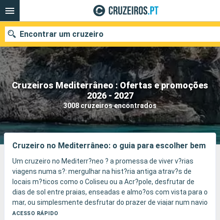
Encontrar um cruzeiro
Cruzeiros Mediterrâneo : Ofertas e promoções
Quando ir?
2026 - 2027
3008 cruzeiros encontrados
Data de partida
Portos
Companhias
Cruzeiro no Mediterrâneo: o guia para escolher bem
Pesquisar
Um cruzeiro no Mediterr?neo ? a promessa de viver v?rias
viagens numa s?: mergulhar na hist?ria antiga atrav?s de
locais m?ticos como o Coliseu ou a Acr?pole, desfrutar de
dias de sol entre praias, enseadas e almo?os com vista para o
mar, ou simplesmente desfrutar do prazer de viajar num navio
pensado para toda a fam?lia.
ACESSO RÁPIDO