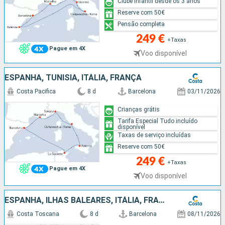
Clube infantil desde os 3 anos
Reserve com 50€
Pensão completa
249 €
+Taxas
Pague em 4X
Voo disponível
ESPANHA, TUNÍSIA, ITÁLIA, FRANÇA
Costa Pacifica
8 d
Barcelona
03/11/2026
Crianças grátis
Tarifa Especial Tudo incluído
disponível
Taxas de serviço incluídas
Reserve com 50€
249 €
+Taxas
Pague em 4X
Voo disponível
ESPANHA, ILHAS BALEARES, ITÁLIA, FRANÇA
Costa Toscana
8 d
Barcelona
08/11/2026