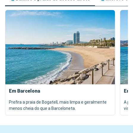
Em Barcelona
Em 
Prefira a praia de Bogatell, mais limpa e geralmente
A pr
menos cheia do que a Barceloneta.
vist