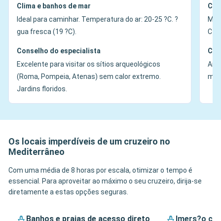
Clima e banhos de mar
Cli
Ideal para caminhar. Temperatura do ar: 20-25 ?C. ?
Muit
gua fresca (19 ?C).
C+. 
Conselho do especialista
Con
Excelente para visitar os sítios arqueológicos
Ambi
(Roma, Pompeia, Atenas) sem calor extremo.
manh
Jardins floridos.
Os locais imperdíveis de um cruzeiro no
Mediterrâneo
Com uma média de 8 horas por escala, otimizar o tempo é
essencial. Para aproveitar ao máximo o seu cruzeiro, dirija-se
diretamente a estas opções seguras.
Banhos e praias de acesso direto
Imers?o cul