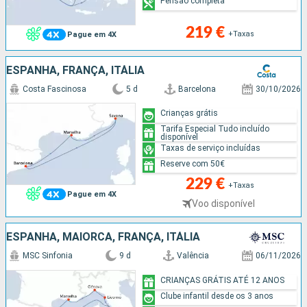
Pensão completa
219 €
+Taxas
Pague em 4X
ESPANHA, FRANÇA, ITÁLIA
Costa Fascinosa
5 d
Barcelona
30/10/2026
Crianças grátis
Tarifa Especial Tudo incluído
disponível
Taxas de serviço incluídas
Reserve com 50€
229 €
+Taxas
Pague em 4X
Voo disponível
ESPANHA, MAIORCA, FRANÇA, ITÁLIA
MSC Sinfonia
9 d
Valência
06/11/2026
CRIANÇAS GRÁTIS ATÉ 12 ANOS
Clube infantil desde os 3 anos