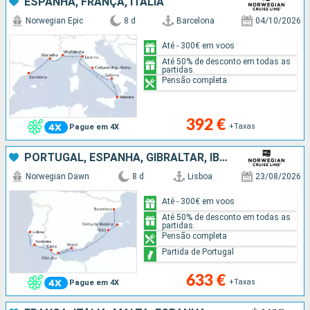
ESPANHA, FRANÇA, ITÁLIA
Norwegian Epic
8 d
Barcelona
04/10/2026
Até - 300€ em voos
Até 50% de desconto em todas as
partidas.
Pensão completa
392 €
+Taxas
Pague em 4X
PORTUGAL, ESPANHA, GIBRALTAR, IBIZA, MAIORCA
Norwegian Dawn
8 d
Lisboa
23/08/2026
Até - 300€ em voos
Até 50% de desconto em todas as
partidas.
Pensão completa
Partida de Portugal
633 €
+Taxas
Pague em 4X