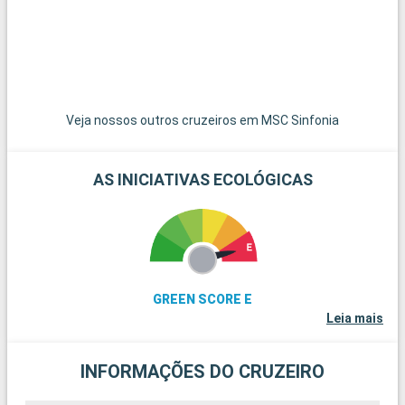
perfeitas para um dia relaxante à beira-mar. Para os amantes
do vinho, a região de Valência é famosa pelas suas vinhas,
oferecendo a oportunidade de visitar adegas e provar vinhos
locais. Por fim, aldeias pitorescas como Xàtiva, com o seu
castelo histórico, oferecem um vislumbre encantador do
interior valenciano.
Veja nossos outros cruzeiros em MSC Sinfonia
AS INICIATIVAS ECOLÓGICAS
GREEN SCORE E
Leia mais
INFORMAÇÕES DO CRUZEIRO