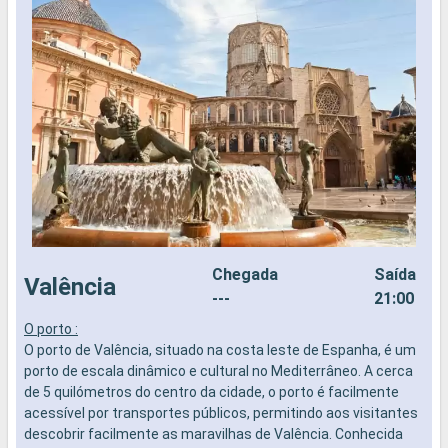
Chegada
Saída
Valência
---
21:00
O porto :
O
O porto de Valência, situado na costa leste de Espanha, é um
O
porto de escala dinâmico e cultural no Mediterrâneo. A cerca
M
de 5 quilómetros do centro da cidade, o porto é facilmente
e
acessível por transportes públicos, permitindo aos visitantes
R
descobrir facilmente as maravilhas de Valência. Conhecida
p