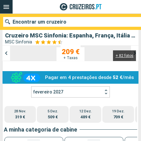
Encontrar um cruzeiro
Cruzeiro MSC Sinfonia: Espanha, França, Itália partindo de Valência
MSC Sinfonia
209 €
+ 82 fotos
Quando ir?
+ Taxas
Data de partida
Pagar em 4 prestações desde
52 €
/mês
Portos
Companhias
fevereiro 2027
Pesquisar
28 Nov.
5 Dez.
12 Dez.
19 Dez.
319 €
509 €
489 €
709 €
A minha categoria de cabine