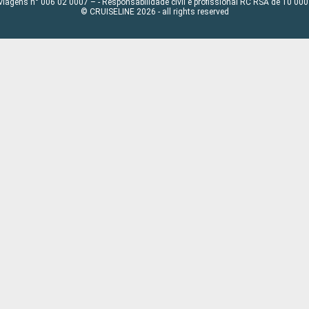
viagens n° 006 02 0007 – - Responsabilidade civil e profissional RC RSA de 10 0
© CRUISELINE 2026 - all rights reserved