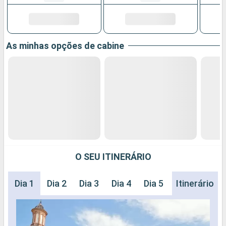
As minhas opções de cabine
O SEU ITINERÁRIO
Dia 1
Dia 2
Dia 3
Dia 4
Dia 5
Dia 6
Itinerário
Dia 