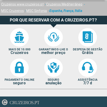
Cruzeiros www.cruzeiros.pt
Cruzeiros Mediterrâneo
MSC Cruzeiros
MSC Sinfonia
Espanha, França, Itália
POR QUE RESERVAR COM A CRUZEIROS.PT?
MAIS DE 10.000
GARANTIMOS-LHE O
DESPESA DE GESTÃO
Cruzeiros
melhor preço
Grátis
PAGAMENTO ONLINE
SEGURO
ASSISTÊNCIA
seguro
anulação
7/7 d
CRUZEIROS.PT