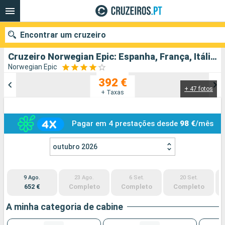
Encontrar um cruzeiro
Cruzeiro Norwegian Epic: Espanha, França, Itália partindo de Barcelona
Norwegian Epic
392 €
+ 47 fotos
Quando ir?
+ Taxas
Data de partida
Pagar em 4 prestações desde
98 €
/mês
Portos
Companhias
outubro 2026
Pesquisar
9 Ago.
23 Ago.
6 Set.
20 Set.
652 €
Completo
Completo
Completo
A minha categoria de cabine