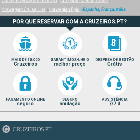
Cruzeiros www.cruzeiros.pt
Cruzeiros Mediterrâneo
Norwegian Cruise Line
Norwegian Epic
Espanha, França, Itália
POR QUE RESERVAR COM A CRUZEIROS.PT?
MAIS DE 10.000
GARANTIMOS-LHE O
DESPESA DE GESTÃO
Cruzeiros
melhor preço
Grátis
PAGAMENTO ONLINE
SEGURO
ASSISTÊNCIA
seguro
anulação
7/7 d
CRUZEIROS.PT