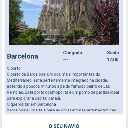
Chegada
Saída
Barcelona
---
17:00
O porto :
O
O porto de Barcelona, um dos mais importantes do
O
Mediterrâneo, está perfeitamente integrado na cidade,
u
estando a poucos minutos a pé do famoso bairro de Las
6
Ramblas. Este porto cosmopolita é um ponto de partida ideal
a
para explorar a capital catalã.
O
O que visitar em Barcelona
E
Barcelona é uma tela para as obras-primas arquitectónicas
l
de Gaudí. Admire a Sagrada Família, passeie pelo Parque Güell
P
e explore o Bairro Gótico pela sua atmosfera histórica. Não
b
O SEU NAVIO