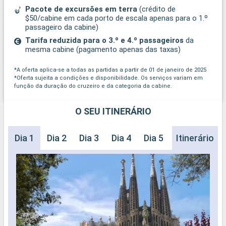
Pacote de excursões em terra
(crédito de
$50/cabine em cada porto de escala apenas para o 1.º
passageiro da cabine)
Tarifa reduzida para o 3.º e 4.º passageiros
da
mesma cabine (pagamento apenas das taxas)
*A oferta aplica-se a todas as partidas a partir de 01 de janeiro de 2025
*Oferta sujeita a condições e disponibilidade. Os serviços variam em
função da duração do cruzeiro e da categoria da cabine.
O SEU ITINERÁRIO
Dia 1
Dia 2
Dia 3
Dia 4
Dia 5
Dia 6
Itinerário
Dia 