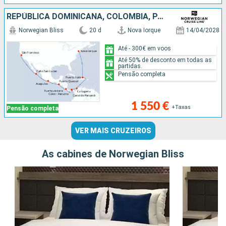
REPÚBLICA DOMINICANA, COLÔMBIA, PANAMA, PORTO RICO, GUATEMALA, CARAIBAS - MEXICO, ESTADOS UNIDOS
Norwegian Bliss
20 d
Nova Iorque
14/04/2028
Até - 300€ em voos
Até 50% de desconto em todas as
partidas.
Pensão completa
1 550 €
+Taxas
Pensão completa
VER MAIS CRUZEIROS
As cabines de Norwegian Bliss