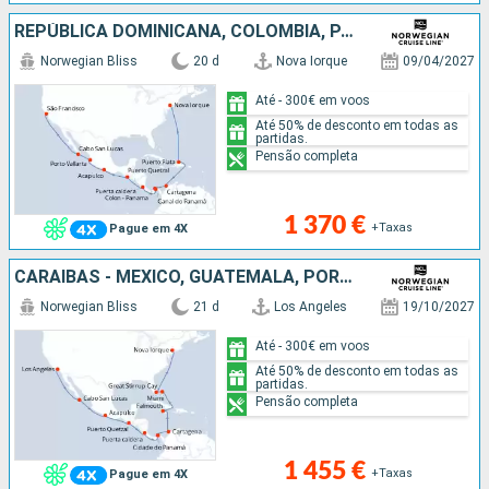
REPÚBLICA DOMINICANA, COLÔMBIA, PANAMA, PORTO RICO, GUATEMALA, CARAIBAS - MEXICO, ESTADOS UNIDOS
Norwegian Bliss
20 d
Nova Iorque
09/04/2027
Até - 300€ em voos
Até 50% de desconto em todas as
partidas.
Pensão completa
1 370 €
+Taxas
Pague em 4X
CARAIBAS - MEXICO, GUATEMALA, PORTO RICO, PANAMA, COLÔMBIA, JAMAICA, BAHAMAS, ESTADOS UNIDOS
Norwegian Bliss
21 d
Los Angeles
19/10/2027
Até - 300€ em voos
Até 50% de desconto em todas as
partidas.
Pensão completa
1 455 €
+Taxas
Pague em 4X