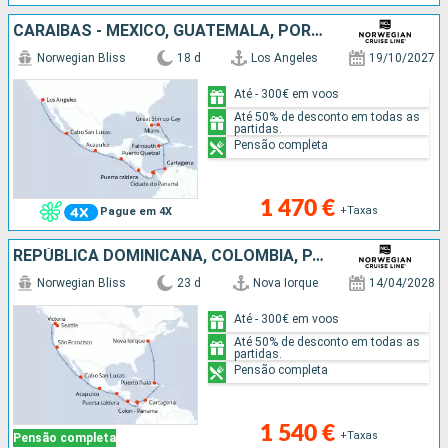
CARAIBAS - MEXICO, GUATEMALA, PORTO RICO, PANAMA, COLÔMBIA, JAMAICA, BAHAMAS, ESTADOS UNIDOS
Norwegian Bliss
18 d
Los Angeles
19/10/2027
Até - 300€ em voos
Até 50% de desconto em todas as
partidas.
Pensão completa
1 470 €
+Taxas
Pague em 4X
REPÚBLICA DOMINICANA, COLÔMBIA, PANAMA, PORTO RICO, GUATEMALA, CARAIBAS - MEXICO, ESTADOS UNIDOS, CANADÁ
Norwegian Bliss
23 d
Nova Iorque
14/04/2028
Até - 300€ em voos
Até 50% de desconto em todas as
partidas.
Pensão completa
1 540 €
+Taxas
Pensão completa