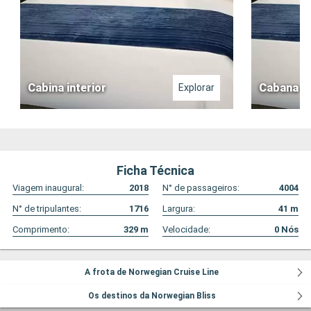
Cabina interior
Cabana fa
Explorar
Ficha Técnica
Viagem inaugural:
2018
N° de passageiros:
4004
N° de tripulantes:
1716
Largura:
41
m
Comprimento:
329
m
Velocidade:
0
Nós
A frota de Norwegian Cruise Line
Os destinos da Norwegian Bliss