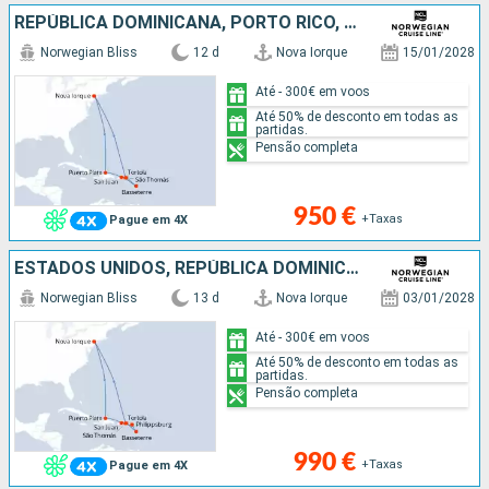
REPÚBLICA DOMINICANA, PORTO RICO, GUADALUPE, TORTOLA, SÃO TOMÁS, ESTADOS UNIDOS
Norwegian Bliss
12 d
Nova Iorque
15/01/2028
Até - 300€ em voos
Até 50% de desconto em todas as
partidas.
Pensão completa
950 €
+Taxas
Pague em 4X
ESTADOS UNIDOS, REPÚBLICA DOMINICANA, PORTO RICO, SÃO MARTINHO, GUADALUPE, TORTOLA, SÃO TOMÁS
Norwegian Bliss
13 d
Nova Iorque
03/01/2028
Até - 300€ em voos
Até 50% de desconto em todas as
partidas.
Pensão completa
990 €
+Taxas
Pague em 4X