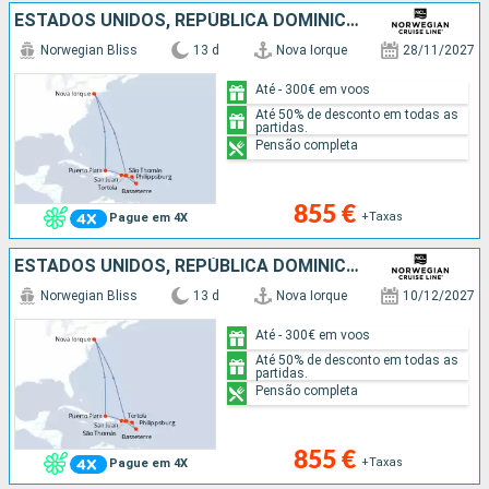
ESTADOS UNIDOS, REPÚBLICA DOMINICANA, PORTO RICO, SÃO MARTINHO, GUADALUPE, SÃO TOMÁS, TORTOLA
Norwegian Bliss
13 d
Nova Iorque
28/11/2027
Até - 300€ em voos
Até 50% de desconto em todas as
partidas.
Pensão completa
855 €
+Taxas
Pague em 4X
ESTADOS UNIDOS, REPÚBLICA DOMINICANA, PORTO RICO, TORTOLA, SÃO MARTINHO, GUADALUPE, SÃO TOMÁS
Norwegian Bliss
13 d
Nova Iorque
10/12/2027
Até - 300€ em voos
Até 50% de desconto em todas as
partidas.
Pensão completa
855 €
+Taxas
Pague em 4X