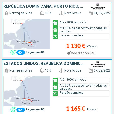
REPÚBLICA DOMINICANA, PORTO RICO, SÃO TOMÁS, TORTOLA, GUADALUPE, SÃO MARTINHO, ESTADOS UNIDOS
Norwegian Bliss
13 d
Nova Iorque
01/02/2027
Até - 300€ em voos
Até 50% de desconto em todas as
partidas.
Pensão completa
1 130 €
+Taxas
Pague em 4X
Voo disponível
ESTADOS UNIDOS, REPÚBLICA DOMINICANA, PORTO RICO, TORTOLA, GUADALUPE, SÃO MARTINHO, SÃO TOMÁS
Norwegian Bliss
13 d
Nova Iorque
07/02/2028
Até - 300€ em voos
Até 50% de desconto em todas as
partidas.
Pensão completa
1 165 €
+Taxas
Pague em 4X