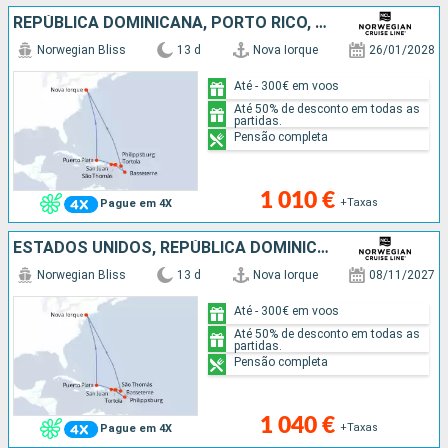
REPÚBLICA DOMINICANA, PORTO RICO, TORTOLA, SÃO TOMÁS, GUADALUPE, SÃO MARTINHO, ESTADOS UNIDOS
Norwegian Bliss
13 d
Nova Iorque
26/01/2028
Até - 300€ em voos
Até 50% de desconto em todas as
partidas.
Pensão completa
1 010 €
+Taxas
Pague em 4X
ESTADOS UNIDOS, REPÚBLICA DOMINICANA, PORTO RICO, GUADALUPE, SÃO TOMÁS, TORTOLA, SÃO MARTINHO
Norwegian Bliss
13 d
Nova Iorque
08/11/2027
Até - 300€ em voos
Até 50% de desconto em todas as
partidas.
Pensão completa
1 040 €
+Taxas
Pague em 4X