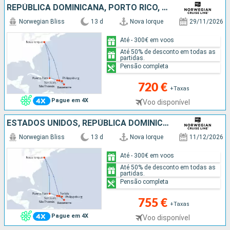
REPÚBLICA DOMINICANA, PORTO RICO, GUADALUPE, SÃO MARTINHO, SÃO TOMÁS, TORTOLA, ESTADOS UNIDOS
Norwegian Bliss
13 d
Nova Iorque
29/11/2026
Até - 300€ em voos
Até 50% de desconto em todas as
partidas.
Pensão completa
720 €
+Taxas
Pague em 4X
Voo disponível
ESTADOS UNIDOS, REPÚBLICA DOMINICANA, PORTO RICO, GUADALUPE, TORTOLA, SÃO MARTINHO, SÃO TOMÁS
Norwegian Bliss
13 d
Nova Iorque
11/12/2026
Até - 300€ em voos
Até 50% de desconto em todas as
partidas.
Pensão completa
755 €
+Taxas
Pague em 4X
Voo disponível