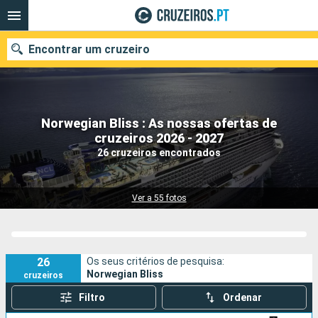
Encontrar um cruzeiro
Norwegian Bliss : As nossas ofertas de
Quando ir?
cruzeiros 2026 - 2027
26 cruzeiros encontrados
Data de partida
Portos
Companhias
Ver a 55 fotos
Pesquisar
26
Os seus critérios de pesquisa:
Norwegian Bliss
cruzeiros
Filtro
Ordenar