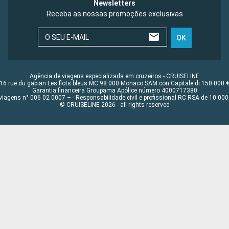
Newsletters
Receba as nossas promoções exclusivas
O SEU E-MAIL
OK
Agência de viagens especializada em cruzeiros - CRUISELINE
16 rue du gabian Les flots bleus MC 98 000 Monaco SAM con Capitale di 150 000 
Garantia financeira Groupama Apólice número 4000717380
viagens n° 006 02 0007 – - Responsabilidade civil e profissional RC RSA de 10 0
© CRUISELINE 2026 - all rights reserved