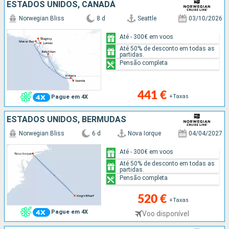
ESTADOS UNIDOS, CANADÁ
Norwegian Bliss
8 d
Seattle
03/10/2026
Até - 300€ em voos
Até 50% de desconto em todas as
partidas.
Pensão completa
441 €
+Taxas
Pague em 4X
ESTADOS UNIDOS, BERMUDAS
Norwegian Bliss
6 d
Nova Iorque
04/04/2027
Até - 300€ em voos
Até 50% de desconto em todas as
partidas.
Pensão completa
520 €
+Taxas
Pague em 4X
Voo disponível