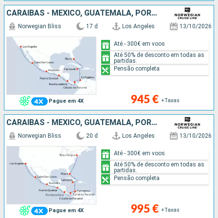
CARAIBAS - MEXICO, GUATEMALA, PORTO RICO, PANAMA, COLÔMBIA, JAMAICA, ESTADOS UNIDOS
Norwegian Bliss
17 d
Los Angeles
13/10/2026
Até - 300€ em voos
Até 50% de desconto em todas as
partidas.
Pensão completa
945 €
+Taxas
Pague em 4X
CARAIBAS - MEXICO, GUATEMALA, PORTO RICO, PANAMA, COLÔMBIA, JAMAICA, ESTADOS UNIDOS
Norwegian Bliss
20 d
Los Angeles
13/10/2026
Até - 300€ em voos
Até 50% de desconto em todas as
partidas.
Pensão completa
995 €
+Taxas
Pague em 4X