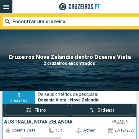
Encontrar um cruzeiro
Quando ir?
Cruzeiros Nova Zelandia dentro Oceania Vista
2 cruzeiros encontrados
Data de partida
Portos
Companhias
2
Os seus critérios de pesquisa:
Pesquisar
Oceania Vista - Nova Zelandia
cruzeiros
Filtro
Ordenar
AUSTRALIA, NOVA ZELANDIA
Oceania Vista
13 d
Sydney
23/12/2027