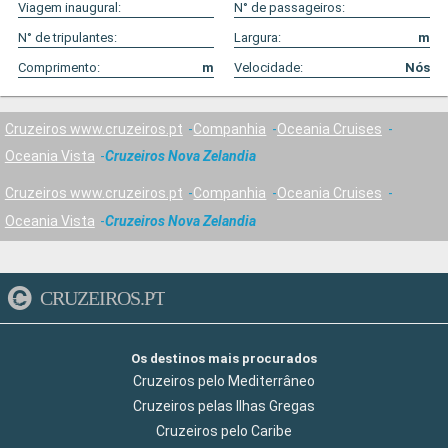
Viagem inaugural:
N° de passageiros:
N° de tripulantes:
Largura:
m
Comprimento:
m
Velocidade:
Nós
Cruzeiros www.cruzeiros.pt
Companhia
Oceania Cruises
Oceania Vista
Cruzeiros Nova Zelandia
Cruzeiros www.cruzeiros.pt
Companhia
Oceania Cruises
Oceania Vista
Cruzeiros Nova Zelandia
CRUZEIROS.PT
Os destinos mais procurados
Cruzeiros pelo Mediterrâneo
Cruzeiros pelas Ilhas Gregas
Cruzeiros pelo Caribe