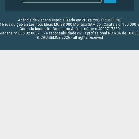
Agência de viagens especializada em cruzeiros - CRUISELINE
16 rue du gabian Les flots bleus MC 98 000 Monaco SAM con Capitale di 150 000 
Garantia financeira Groupama Apólice número 4000717380
viagens n° 006 02 0007 – - Responsabilidade civil e profissional RC RSA de 10 0
© CRUISELINE 2026 - all rights reserved