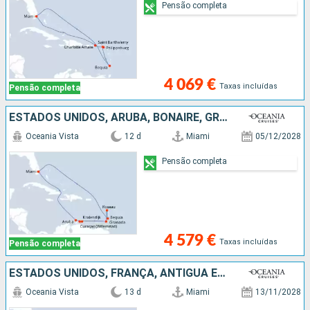
Pensão completa
4 069 €
Taxas incluídas
Pensão completa
ESTADOS UNIDOS, ARUBA, BONAIRE, GRENADA, DOMINICA, ST VINCENT E GRENADINES
Oceania Vista
12 d
Miami
05/12/2028
Pensão completa
4 579 €
Taxas incluídas
Pensão completa
ESTADOS UNIDOS, FRANÇA, ANTÍGUA E BARBUDA, MARTINICA, DOMINICA, GUADALUPE, ST VINCENT E GRENADINES
Oceania Vista
13 d
Miami
13/11/2028