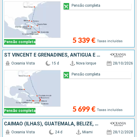
Pensão completa
5 339 €
Taxas incluídas
Pensão completa
ST VINCENT E GRENADINES, ANTÍGUA E BARBUDA, GUADALUPE, SANTA LÚCIA, GRENADA, ARUBA, ESTADOS UNIDOS
Oceania Vista
15 d
Nova Iorque
28/10/2026
Pensão completa
5 699 €
Taxas incluídas
Pensão completa
CAIMÃO (ILHAS), GUATEMALA, BELIZE, CARAIBAS - MEXICO, ESTADOS UNIDOS, SÃO MARTINHO, GUADALUPE, ARUBA, COLÔMBIA, PANAMA
Oceania Vista
24 d
Miami
28/12/2028