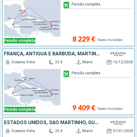
Pensão completa
8 229 €
Taxas incluídas
Pensão completa
FRANÇA, ANTÍGUA E BARBUDA, MARTINICA, DOMINICA, GUADALUPE, BAHAMAS, ESTADOS UNIDOS, CAIMÃO (ILHAS), GUATEMALA, BELIZE, CARAIBAS - MEXICO
Oceania Vista
23 d
Miami
16/12/2028
Pensão completa
9 409 €
Taxas incluídas
Pensão completa
ESTADOS UNIDOS, SÃO MARTINHO, GUADALUPE, ARUBA, COLÔMBIA, PANAMA, COSTA RICA, CAIMÃO (ILHAS), JAMAICA, REPÚBLICA DOMINICANA, ST VINCENT E GRENADINES, PORTO RICO
Oceania Vista
25 d
Miami
07/01/2029