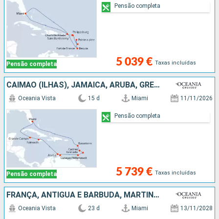
Pensão completa
5 039 €
Taxas incluídas
Pensão completa
CAIMÃO (ILHAS), JAMAICA, ARUBA, GRENADA, BARBADOS, SANTA LÚCIA, GUADALUPE, ESTADOS UNIDOS
Oceania Vista
15 d
Miami
11/11/2026
Pensão completa
5 739 €
Taxas incluídas
Pensão completa
FRANÇA, ANTÍGUA E BARBUDA, MARTINICA, DOMINICA, GUADALUPE, ST VINCENT E GRENADINES, CAIMÃO (ILHAS), GUATEMALA, BELIZE, CARAIBAS - MEXICO, ESTADOS UNIDOS
Oceania Vista
23 d
Miami
13/11/2028