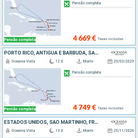
Pensão completa
4 669 €
Taxas incluídas
Pensão completa
PORTO RICO, ANTÍGUA E BARBUDA, SANTA LÚCIA, BARBADOS, DOMINICA, ST VINCENT E GRENADINES, ESTADOS UNIDOS
Oceania Vista
12 d
Miami
20/03/2029
Pensão completa
4 749 €
Taxas incluídas
Pensão completa
ESTADOS UNIDOS, SÃO MARTINHO, FRANÇA, MARTINICA, GUADALUPE, ANTÍGUA E BARBUDA, ST VINCENT E GRENADINES
Oceania Vista
13 d
Miami
25/11/2026