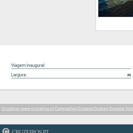
Viagem inaugural:
Largura:
m
Cruzeiros www.cruzeiros.pt
Companhia
Oceania Cruises
Oceania Vis
CRUZEIROS.PT