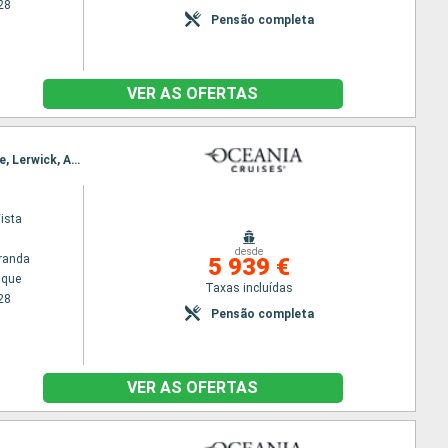
28
Pensão completa
VER AS OFERTAS
Itinerário : Reiquejavique, Grundarfjordur, Isafjord, Akureyri, Seydisfjordhur, Torshavn - Ilhas Feroe, Lerwick, Aberdeen, Dundee, Edimburgo, Southampton
ista
desde
randa
5 939 €
ique
Taxas incluídas
28
Pensão completa
VER AS OFERTAS