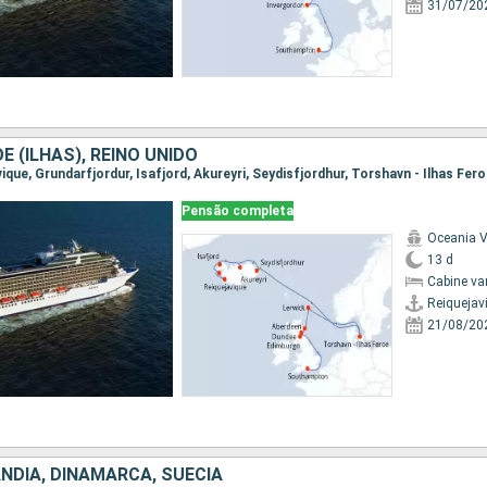
31/07/20
E (ILHAS), REINO UNIDO
Pensão completa
Oceania V
13 d
Cabine va
Reiquejav
21/08/20
NDIA, DINAMARCA, SUÉCIA