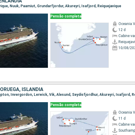
OENLANDIA
avique, Nuuk, Paamiut, Grundarfjordur, Akureyri, Isafjord, Reiquejavique
Pensão completa
Oceania V
12 d
Cabine va
Reiquejav
10/08/20
NORUEGA, ISLÂNDIA
pton, Invergordon, Lerwick, Vik, Alesund, Seydisfjordhur, Akureyri, Isafjord, R
Pensão completa
Oceania V
11 d
Cabine va
Southamp