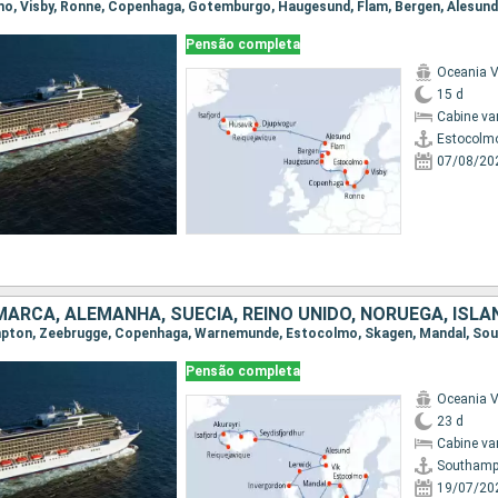
Pensão completa
Oceania V
15 d
Cabine va
Estocolm
07/08/20
MARCA, ALEMANHA, SUÉCIA, REINO UNIDO, NORUEGA, ISLÂ
Pensão completa
Oceania V
23 d
Cabine va
Southamp
19/07/20