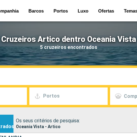
mpanhia
Barcos
Portos
Luxo
Ofertas
Tema
Cruzeiros Artico dentro Oceania Vista
5 cruzeiros encontrados
Portos
Comp
Os seus critérios de pesquisa:
trados
Oceania Vista - Artico