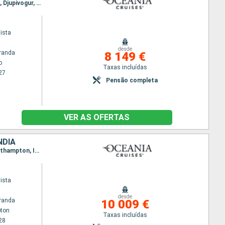
Itinerário : Estocolmo, Visby, Ronne, Copenhaga, Gotemburgo, Haugesund, Flam, Bergen, Alesund, Djupivogur, Husavik, Isafjord, Reiquejavique
ista
desde
randa
8 149 €
o
Taxas incluídas
27
Pensão completa
VER AS OFERTAS
NDIA
Itinerário : Southampton, Zeebrugge, Copenhaga, Warnemunde, Estocolmo, Skagen, Mandal, Southampton, Invergordon, Lerwick, Vik, Alesund, Seydisfjordhur, Akureyri, Isafjord, Reiquejavique
ista
desde
randa
10 009 €
ton
Taxas incluídas
28