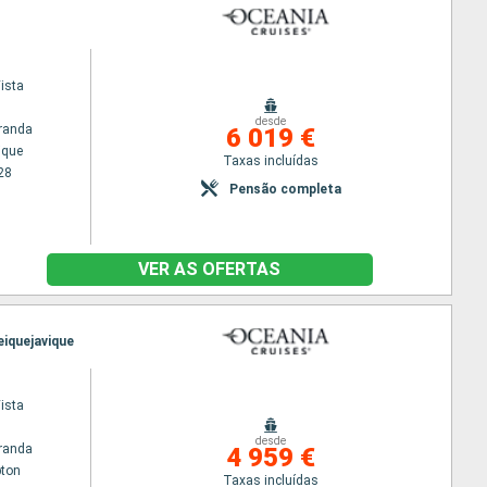
ista
desde
randa
6 019 €
ique
Taxas incluídas
28
Pensão completa
VER AS OFERTAS
eiquejavique
ista
desde
randa
4 959 €
ton
Taxas incluídas