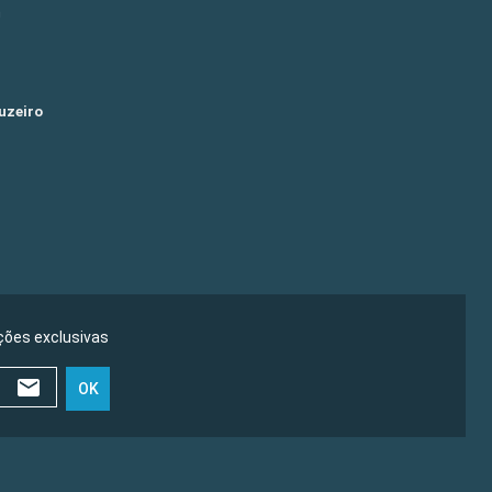
m
uzeiro
ões exclusivas
OK