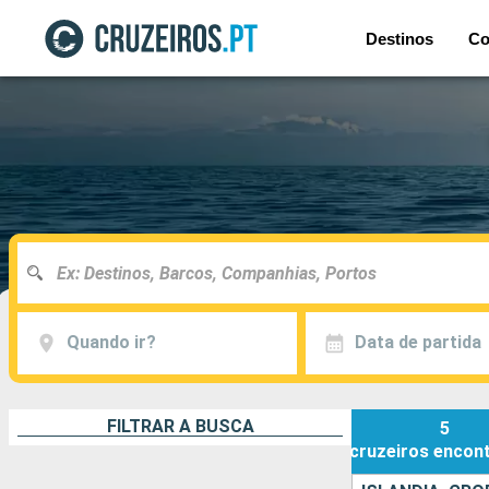
Destinos
Co
Quando ir?
Data de partida
FILTRAR A BUSCA
5
cruzeiros
encon