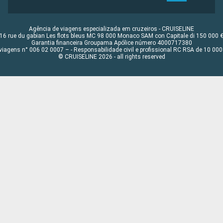
Agência de viagens especializada em cruzeiros - CRUISELINE
16 rue du gabian Les flots bleus MC 98 000 Monaco SAM con Capitale di 150 000 
Garantia financeira Groupama Apólice número 4000717380
viagens n° 006 02 0007 – - Responsabilidade civil e profissional RC RSA de 10 0
© CRUISELINE 2026 - all rights reserved