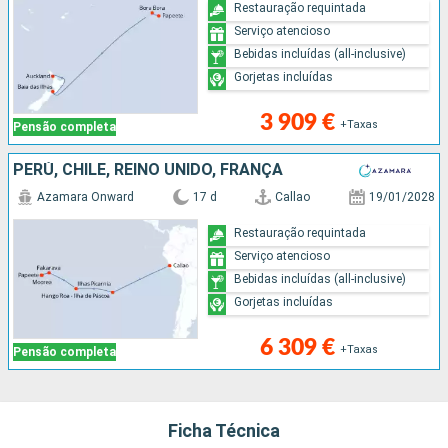
Restauração requintada
Serviço atencioso
Bebidas incluídas (all-inclusive)
Gorjetas incluídas
3 909 €
+Taxas
Pensão completa
PERÚ, CHILE, REINO UNIDO, FRANÇA
Azamara Onward
17 d
Callao
19/01/2028
Restauração requintada
Serviço atencioso
Bebidas incluídas (all-inclusive)
Gorjetas incluídas
6 309 €
+Taxas
Pensão completa
Ficha Técnica