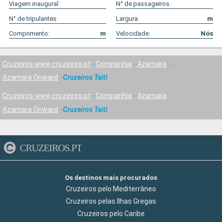
Viagem inaugural:
N° de passageiros:
N° de tripulantes:
Largura:
m
Comprimento:
m
Velocidade:
Nós
Cruzeiros www.cruzeiros.pt
Companhia
Azamara
Azamara Onward
Cruzeiros Taiti
Cruzeiros www.cruzeiros.pt
Companhia
Azamara
Azamara Onward
Cruzeiros Taiti
CRUZEIROS.PT
Os destinos mais procurados
Cruzeiros pelo Mediterrâneo
Cruzeiros pelas Ilhas Gregas
Cruzeiros pelo Caribe