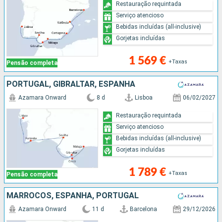
Restauração requintada
Serviço atencioso
Bebidas incluídas (all-inclusive)
Gorjetas incluídas
1 569 €
+Taxas
Pensão completa
PORTUGAL, GIBRALTAR, ESPANHA
Azamara Onward
8 d
Lisboa
06/02/2027
Restauração requintada
Serviço atencioso
Bebidas incluídas (all-inclusive)
Gorjetas incluídas
1 789 €
+Taxas
Pensão completa
MARROCOS, ESPANHA, PORTUGAL
Azamara Onward
11 d
Barcelona
29/12/2026