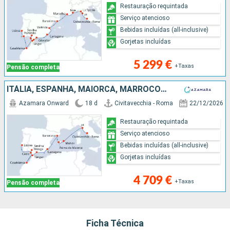
Restauração requintada
Serviço atencioso
Bebidas incluídas (all-inclusive)
Gorjetas incluídas
5 299 €
+Taxas
Pensão completa
ITÁLIA, ESPANHA, MAIORCA, MARROCOS, PORTUGAL
Azamara Onward
18 d
Civitavecchia - Roma
22/12/2026
Restauração requintada
Serviço atencioso
Bebidas incluídas (all-inclusive)
Gorjetas incluídas
4 709 €
+Taxas
Pensão completa
Ficha Técnica