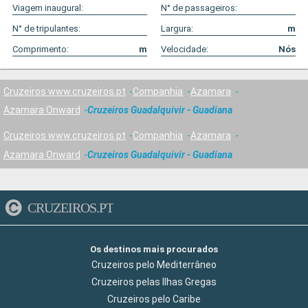
Viagem inaugural:
N° de passageiros:
N° de tripulantes:
Largura:
m
Comprimento:
m
Velocidade:
Nós
Cruzeiros www.cruzeiros.pt
Companhia
Azamara
Azamara Onward
Cruzeiros Guadalquivir - Guadiana
Cruzeiros www.cruzeiros.pt
Companhia
Azamara
Azamara Onward
Cruzeiros Guadalquivir - Guadiana
CRUZEIROS.PT
Os destinos mais procurados
Cruzeiros pelo Mediterrâneo
Cruzeiros pelas Ilhas Gregas
Cruzeiros pelo Caribe