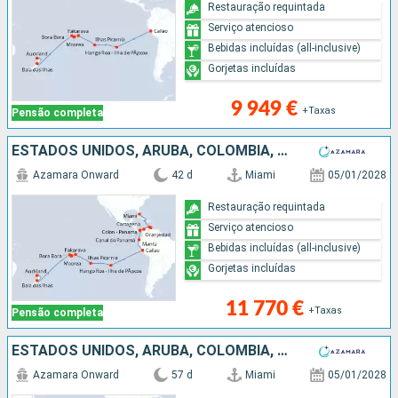
Restauração requintada
Serviço atencioso
Bebidas incluídas (all-inclusive)
Gorjetas incluídas
9 949 €
+Taxas
Pensão completa
ESTADOS UNIDOS, ARUBA, COLÔMBIA, PANAMA, EQUADOR, PERÚ, CHILE, REINO UNIDO, FRANÇA, NOVA ZELANDIA
Azamara Onward
42 d
Miami
05/01/2028
Restauração requintada
Serviço atencioso
Bebidas incluídas (all-inclusive)
Gorjetas incluídas
11 770 €
+Taxas
Pensão completa
ESTADOS UNIDOS, ARUBA, COLÔMBIA, PANAMA, EQUADOR, PERÚ, CHILE, REINO UNIDO, FRANÇA, NOVA ZELANDIA, AUSTRALIA
Azamara Onward
57 d
Miami
05/01/2028