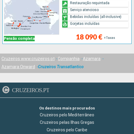
Restauração requintada
Serviço atencioso
Bebidas incluídas (all-inclusive)
Gorjetas incluídas
18 090 €
+Taxas
Pensão completa
Cruzeiros www.cruzeiros.pt
Companhia
Azamara
Azamara Onward
Cruzeiros Transatlantico
CRUZEIROS.PT
Os destinos mais procurados
Cruzeiros pelo Mediterrâneo
Cruzeiros pelas Ilhas Gregas
Cruzeiros pelo Caribe