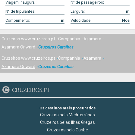
Viagem inaugural:
N° de passageiros:
N° de tripulantes:
Largura:
m
Comprimento:
m
Velocidade:
Nós
Cruzeiros www.cruzeiros.pt
Companhia
Azamara
Azamara Onward
Cruzeiros Caraíbas
Cruzeiros www.cruzeiros.pt
Companhia
Azamara
Azamara Onward
Cruzeiros Caraíbas
CRUZEIROS.PT
Os destinos mais procurados
Cruzeiros pelo Mediterrâneo
Cruzeiros pelas Ilhas Gregas
Cruzeiros pelo Caribe