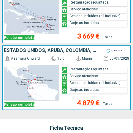
Restauração requintada
Serviço atencioso
Bebidas incluídas (all-inclusive)
Gorjetas incluídas
3 669 €
+Taxas
Pensão completa
ESTADOS UNIDOS, ARUBA, COLÔMBIA, PANAMA, EQUADOR, PERÚ
Azamara Onward
15 d
Miami
05/01/2028
Restauração requintada
Serviço atencioso
Bebidas incluídas (all-inclusive)
Gorjetas incluídas
4 879 €
+Taxas
Pensão completa
Ficha Técnica