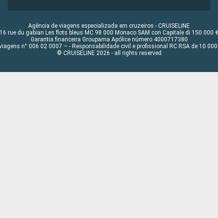
Agência de viagens especializada em cruzeiros - CRUISELINE
16 rue du gabian Les flots bleus MC 98 000 Monaco SAM con Capitale di 150 000 
Garantia financeira Groupama Apólice número 4000717380
viagens n° 006 02 0007 – - Responsabilidade civil e profissional RC RSA de 10 0
© CRUISELINE 2026 - all rights reserved