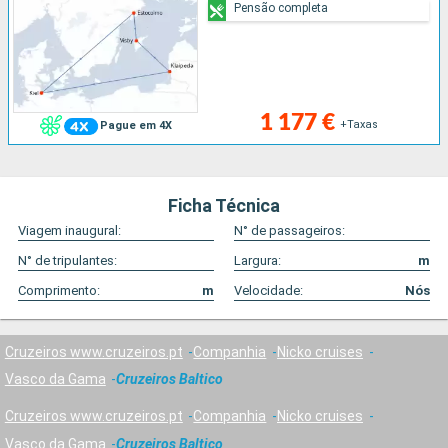
Pensão completa
1 177 €
+Taxas
Pague em 4X
Ficha Técnica
Viagem inaugural:
N° de passageiros:
N° de tripulantes:
Largura:
m
Comprimento:
m
Velocidade:
Nós
Cruzeiros www.cruzeiros.pt
Companhia
Nicko cruises
Vasco da Gama
Cruzeiros Baltico
Cruzeiros www.cruzeiros.pt
Companhia
Nicko cruises
Vasco da Gama
Cruzeiros Baltico