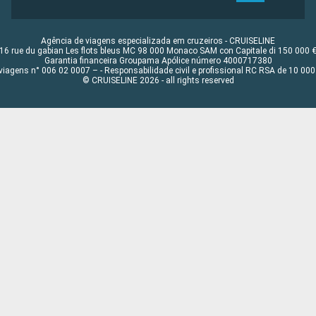
Agência de viagens especializada em cruzeiros - CRUISELINE
16 rue du gabian Les flots bleus MC 98 000 Monaco SAM con Capitale di 150 000 
Garantia financeira Groupama Apólice número 4000717380
viagens n° 006 02 0007 – - Responsabilidade civil e profissional RC RSA de 10 0
© CRUISELINE 2026 - all rights reserved