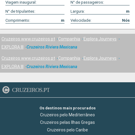
Viagem inaugural:
N° de passageiros:
N° de tripulantes:
Largura:
m
Comprimento:
m
Velocidade:
Nós
Cruzeiros www.cruzeiros.pt
Companhia
Explora Journeys
EXPLORA III
Cruzeiros Riviera Mexicana
Cruzeiros www.cruzeiros.pt
Companhia
Explora Journeys
EXPLORA III
Cruzeiros Riviera Mexicana
CRUZEIROS.PT
Os destinos mais procurados
Cruzeiros pelo Mediterrâneo
Cruzeiros pelas Ilhas Gregas
Cruzeiros pelo Caribe