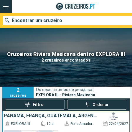
Encontrar um cruzeiro
Quando ir?
Cruzeiros Riviera Mexicana dentro EXPLORA III
2 cruzeiros encontrados
Data de partida
Portos
Companhias
2
Os seus critérios de pesquisa:
Pesquisar
EXPLORA III - Riviera Mexicana
cruzeiros
Filtro
Ordenar
PANAMA, FRANÇA, GUATEMALA, ARGENTINA, CARAIBAS - MEXICO, ESTADOS UNIDOS
EXPLORA III
12 d
Forte Amador
22/04/2027