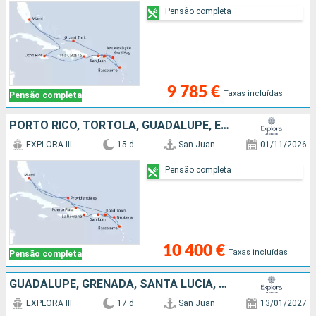
Pensão completa
9 785 €
Taxas incluídas
Pensão completa
PORTO RICO, TORTOLA, GUADALUPE, ESTADOS UNIDOS, FRANÇA, REPÚBLICA DOMINICANA, JOST VAN DYKE
EXPLORA III
15 d
San Juan
01/11/2026
Pensão completa
10 400 €
Taxas incluídas
Pensão completa
GUADALUPE, GRENADA, SANTA LÚCIA, REPÚBLICA DOMINICANA, ESTADOS UNIDOS, ANGUILHAS, MARTINICA, SÃO MARTINHO, PORTO RICO
EXPLORA III
17 d
San Juan
13/01/2027