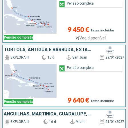
Pensão completa
9 450 €
Taxas incluídas
Pensão completa
Voo disponível
TORTOLA, ANTÍGUA E BARBUDA, ESTADOS UNIDOS, SÃO MARTINHO, FRANÇA, GUADALUPE, PORTO RICO
EXPLORA III
15 d
San Juan
29/01/2027
Pensão completa
9 640 €
Taxas incluídas
Pensão completa
ANGUILHAS, MARTINICA, GUADALUPE, SÃO MARTINHO, PORTO RICO, TORTOLA, ANTÍGUA E BARBUDA, FRANÇA, ESTADOS UNIDOS
EXPLORA III
16 d
Miami
21/01/2027