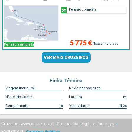
Pensão completa
5 775 €
Taxas incluídas
Pensão completa
VER MAIS CRUZEIROS
Ficha Técnica
Viagem inaugural:
N° de passageiros:
N° de tripulantes:
Largura:
m
Comprimento:
m
Velocidade:
Nós
Cruzeiros www.cruzeiros.pt
Companhia
Explora Journeys
EXPLORA III
Cruzeiros Antilhas