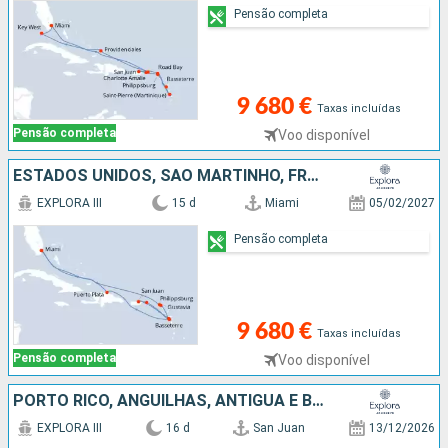
Pensão completa
9 680 €
Taxas incluídas
Pensão completa
Voo disponível
ESTADOS UNIDOS, SÃO MARTINHO, FRANÇA, ANTÍGUA E BARBUDA, PORTO RICO, GUADALUPE, REPÚBLICA DOMINICANA
EXPLORA III
15 d
Miami
05/02/2027
Pensão completa
9 680 €
Taxas incluídas
Pensão completa
Voo disponível
PORTO RICO, ANGUILHAS, ANTÍGUA E BARBUDA, GUADALUPE, ILHAS TURCAS E CAICOS, ESTADOS UNIDOS, JAMAICA, REPÚBLICA DOMINICANA, JOST VAN DYKE, SÃO MARTINHO
EXPLORA III
16 d
San Juan
13/12/2026