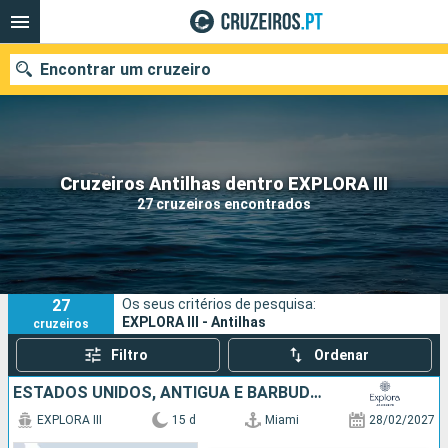
Encontrar um cruzeiro
Quando ir?
Cruzeiros Antilhas dentro EXPLORA III
27 cruzeiros encontrados
Data de partida
Portos
Companhias
27
Os seus critérios de pesquisa:
Pesquisar
EXPLORA III - Antilhas
cruzeiros
Filtro
Ordenar
ESTADOS UNIDOS, ANTÍGUA E BARBUDA, GUADALUPE, PORTO RICO, SÃO MARTINHO, FRANÇA, ILHAS TURCAS E CAICOS
EXPLORA III
15 d
Miami
28/02/2027