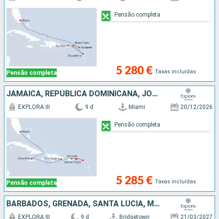
Pensão completa
5 280 €
Taxas incluídas
Pensão completa
JAMAICA, REPÚBLICA DOMINICANA, JOST VAN DYKE, SÃO MARTINHO, ESTADOS UNIDOS, PORTO RICO
EXPLORA III
9 d
Miami
20/12/2026
Pensão completa
5 285 €
Taxas incluídas
Pensão completa
BARBADOS, GRENADA, SANTA LÚCIA, MARTINICA, FRANÇA, ESTADOS UNIDOS
EXPLORA III
9 d
Bridgetown
21/03/2027