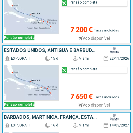
Pensão completa
7 200 €
Taxas incluídas
Pensão completa
Voo disponível
ESTADOS UNIDOS, ANTÍGUA E BARBUDA, GUADALUPE, SÃO MARTINHO, PORTO RICO, TORTOLA, FRANÇA, ILHAS TURCAS E CAICOS
EXPLORA III
15 d
Miami
22/11/2026
Pensão completa
7 650 €
Taxas incluídas
Pensão completa
Voo disponível
BARBADOS, MARTINICA, FRANÇA, ESTADOS UNIDOS, GUADALUPE, ST VINCENT E GRENADINES, SANTA LÚCIA, ANTÍGUA E BARBUDA, GRENADA
EXPLORA III
16 d
Miami
14/03/2027