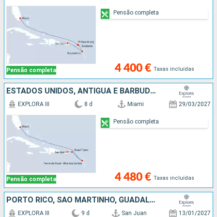
Pensão completa
4 400 €
Taxas incluídas
Pensão completa
ESTADOS UNIDOS, ANTÍGUA E BARBUDA, GUADALUPE, TORTOLA, PORTO RICO
EXPLORA III
8 d
Miami
29/03/2027
Pensão completa
4 480 €
Taxas incluídas
Pensão completa
PORTO RICO, SÃO MARTINHO, GUADALUPE, GRENADA, SANTA LÚCIA, REPÚBLICA DOMINICANA, ESTADOS UNIDOS
EXPLORA III
9 d
San Juan
13/01/2027