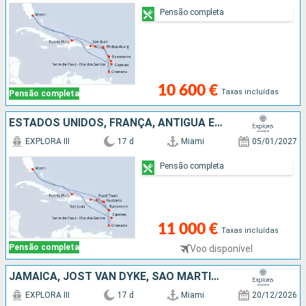
Pensão completa
10 600 €
Taxas incluídas
Pensão completa
ESTADOS UNIDOS, FRANÇA, ANTÍGUA E BARBUDA, TORTOLA, GUADALUPE, PORTO RICO, SÃO MARTINHO, GRENADA, SANTA LÚCIA, REPÚBLICA DOMINICANA
EXPLORA III
17 d
Miami
05/01/2027
Pensão completa
11 000 €
Taxas incluídas
Pensão completa
Voo disponível
JAMAICA, JOST VAN DYKE, SÃO MARTINHO, ANTÍGUA E BARBUDA, GUADALUPE, PORTO RICO, REPÚBLICA DOMINICANA, ESTADOS UNIDOS
EXPLORA III
17 d
Miami
20/12/2026