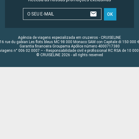
O SEU E-MAIL
OK
Agência de viagens especializada em cruzeiros - CRUISELINE
16 rue du gabian Les flots bleus MC 98 000 Monaco SAM con Capitale di 150 000 
Garantia financeira Groupama Apólice número 4000717380
viagens n° 006 02 0007 – - Responsabilidade civil e profissional RC RSA de 10 0
© CRUISELINE 2026 - all rights reserved