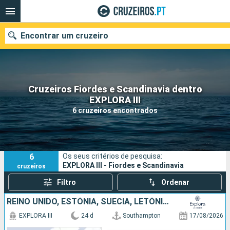
Encontrar um cruzeiro
Cruzeiros Fiordes e Scandinavia dentro
Quando ir?
EXPLORA III
6 cruzeiros encontrados
Data de partida
Portos
Companhias
6
Os seus critérios de pesquisa:
Pesquisar
EXPLORA III - Fiordes e Scandinavia
cruzeiros
Filtro
Ordenar
REINO UNIDO, ESTÓNIA, SUÉCIA, LETÓNIA, DINAMARCA, NORUEGA, ALEMANHA
EXPLORA III
24 d
Southampton
17/08/2026