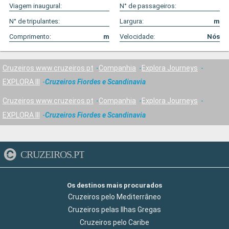
Viagem inaugural:
N° de passageiros:
N° de tripulantes:
Largura:
m
Comprimento:
m
Velocidade:
Nós
Cruzeiros www.cruzeiros.pt
Companhia
Explora Journeys
EXPLORA III
Cruzeiros Fiordes e Scandinavia
Cruzeiros www.cruzeiros.pt
Companhia
Explora Journeys
EXPLORA III
Cruzeiros Fiordes e Scandinavia
CRUZEIROS.PT
Os destinos mais procurados
Cruzeiros pelo Mediterrâneo
Cruzeiros pelas Ilhas Gregas
Cruzeiros pelo Caribe