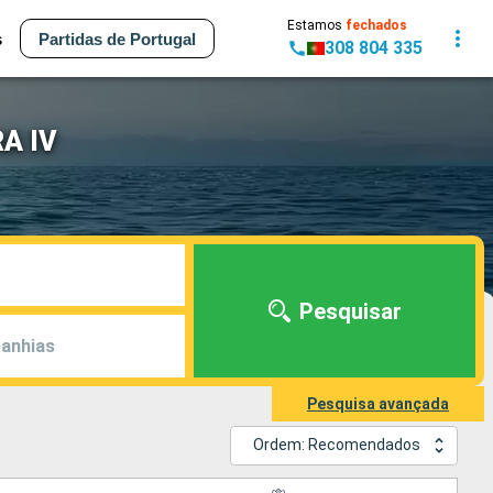
Estamos
fechados
s
Partidas de Portugal
308 804 335
RA IV
Pesquisar
anhias
Pesquisa avançada
Ordem: Recomendados