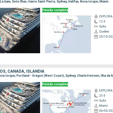
|La baie, Sete Ilhas, Havre Saint Pierre, Sydney, Halifax, Nova Iorque, Miami
Pensão completa
EXPLORA 
12 d
Suíte
Quebec
25/10/20
OS, CANADÁ, ISLÂNDIA
Pensão completa
EXPLORA 
23 d
Suíte
Miami
06/05/20