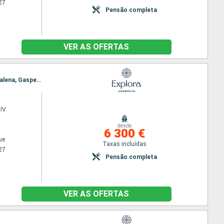
27
Pensão completa
VER AS OFERTAS
Itinerário : Nova Iorque, Portland - Oregon (West Coast), Saint John, Charlottetown, Ilha da Madalena, Gaspe, Quebec
IV
desde
6 300 €
ue
Taxas incluídas
27
Pensão completa
VER AS OFERTAS