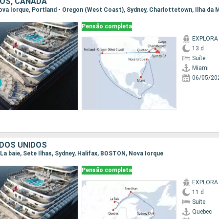
OS, CANADÁ
Pensão completa
EXPLORA 
13 d
Suíte
Miami
06/05/20
DOS UNIDOS
 |La baie, Sete Ilhas, Sydney, Halifax, BOSTON, Nova Iorque
Pensão completa
EXPLORA 
11 d
Suíte
Quebec