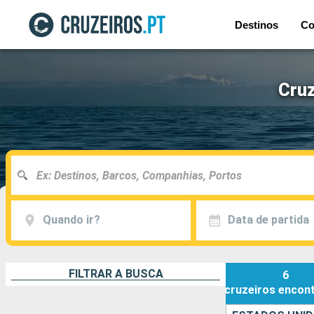
Destinos
Co
Cruz
Quando ir?
Data de partida
FILTRAR A BUSCA
6
cruzeiros
encon