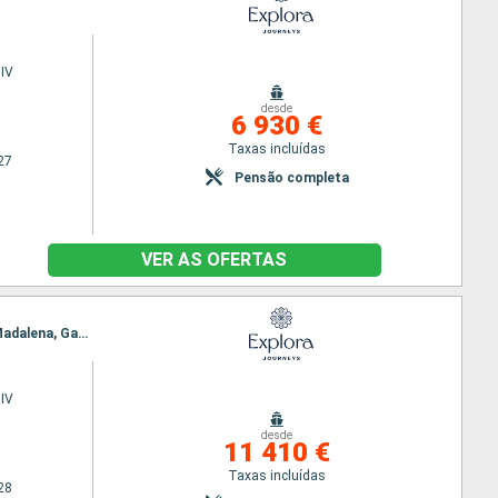
IV
desde
6 930 €
Taxas incluídas
27
Pensão completa
VER AS OFERTAS
Itinerário : Miami, Nova Iorque, Portland - Oregon (West Coast), Sydney, Charlottetown, Ilha da Madalena, Gaspe, Quebec, |La baie, Sete Ilhas, Havre Saint Pierre, Corner Brook, Anse aux Meadows, Reiquejavique
IV
desde
11 410 €
Taxas incluídas
28