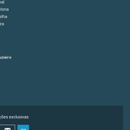
hal
elona
elha
eza
m
uzeiro
ões exclusivas