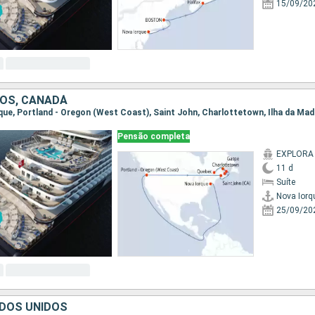
15/09/20
OS, CANADÁ
Pensão completa
EXPLORA 
11 d
Suíte
Nova Iorq
25/09/20
DOS UNIDOS