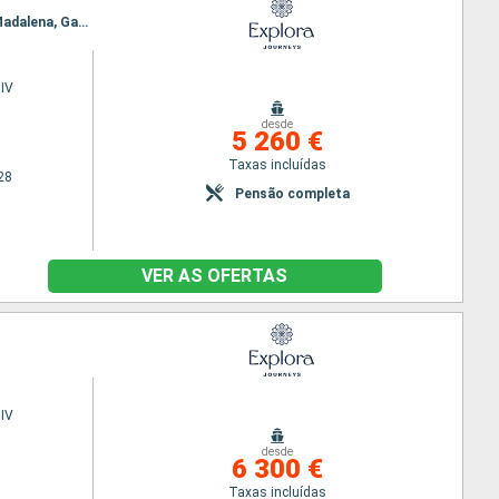
Itinerário : Miami, Nova Iorque, Portland - Oregon (West Coast), Sydney, Charlottetown, Ilha da Madalena, Gaspe, Quebec
IV
desde
5 260 €
Taxas incluídas
28
Pensão completa
VER AS OFERTAS
IV
desde
6 300 €
Taxas incluídas