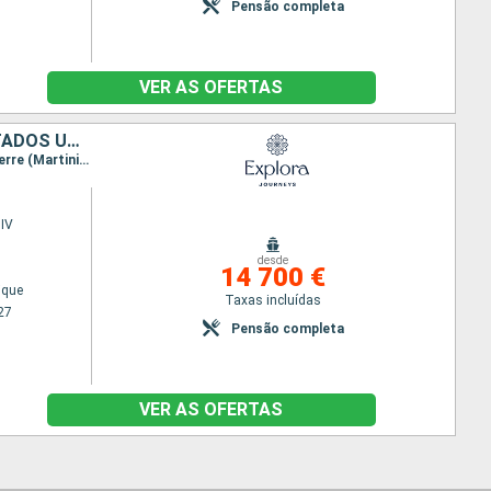
Pensão completa
VER AS OFERTAS
ISLÂNDIA, GROENLANDIA, ANTÍGUA E BARBUDA, MARTINICA, CANADÁ, ESTADOS UNIDOS
Itinerário : Reiquejavique, Passagem de Christian Sund, Paamiut, Qaqortoq, Saint Johns, Saint-Pierre (Martinique), Quebec, |La baie, Sete Ilhas, Sydney, Halifax, BOSTON, Nova Iorque
IV
desde
14 700 €
ique
Taxas incluídas
27
Pensão completa
VER AS OFERTAS