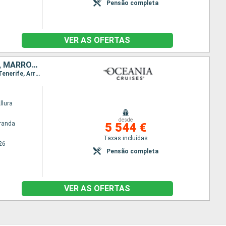
Pensão completa
VER AS OFERTAS
MALTA, TUNÍSIA, ESPANHA, PORTUGAL, MAIORCA, TENERIFE, LANZAROTE, MARROCOS
Itinerário : La Valleta, Túnis, Cartagena, Málaga, Funchal, Santa Cruz de la Palma, Santa Cruz de Tenerife, Arrecife, Agadir, Casablanca, Sevilha, Barcelona
llura
desde
randa
5 544 €
Taxas incluídas
26
Pensão completa
VER AS OFERTAS