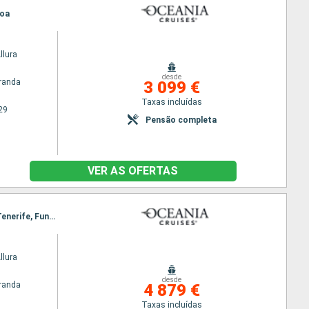
boa
llura
desde
randa
3 099 €
Taxas incluídas
29
Pensão completa
VER AS OFERTAS
Itinerário : Barcelona, Valência, Cartagena, Málaga, Tânger, Arrecife, Las Palmas, Santa Cruz de Tenerife, Funchal, Lisboa
llura
desde
randa
4 879 €
Taxas incluídas