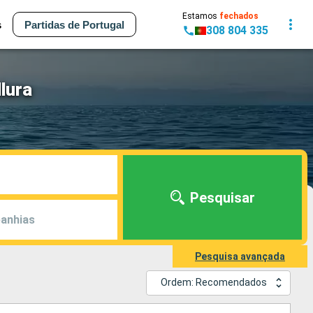
Estamos
fechados
s
Partidas de Portugal
308 804 335
lura
Pesquisar
anhias
Pesquisa avançada
Ordem: Recomendados