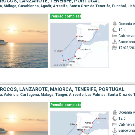
ROCOS, LANZAROTE, TENERIFE, PORTUGAL
na, Málaga, Casablanca, Agadir, Arrecife, Santa Cruz de Tenerife, Funchal, Lis
Pensão completa
Oceania A
10 d
Cabine va
Barcelona
17/02/20
ROCOS, LANZAROTE, MAIORCA, TENERIFE, PORTUGAL
Pensão completa
Oceania A
12 d
Cabine va
Barcelona