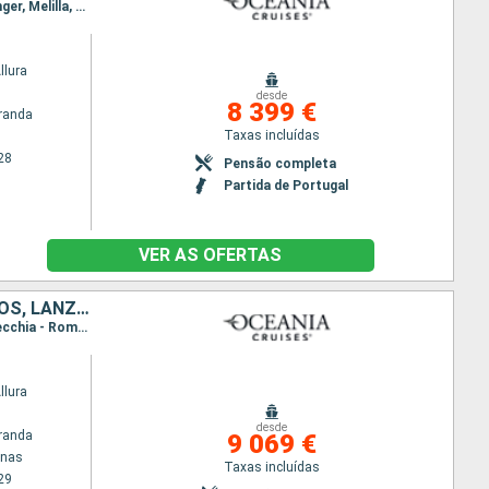
Itinerário : Lisboa, Funchal, Las Palmas, Santa Cruz de Tenerife, Arrecife, Agadir, Casablanca, Tânger, Melilla, Cagliari, Nápoles, Civitavecchia - Roma, Salerno, Palermo, Túnis, La Valleta, Dubrovinik, Split, Zadar, Rijeka, Trieste
llura
desde
8 399 €
randa
Taxas incluídas
28
Pensão completa
Partida de Portugal
VER AS OFERTAS
TURQUIA, GRÉCIA, MALTA, ITÁLIA, FRANÇA, MAIORCA, ESPANHA, MARROCOS, LANZAROTE, TENERIFE, PORTUGAL
Itinerário : Pireus Atenas, Efeso, Bodrum, Rodas, Heraklion, La Valleta, Messina, Salerno, Civitavecchia - Roma, Florence/Pise (Livourne), Génova, Marselha, Palamos, Palma de Maiorca, Cartagena, Alicante, Valência, Barcelona, Málaga, Casablanca, Agadir, Arrecife, Santa Cruz de Tenerife, Funchal, Lisboa
llura
desde
randa
9 069 €
enas
Taxas incluídas
29