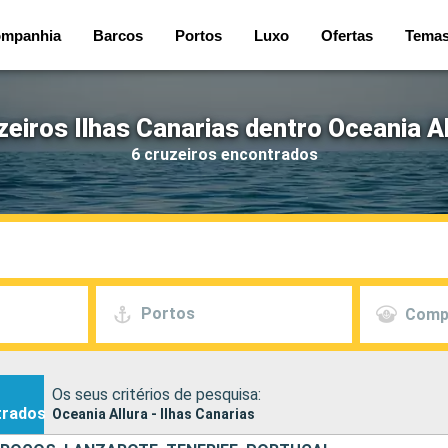
mpanhia
Barcos
Portos
Luxo
Ofertas
Tema
zeiros Ilhas Canarias dentro Oceania Al
6 cruzeiros encontrados
Portos
Comp
Os seus critérios de pesquisa:
trados
Oceania Allura - Ilhas Canarias