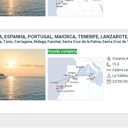
Pensão completa
Oceania A
15 d
Cabine va
La Valleta
22/08/20