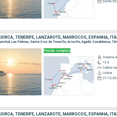
04/06/20
IORCA, TENERIFE, LANZAROTE, MARROCOS, ESPANHA, ITÁ
Pensão completa
Oceania A
15 d
Cabine va
Lisboa
27/12/20