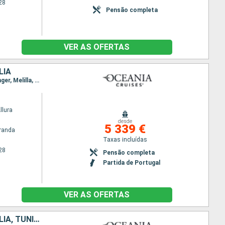
28
Pensão completa
VER AS OFERTAS
LIA
Itinerário : Lisboa, Funchal, Las Palmas, Santa Cruz de Tenerife, Arrecife, Agadir, Casablanca, Tânger, Melilla, Cagliari, Nápoles, Civitavecchia - Roma
llura
desde
5 339 €
randa
Taxas incluídas
28
Pensão completa
Partida de Portugal
VER AS OFERTAS
PORTUGAL, MAIORCA, TENERIFE, LANZAROTE, MARROCOS, ESPANHA, ITÁLIA, TUNÍSIA, MALTA, CROÁCIA