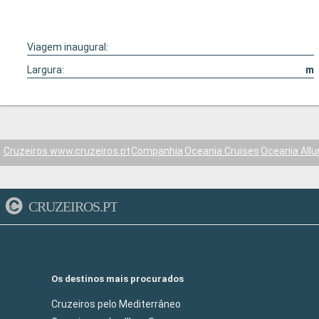
Viagem inaugural:
Largura:
m
Cruzeiros www.cruzeiros.pt
Companhia
Oceania Cruises
Oceania Allu
CRUZEIROS.PT
Os destinos mais procurados
Cruzeiros pelo Mediterrâneo