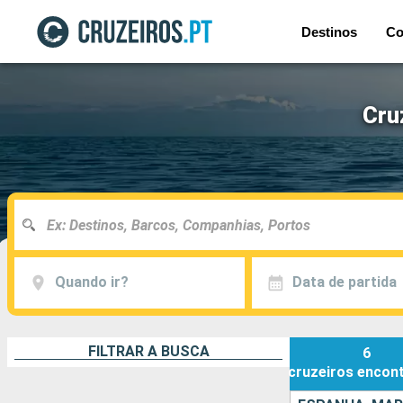
Destinos
Co
Cru
Quando ir?
Data de partida
FILTRAR A BUSCA
6
cruzeiros
encon