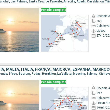
Pensão completa
Oceania A
25 d
Cabine va
Lisboa
27/12/20
Pensão completa
Oceania A
29 d
Cabine va
Pireus At
29/01/20