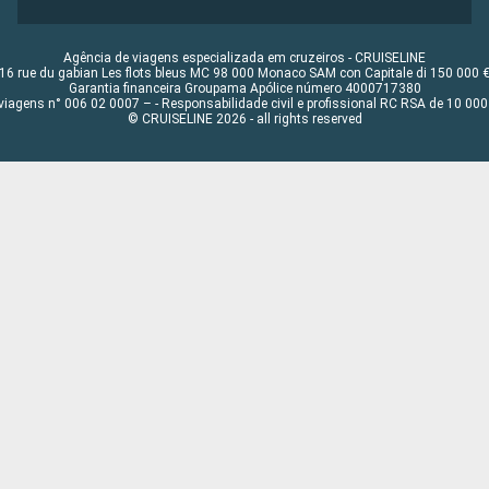
Agência de viagens especializada em cruzeiros - CRUISELINE
16 rue du gabian Les flots bleus MC 98 000 Monaco SAM con Capitale di 150 000 
Garantia financeira Groupama Apólice número 4000717380
viagens n° 006 02 0007 – - Responsabilidade civil e profissional RC RSA de 10 0
© CRUISELINE 2026 - all rights reserved