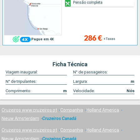
Pensão completa
286 €
+Taxas
Pague em 4X
Ficha Técnica
Viagem inaugural:
N° de passageiros:
N° de tripulantes:
Largura:
m
Comprimento:
m
Velocidade:
Nós
Cruzeiros www.cruzeiros.pt
Companhia
Holland America
Nieuw Amsterdam
Cruzeiros Canadá
Cruzeiros www.cruzeiros.pt
Companhia
Holland America
Nieuw Amsterdam
Cruzeiros Canadá