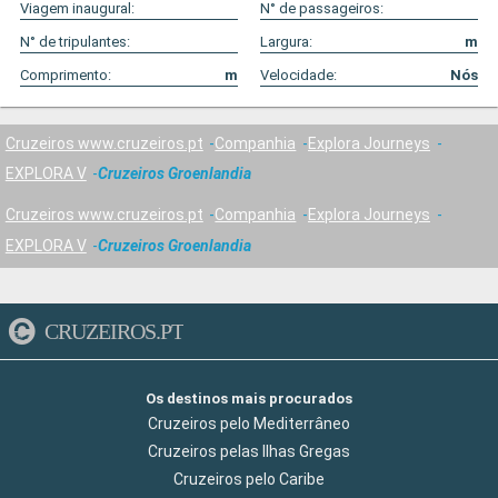
Viagem inaugural:
N° de passageiros:
N° de tripulantes:
Largura:
m
Comprimento:
m
Velocidade:
Nós
Cruzeiros www.cruzeiros.pt
Companhia
Explora Journeys
EXPLORA V
Cruzeiros Groenlandia
Cruzeiros www.cruzeiros.pt
Companhia
Explora Journeys
EXPLORA V
Cruzeiros Groenlandia
CRUZEIROS.PT
Os destinos mais procurados
Cruzeiros pelo Mediterrâneo
Cruzeiros pelas Ilhas Gregas
Cruzeiros pelo Caribe