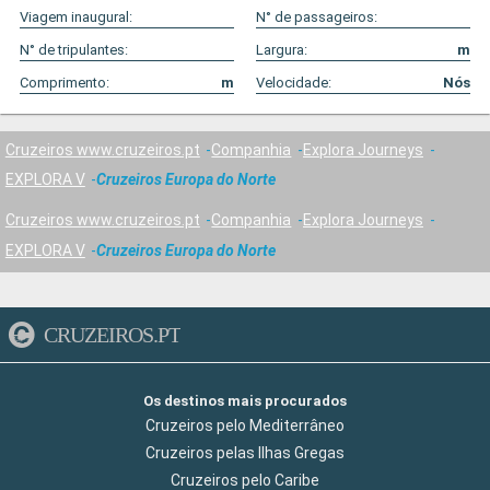
Viagem inaugural:
N° de passageiros:
N° de tripulantes:
Largura:
m
Comprimento:
m
Velocidade:
Nós
Cruzeiros www.cruzeiros.pt
Companhia
Explora Journeys
EXPLORA V
Cruzeiros Europa do Norte
Cruzeiros www.cruzeiros.pt
Companhia
Explora Journeys
EXPLORA V
Cruzeiros Europa do Norte
CRUZEIROS.PT
Os destinos mais procurados
Cruzeiros pelo Mediterrâneo
Cruzeiros pelas Ilhas Gregas
Cruzeiros pelo Caribe