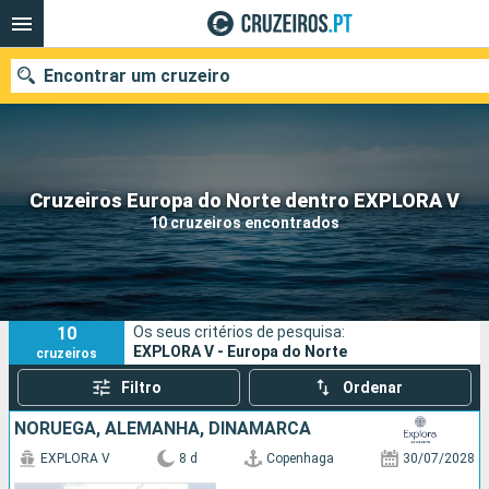
Encontrar um cruzeiro
Quando ir?
Cruzeiros Europa do Norte dentro EXPLORA V
10 cruzeiros encontrados
Data de partida
Portos
Companhias
10
Os seus critérios de pesquisa:
Pesquisar
EXPLORA V - Europa do Norte
cruzeiros
Filtro
Ordenar
NORUEGA, ALEMANHA, DINAMARCA
EXPLORA V
8 d
Copenhaga
30/07/2028