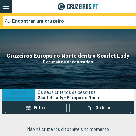
Encontrar um cruzeiro
Quando ir?
Cruzeiros Europa do Norte dentro Scarlet Lady
0 cruzeiros encontrados
Data de partida
Portos
Companhias
Os seus critérios de pesquisa:
Pesquisar
Scarlet Lady - Europa do Norte
Filtro
Ordenar
Não há cruzeiros disponíveis no momento