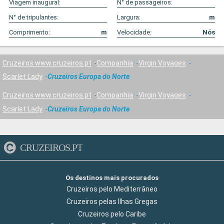
Viagem inaugural:
N° de passageiros:
N° de tripulantes:
Largura:
m
Comprimento:
m
Velocidade:
Nós
Cruzeiros www.cruzeiros.pt
Companhia
Virgin Voyages
Scarlet Lady
Cruzeiros Europa do Norte
Cruzeiros www.cruzeiros.pt
Companhia
Virgin Voyages
Scarlet Lady
Cruzeiros Europa do Norte
CRUZEIROS.PT
Os destinos mais procurados
Cruzeiros pelo Mediterrâneo
Cruzeiros pelas Ilhas Gregas
Cruzeiros pelo Caribe