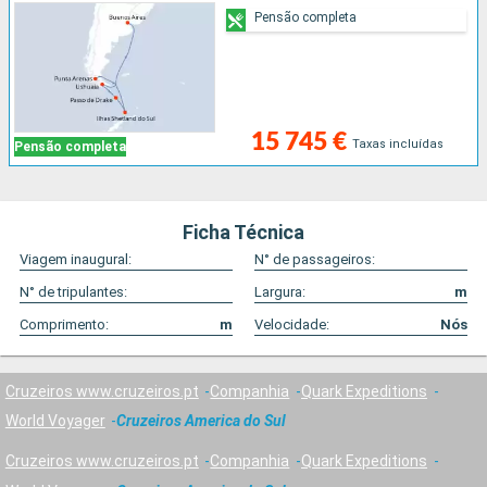
Pensão completa
15 745 €
Taxas incluídas
Pensão completa
Ficha Técnica
Viagem inaugural:
N° de passageiros:
N° de tripulantes:
Largura:
m
Comprimento:
m
Velocidade:
Nós
Cruzeiros www.cruzeiros.pt
Companhia
Quark Expeditions
World Voyager
Cruzeiros America do Sul
Cruzeiros www.cruzeiros.pt
Companhia
Quark Expeditions