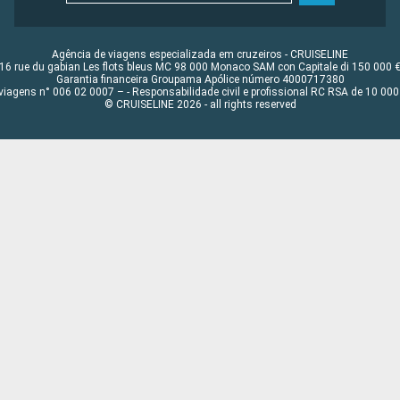
Agência de viagens especializada em cruzeiros - CRUISELINE
16 rue du gabian Les flots bleus MC 98 000 Monaco SAM con Capitale di 150 000 
Garantia financeira Groupama Apólice número 4000717380
viagens n° 006 02 0007 – - Responsabilidade civil e profissional RC RSA de 10 0
© CRUISELINE 2026 - all rights reserved