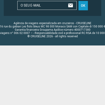
O SEU E-MAIL
OK
Agência de viagens especializada em cruzeiros - CRUISELINE
16 rue du gabian Les flots bleus MC 98 000 Monaco SAM con Capitale di 150 000 
Garantia financeira Groupama Apólice número 4000717380
viagens n° 006 02 0007 – - Responsabilidade civil e profissional RC RSA de 10 0
© CRUISELINE 2026 - all rights reserved