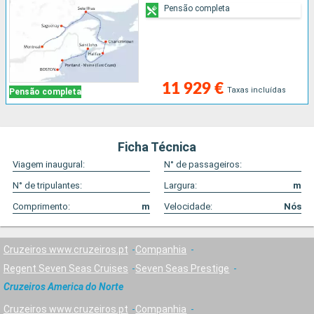
Pensão completa
11 929 €
Taxas incluídas
Pensão completa
Ficha Técnica
Viagem inaugural:
N° de passageiros:
N° de tripulantes:
Largura:
m
Comprimento:
m
Velocidade:
Nós
Cruzeiros www.cruzeiros.pt
Companhia
Regent Seven Seas Cruises
Seven Seas Prestige
Cruzeiros America do Norte
Cruzeiros www.cruzeiros.pt
Companhia