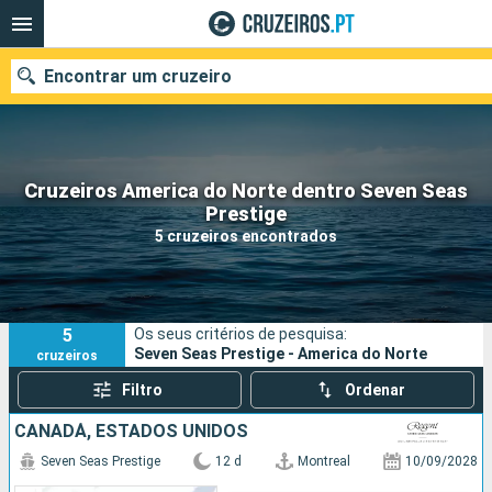
Encontrar um cruzeiro
Cruzeiros America do Norte dentro Seven Seas
Quando ir?
Prestige
5 cruzeiros encontrados
Data de partida
Portos
Companhias
5
Os seus critérios de pesquisa:
Pesquisar
Seven Seas Prestige - America do Norte
cruzeiros
Filtro
Ordenar
CANADÁ, ESTADOS UNIDOS
Seven Seas Prestige
12 d
Montreal
10/09/2028