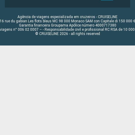
Agência de viagens especializada em cruzeiros - CRUISELINE
16 rue du gabian Les flots bleus MC 98 000 Monaco SAM con Capitale di 150 000 
Garantia financeira Groupama Apólice número 4000717380
viagens n° 006 02 0007 – - Responsabilidade civil e profissional RC RSA de 10 0
© CRUISELINE 2026 - all rights reserved