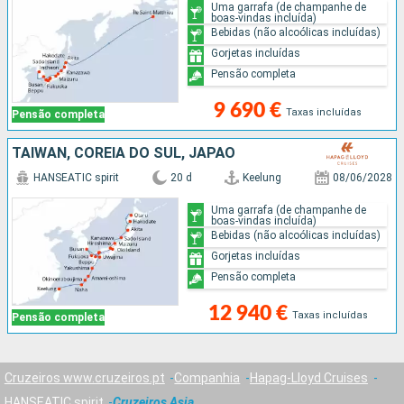
Uma garrafa (de champanhe de
boas-vindas incluída)
Bebidas (não alcoólicas incluídas)
Gorjetas incluídas
Pensão completa
9 690 €
Taxas incluídas
Pensão completa
TAIWAN, COREIA DO SUL, JAPÃO
HANSEATIC spirit
20 d
Keelung
08/06/2028
Uma garrafa (de champanhe de
boas-vindas incluída)
Bebidas (não alcoólicas incluídas)
Gorjetas incluídas
Pensão completa
12 940 €
Taxas incluídas
Pensão completa
Cruzeiros www.cruzeiros.pt
Companhia
Hapag-Lloyd Cruises
HANSEATIC spirit
Cruzeiros Asia