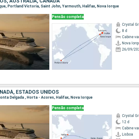
OS, AUSTRALIA, CANADÁ
rque, Portland Victoria, Saint John, Yarmouth, Halifax, Nova Iorque
Pensão completa
Crystal G
8 d
Cabine va
Nova Iorq
26/09/20
NADÁ, ESTADOS UNIDOS
 Ponta Delgada , Horta - Acores, Halifax, Nova Iorque
Pensão completa
Crystal G
12 d
Cabine va
Lisboa