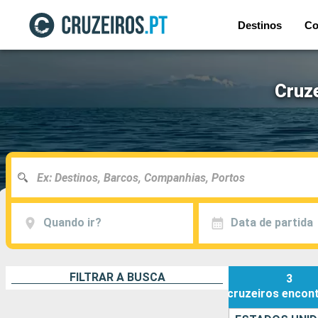
Destinos
Co
Cruze
Quando ir?
Data de partida
FILTRAR A BUSCA
3
cruzeiros
encon