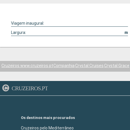
Viagem inaugural:
Largura:
m
Cruzeiros www.cruzeiros.pt
Companhia
Crystal Cruises
Crystal Grace
CRUZEIROS.PT
Os destinos mais procurados
Cruzeiros pelo Mediterrâneo