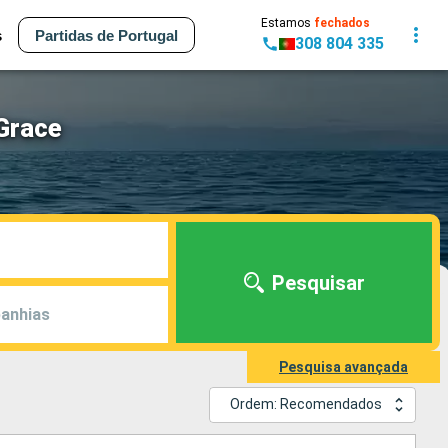
Estamos
fechados
s
Partidas de Portugal
308 804 335
 Grace
Pesquisar
anhias
Pesquisa avançada
Ordem: Recomendados