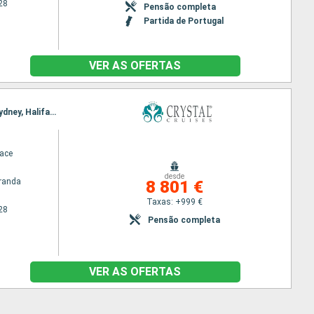
28
Pensão completa
Partida de Portugal
VER AS OFERTAS
Itinerário : Quebec, Saguenay, Baia Comeau, Sete Ilhas, Ilha da Madalena, Prince Charles Island, Sydney, Halifax, Eastport, Nova Iorque
race
desde
randa
8 801 €
Taxas: +999 €
28
Pensão completa
VER AS OFERTAS