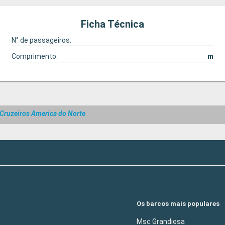
Ficha Técnica
N° de passageiros:
Comprimento:
m
Cruzeiros America do Norte
Os barcos mais populares
Msc Grandiosa