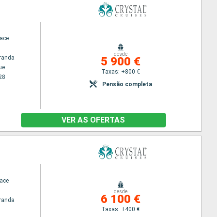
race
desde
randa
5 900 €
ue
Taxas: +800 €
28
Pensão completa
VER AS OFERTAS
race
desde
6 100 €
randa
Taxas: +400 €