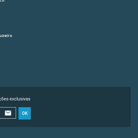
m
uzeiro
ões exclusivas
OK