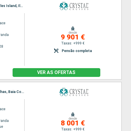
Itinerário : Quebec, Baia Comeau, Havre Saint Pierre, Saint Pierre & Miquelon, Sydney, Prince Charles Island, Ilha da Madalena, Gaspe, Sete Ilhas, Saguenay, Quebec
race
desde
randa
9 901 €
Taxas: +999 €
28
Pensão completa
VER AS OFERTAS
Itinerário : Nova Iorque, Yarmouth, Halifax, Prince Charles Island, Ilha da Madalena, Gaspe, Sete Ilhas, Baia Comeau, Quebec
race
desde
randa
8 001 €
ue
Taxas: +999 €