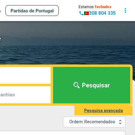
Estamos
fechados
s
Partidas de Portugal
308 804 335
e
Pesquisar
anhias
Pesquisa avançada
Ordem: Recomendados