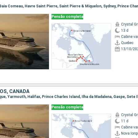
Pensão completa
Crystal G
13 d
Cabine va
Quebec
13/10/20
OS, CANADÁ
Pensão completa
Crystal G
11 d
Cabine va
Nova Iorq