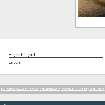
Viagem inaugural:
Largura:
m
Cruzeiros www.cruzeiros.pt
Companhia
Crystal Cruises
Crystal Grace