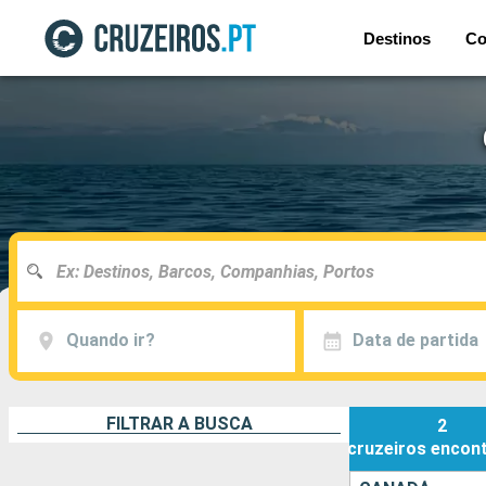
Destinos
Co
Quando ir?
Data de partida
FILTRAR A BUSCA
2
cruzeiros
encon