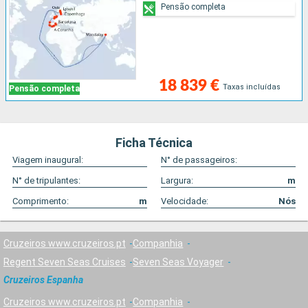
Pensão completa
18 839 €
Taxas incluídas
Pensão completa
Ficha Técnica
Viagem inaugural:
N° de passageiros:
N° de tripulantes:
Largura:
m
Comprimento:
m
Velocidade:
Nós
Cruzeiros www.cruzeiros.pt
Companhia
Regent Seven Seas Cruises
Seven Seas Voyager
Cruzeiros Espanha
Cruzeiros www.cruzeiros.pt
Companhia