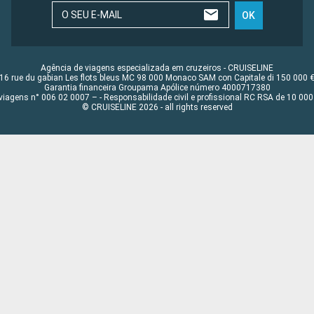
O SEU E-MAIL
OK
Agência de viagens especializada em cruzeiros - CRUISELINE
16 rue du gabian Les flots bleus MC 98 000 Monaco SAM con Capitale di 150 000 
Garantia financeira Groupama Apólice número 4000717380
viagens n° 006 02 0007 – - Responsabilidade civil e profissional RC RSA de 10 0
© CRUISELINE 2026 - all rights reserved