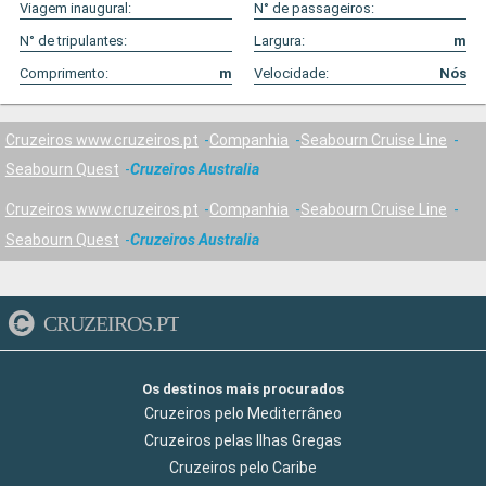
Viagem inaugural:
N° de passageiros:
N° de tripulantes:
Largura:
m
Comprimento:
m
Velocidade:
Nós
Cruzeiros www.cruzeiros.pt
Companhia
Seabourn Cruise Line
Seabourn Quest
Cruzeiros Australia
Cruzeiros www.cruzeiros.pt
Companhia
Seabourn Cruise Line
Seabourn Quest
Cruzeiros Australia
CRUZEIROS.PT
Os destinos mais procurados
Cruzeiros pelo Mediterrâneo
Cruzeiros pelas Ilhas Gregas
Cruzeiros pelo Caribe