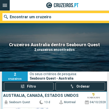
Encontrar um cruzeiro
Quando ir?
Cruzeiros Australia dentro Seabourn Quest
2 cruzeiros encontrados
Data de partida
Portos
Companhias
2
Os seus critérios de pesquisa:
Pesquisar
Seabourn Quest - Australia
cruzeiros
Filtro
Ordenar
AUSTRALIA, CANADÁ, ESTADOS UNIDOS
Seabourn Quest
13 d
Montreal
04/10/2028