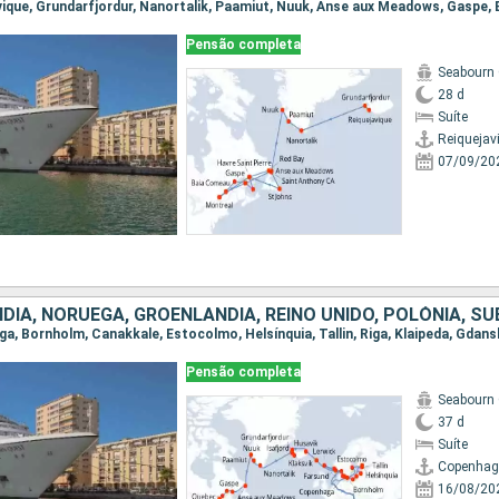
Pensão completa
Seabourn
28 d
Suíte
Reiquejav
07/09/20
Pensão completa
Seabourn
37 d
Suíte
Copenha
16/08/20