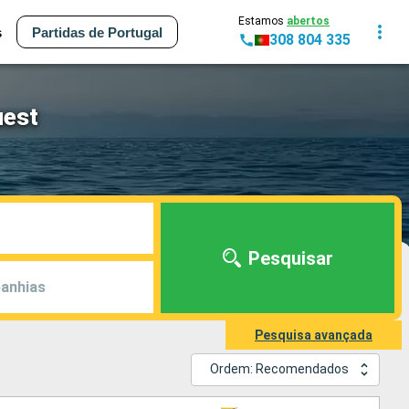
Estamos
abertos
s
Partidas de Portugal
308 804 335
uest
Pesquisar
anhias
Pesquisa avançada
Ordem: Recomendados