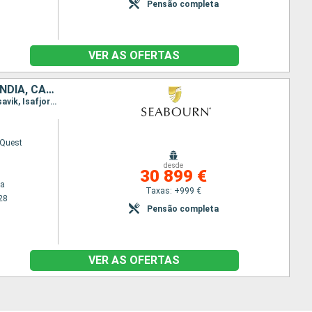
Pensão completa
VER AS OFERTAS
DINAMARCA, NORUEGA, REINO UNIDO, FAROE (ILHAS), ISLÂNDIA, GROENLANDIA, CANADÁ
Itinerário : Copenhaga, Skagen, Farsund, Stavanger, Lerwick, Torshavn - Ilhas Feroe, Klaksvik, Husavik, Isafjord, Reiquejavique, Grundarfjordur, Nanortalik, Paamiut, Nuuk, Anse aux Meadows, Gaspe, Baia Comeau, Quebec, Montreal, Havre Saint Pierre, Red Bay, Saint Anthony CA, St Johns, Havre Saint Pierre, Cap-aux-Meules, Gaspe, Quebec, Montreal
 Quest
desde
30 899 €
ga
Taxas: +999 €
28
Pensão completa
VER AS OFERTAS