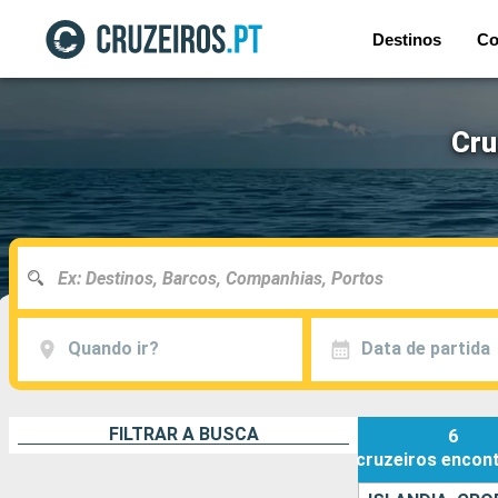
Destinos
Co
Cru
Quando ir?
Data de partida
FILTRAR A BUSCA
6
cruzeiros
encon