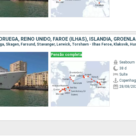
Pensão completa
Seabourn
38 d
Suíte
Copenha
28/08/20