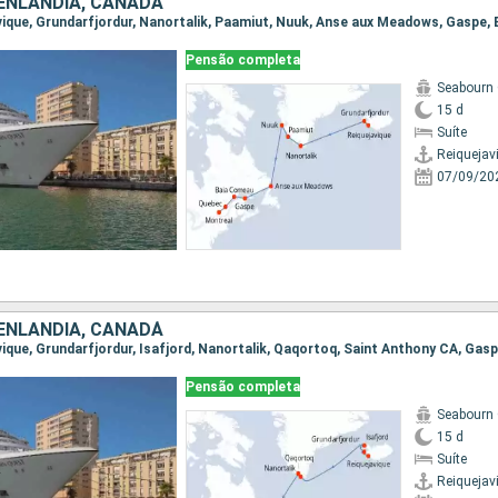
OENLANDIA, CANADÁ
Pensão completa
Seabourn
15 d
Suíte
Reiquejav
07/09/20
OENLANDIA, CANADÁ
Pensão completa
Seabourn
15 d
Suíte
Reiquejav