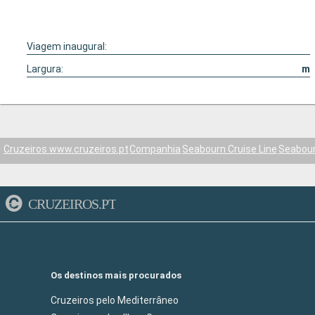
Viagem inaugural:
Largura:
m
Cruzeiros www.cruzeiros.pt
Companhia
Seabourn Cruise Line
Seabou
CRUZEIROS.PT
Os destinos mais procurados
Cruzeiros pelo Mediterrâneo