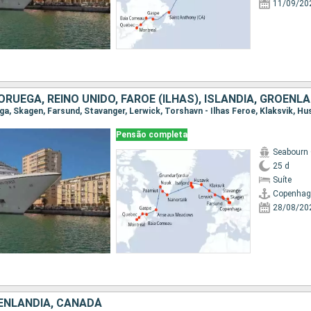
11/09/20
Pensão completa
Seabourn
25 d
Suíte
Copenha
28/08/20
OENLANDIA, CANADÁ