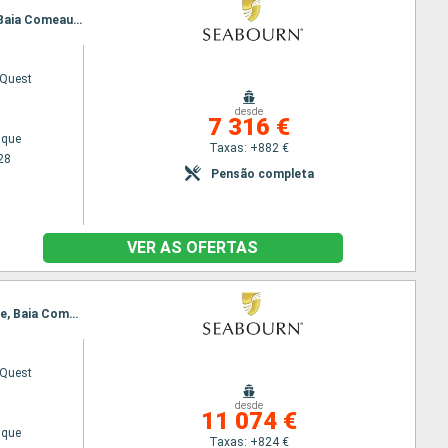
Itinerário : Reiquejavique, Grundarfjordur, Nanortalik, Paamiut, Nuuk, Anse aux Meadows, Gaspe, Baia Comeau, Quebec, Montreal
 Quest
desde
7 316 €
ique
Taxas: +882 €
28
Pensão completa
VER AS OFERTAS
Itinerário : Reiquejavique, Grundarfjordur, Isafjord, Nanortalik, Qaqortoq, Saint Anthony CA, Gaspe, Baia Comeau, Quebec, Montreal
 Quest
desde
11 074 €
ique
Taxas: +824 €