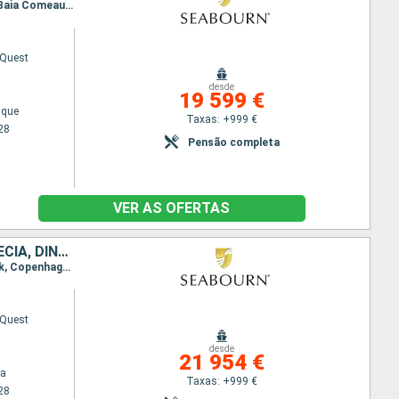
Itinerário : Reiquejavique, Grundarfjordur, Nanortalik, Paamiut, Nuuk, Anse aux Meadows, Gaspe, Baia Comeau, Quebec, Montreal, Havre Saint Pierre, Red Bay, Saint Anthony CA, St Johns, Havre Saint Pierre, Cap-aux-Meules, Gaspe, Quebec, Montreal
 Quest
desde
19 599 €
ique
Taxas: +999 €
28
Pensão completa
VER AS OFERTAS
CANADÁ, ISLÂNDIA, NORUEGA, GROENLANDIA, REINO UNIDO, POLÓNIA, SUÉCIA, DINAMARCA, FAROE (ILHAS), LETÓNIA, ESTÓNIA, TURQUIA, FINLÂNDIA
Itinerário : Copenhaga, Bornholm, Canakkale, Estocolmo, Helsínquia, Tallin, Riga, Klaipeda, Gdansk, Copenhaga, Skagen, Farsund, Stavanger, Lerwick, Torshavn - Ilhas Feroe, Klaksvik, Husavik, Isafjord, Reiquejavique, Grundarfjordur, Nanortalik, Paamiut, Nuuk, Anse aux Meadows, Gaspe, Baia Comeau, Quebec, Montreal
 Quest
desde
21 954 €
ga
Taxas: +999 €
28