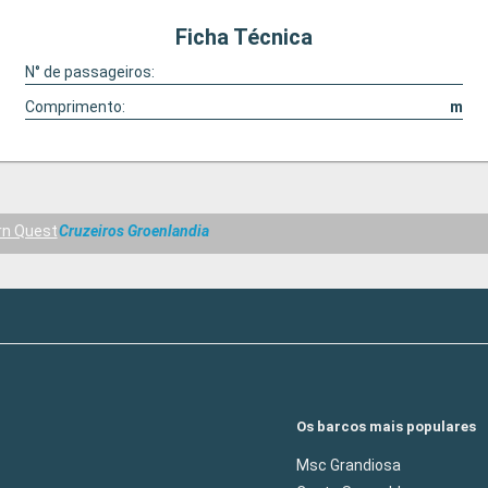
Ficha Técnica
N° de passageiros:
Comprimento:
m
rn Quest
Cruzeiros Groenlandia
Os barcos mais populares
Msc Grandiosa