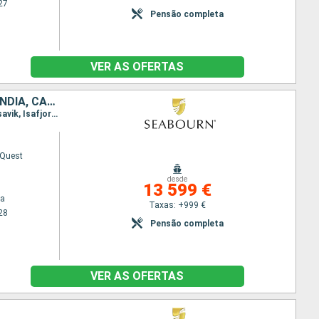
27
Pensão completa
VER AS OFERTAS
DINAMARCA, NORUEGA, REINO UNIDO, FAROE (ILHAS), ISLÂNDIA, GROENLANDIA, CANADÁ
Itinerário : Copenhaga, Skagen, Farsund, Stavanger, Lerwick, Torshavn - Ilhas Feroe, Klaksvik, Husavik, Isafjord, Reiquejavique, Grundarfjordur, Nanortalik, Paamiut, Nuuk, Anse aux Meadows, Gaspe, Baia Comeau, Quebec, Montreal
 Quest
desde
13 599 €
ga
Taxas: +999 €
28
Pensão completa
VER AS OFERTAS