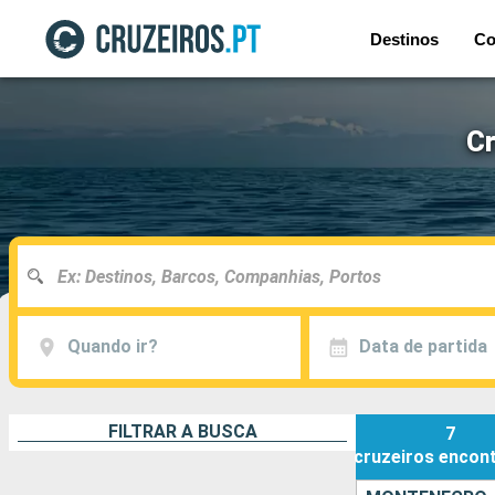
Destinos
Co
Cr
Quando ir?
Data de partida
FILTRAR A BUSCA
7
cruzeiros
encon