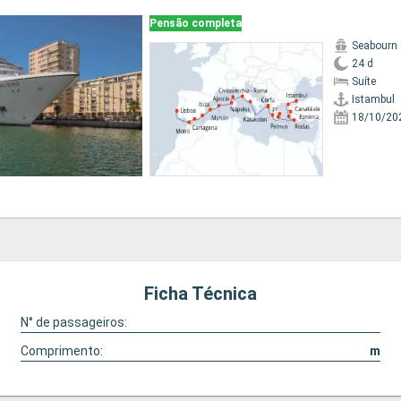
Pensão completa
Seabourn
24 d
Suíte
Istambul
18/10/20
Ficha Técnica
N° de passageiros:
Comprimento:
m