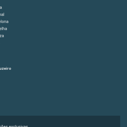
oa
hal
elona
elha
eza
m
uzeiro
ões exclusivas