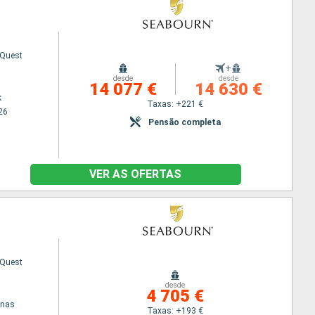
 Quest
+
desde
desde
14 077 €
14 630 €
k
Taxas: +221 €
26
Pensão completa
VER AS OFERTAS
 Quest
desde
4 705 €
enas
Taxas: +193 €