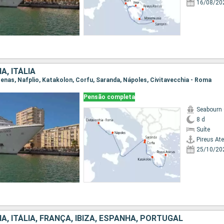
16/08/20
A, ITÁLIA
Atenas, Nafplio, Katakolon, Corfu, Saranda, Nápoles, Civitavecchia - Roma
Pensão completa
Seabourn
8 d
Suíte
Pireus At
25/10/20
IA, ITÁLIA, FRANÇA, IBIZA, ESPANHA, PORTUGAL