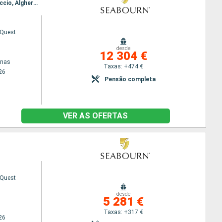
Itinerário : Pireus Atenas, Nafplio, Katakolon, Corfu, Saranda, Nápoles, Civitavecchia - Roma, Ajaccio, Alghero, Mahón, Ibiza, Cartagena, Motril, Ceuta, Lisboa
 Quest
desde
12 304 €
enas
Taxas: +474 €
26
Pensão completa
VER AS OFERTAS
 Quest
desde
5 281 €
Taxas: +317 €
26