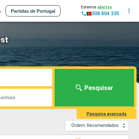
Estamos
abertos
s
Partidas de Portugal
308 804 335
est
Pesquisar
anhias
Pesquisa avançada
Ordem: Recomendados