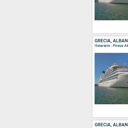
GRÉCIA, ALBÂNI
Itinerário : Pireus 
GRÉCIA, ALBÂN