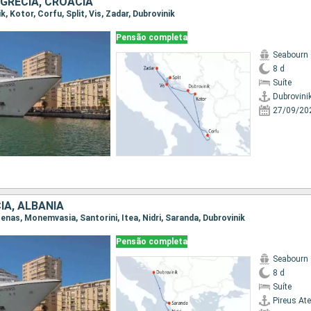
GRÉCIA, CROÁCIA
ik, Kotor, Corfu, Split, Vis, Zadar, Dubrovinik
Pensão completa
Seabourn
8 d
Suíte
Dubrovini
27/09/20
IA, ALBÂNIA
Atenas, Monemvasia, Santorini, Itea, Nidri, Saranda, Dubrovinik
Pensão completa
Seabourn
8 d
Suíte
Pireus At