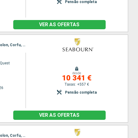
Pensão completa
VER AS OFERTAS
Itinerário : Istambul, Canakkale, Esmirna, Patmos, Rodas, Spetses, Pireus Atenas, Nafplio, Katakolon, Corfu, Saranda, Nápoles, Civitavecchia - Roma
 Quest
desde
10 341 €
Taxas: +557 €
26
Pensão completa
VER AS OFERTAS
Itinerário : Istambul, Canakkale, Esmirna, Patmos, Rodas, Spetses, Pireus Atenas, Nafplio, Katakolon, Corfu, Saranda, Nápoles, Civitavecchia - Roma, Ajaccio, Alghero, Mahón, Ibiza, Cartagena, Motril, Ceuta, Lisboa