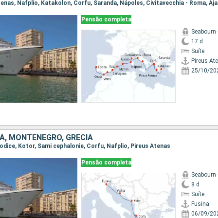
Pensão completa
Seabourn
17 d
Suíte
Pireus At
25/10/20
IA, MONTENEGRO, GRÉCIA
 Vodice, Kotor, Sami cephalonie, Corfu, Nafplio, Pireus Atenas
Pensão completa
Seabourn
8 d
Suíte
Fusina
06/09/20