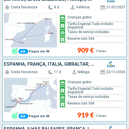
Costa Fascinosa
8 d
Valência
21/07/2027
Crianças grátis
Tarifa Especial Tudo incluído
disponível
Taxas de serviço incluídas
Reserve com 50€
909 €
+Taxas
Pague em 4X
ESPANHA, FRANÇA, ITÁLIA, GIBRALTAR, MARROCOS
Costa Fascinosa
11 d
Málaga
22/11/2026
Crianças grátis
Tarifa Especial Tudo incluído
disponível
Taxas de serviço incluídas
Reserve com 50€
919 €
+Taxas
Pague em 4X
ESPANHA, ILHAS BALEARES, FRANÇA, ITÁLIA