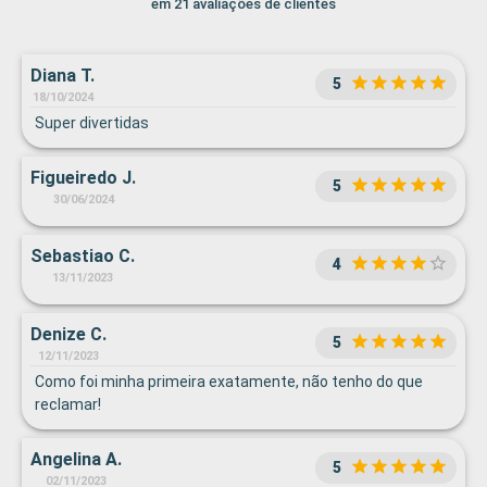
em 21 avaliações de clientes
Diana T.
5
18/10/2024
Super divertidas
Figueiredo J.
5
30/06/2024
Sebastiao C.
4
13/11/2023
Denize C.
5
12/11/2023
Como foi minha primeira exatamente, não tenho do que
reclamar!
Angelina A.
5
02/11/2023