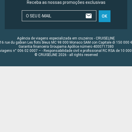
Receba as nossas promoções exclusivas
O SEU E-MAIL
OK
Agência de viagens especializada em cruzeiros - CRUISELINE
16 rue du gabian Les flots bleus MC 98 000 Monaco SAM con Capitale di 150 000 
Garantia financeira Groupama Apólice número 4000717380
viagens n° 006 02 0007 – - Responsabilidade civil e profissional RC RSA de 10 0
© CRUISELINE 2026 - all rights reserved