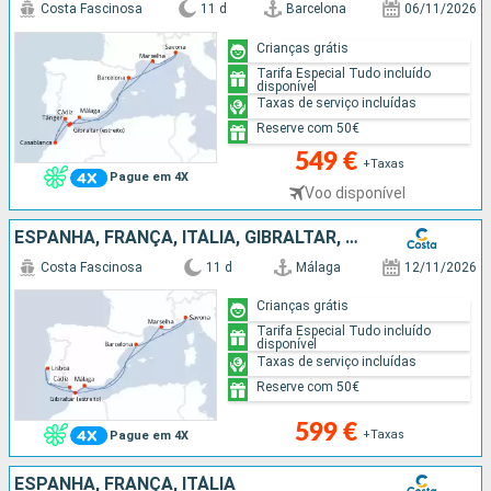
Costa Fascinosa
11 d
Barcelona
06/11/2026
Crianças grátis
Tarifa Especial Tudo incluído
disponível
Taxas de serviço incluídas
Reserve com 50€
549 €
+Taxas
Pague em 4X
Voo disponível
ESPANHA, FRANÇA, ITÁLIA, GIBRALTAR, PORTUGAL
Costa Fascinosa
11 d
Málaga
12/11/2026
Crianças grátis
Tarifa Especial Tudo incluído
disponível
Taxas de serviço incluídas
Reserve com 50€
599 €
+Taxas
Pague em 4X
ESPANHA, FRANÇA, ITÁLIA