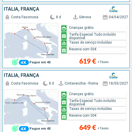
ITÁLIA, FRANÇA
Costa Fascinosa
8 d
Génova
04/04/2027
Crianças grátis
Tarifa Especial Tudo incluído
disponível
Taxas de serviço incluídas
Reserve com 50€
619 €
+Taxas
Pague em 4X
ITÁLIA, FRANÇA
Costa Fascinosa
8 d
Civitavecchia - Roma
18/05/2027
Crianças grátis
Tarifa Especial Tudo incluído
disponível
Taxas de serviço incluídas
Reserve com 50€
649 €
+Taxas
Pague em 4X