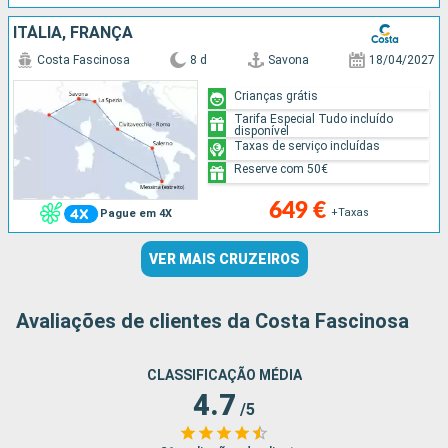
ITÁLIA, FRANÇA
Costa Fascinosa
8 d
Savona
18/04/2027
Crianças grátis
Tarifa Especial Tudo incluído
disponível
Taxas de serviço incluídas
Reserve com 50€
649 €
+Taxas
Pague em 4X
VER MAIS CRUZEIROS
Avaliações de clientes da Costa Fascinosa
CLASSIFICAÇÃO MÉDIA
4.7
/5