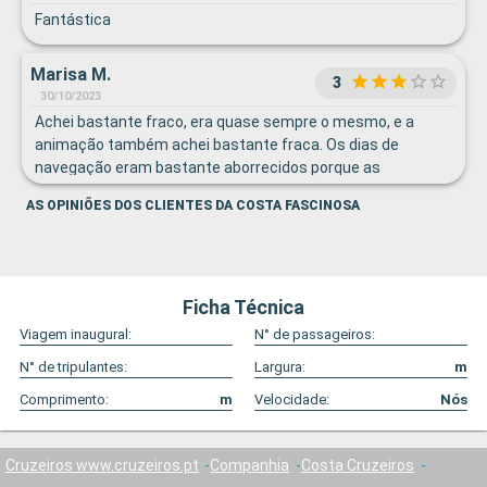
Fantástica
Marisa M.
3
30/10/2023
Achei bastante fraco, era quase sempre o mesmo, e a
animação também achei bastante fraca. Os dias de
navegação eram bastante aborrecidos porque as
atividades eram só para pessoas bastante mais velhas.
AS OPINIÕES DOS CLIENTES DA COSTA FASCINOSA
Ficha Técnica
Viagem inaugural:
N° de passageiros:
N° de tripulantes:
Largura:
m
Comprimento:
m
Velocidade:
Nós
Cruzeiros www.cruzeiros.pt
Companhia
Costa Cruzeiros