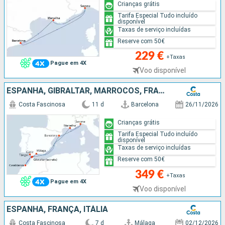
Crianças grátis
Tarifa Especial Tudo incluído
disponível
Taxas de serviço incluídas
Reserve com 50€
229 €
+Taxas
Pague em 4X
Voo disponível
ESPANHA, GIBRALTAR, MARROCOS, FRANÇA, ITÁLIA
Costa Fascinosa
11 d
Barcelona
26/11/2026
Crianças grátis
Tarifa Especial Tudo incluído
disponível
Taxas de serviço incluídas
Reserve com 50€
349 €
+Taxas
Pague em 4X
Voo disponível
ESPANHA, FRANÇA, ITÁLIA
Costa Fascinosa
7 d
Málaga
02/12/2026