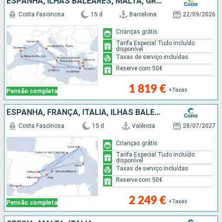
ESPANHA, ILHAS BALEARES, MALTA, GRÉCIA, ITÁLIA
Costa Fascinosa
15 d
Barcelona
22/09/2026
Crianças grátis
Tarifa Especial Tudo incluído
disponível
Taxas de serviço incluídas
Reserve com 50€
1 819 €
+Taxas
Pensão completa
ESPANHA, FRANÇA, ITÁLIA, ILHAS BALEARES
Costa Fascinosa
15 d
Valência
28/07/2027
Crianças grátis
Tarifa Especial Tudo incluído
disponível
Taxas de serviço incluídas
Reserve com 50€
2 249 €
+Taxas
Pensão completa