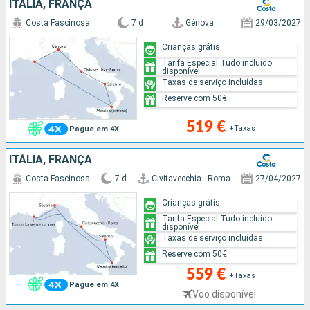
ITÁLIA, FRANÇA
Costa Fascinosa
7 d
Génova
29/03/2027
Crianças grátis
Tarifa Especial Tudo incluído
disponível
Taxas de serviço incluídas
Reserve com 50€
519 €
+Taxas
Pague em 4X
ITÁLIA, FRANÇA
Costa Fascinosa
7 d
Civitavecchia - Roma
27/04/2027
Crianças grátis
Tarifa Especial Tudo incluído
disponível
Taxas de serviço incluídas
Reserve com 50€
559 €
+Taxas
Pague em 4X
Voo disponível