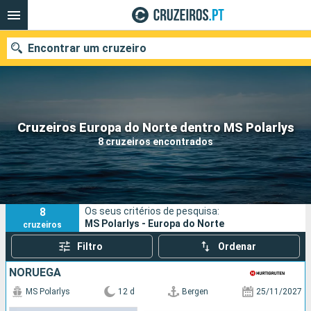
Encontrar um cruzeiro
Quando ir?
Cruzeiros Europa do Norte dentro MS Polarlys
8 cruzeiros encontrados
Data de partida
Portos
Companhias
8
Os seus critérios de pesquisa:
Pesquisar
MS Polarlys - Europa do Norte
cruzeiros
Filtro
Ordenar
NORUEGA
MS Polarlys
12 d
Bergen
25/11/2027