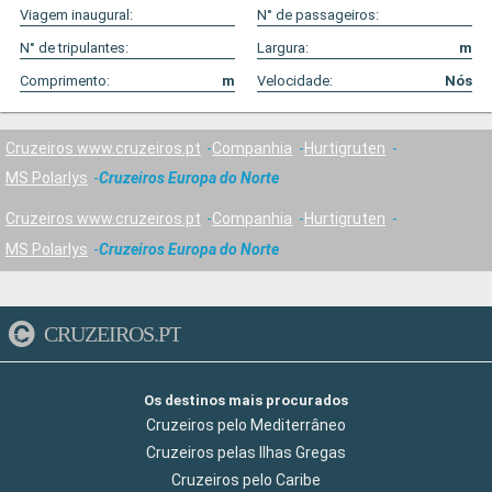
Viagem inaugural:
N° de passageiros:
N° de tripulantes:
Largura:
m
Comprimento:
m
Velocidade:
Nós
Cruzeiros www.cruzeiros.pt
Companhia
Hurtigruten
MS Polarlys
Cruzeiros Europa do Norte
Cruzeiros www.cruzeiros.pt
Companhia
Hurtigruten
MS Polarlys
Cruzeiros Europa do Norte
CRUZEIROS.PT
Os destinos mais procurados
Cruzeiros pelo Mediterrâneo
Cruzeiros pelas Ilhas Gregas
Cruzeiros pelo Caribe