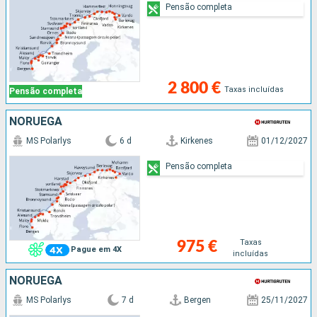
Pensão completa
2 800 €
Taxas incluídas
Pensão completa
NORUEGA
MS Polarlys
6 d
Kirkenes
01/12/2027
Pensão completa
Taxas
975 €
Pague em 4X
incluídas
NORUEGA
MS Polarlys
7 d
Bergen
25/11/2027