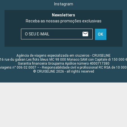
Instagram
Newsletters
Receba as nossas promoções exclusivas
O SEU E-MAIL
OK
Agência de viagens especializada em cruzeiros - CRUISELINE
16 rue du gabian Les flots bleus MC 98 000 Monaco SAM con Capitale di 150 000 
Garantia financeira Groupama Apólice número 4000717380
viagens n° 006 02 0007 – - Responsabilidade civil e profissional RC RSA de 10 0
© CRUISELINE 2026 - all rights reserved