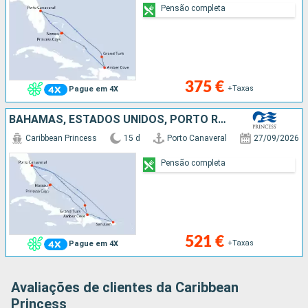
Pensão completa
375 €
+Taxas
Pague em 4X
BAHAMAS, ESTADOS UNIDOS, PORTO RICO, REPÚBLICA DOMINICANA, ILHAS TURCAS E CAICOS
Caribbean Princess
15 d
Porto Canaveral
27/09/2026
Pensão completa
521 €
+Taxas
Pague em 4X
Avaliações de clientes da Caribbean
Princess