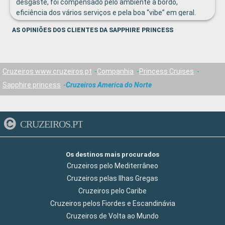
desgaste, foi compensado pelo ambiente a bordo,
eficiência dos vários serviços e pela boa “vibe” em geral.
Boas e variadas actividades de entretenimento a bordo,
AS OPINIÕES DOS CLIENTES DA SAPPHIRE PRINCESS
desde os espetáculos, concursos variados, quizs,
palestras…. um pouco para todos os gostos.
Cruzeiros www.cruzeiros.pt
Companhia
Princess Cruises
Sapphire princess
Cruzeiros America do Norte
CRUZEIROS.PT
Os destinos mais procurados
Cruzeiros pelo Mediterrâneo
Cruzeiros pelas Ilhas Gregas
Cruzeiros pelo Caribe
Cruzeiros pelos Fiordes e Escandinávia
Cruzeiros de Volta ao Mundo