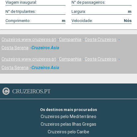
Viagem inaugural:
N° de passageiros:
N° de tripulantes:
Largura:
m
Comprimento:
m
Velocidade:
Nós
Cruzeiros www.cruzeiros.pt
Companhia
Costa Cruzeiros
Costa Serena
Cruzeiros Asia
Cruzeiros www.cruzeiros.pt
Companhia
Costa Cruzeiros
Costa Serena
Cruzeiros Asia
CRUZEIROS.PT
Os destinos mais procurados
Cruzeiros pelo Mediterrâneo
Cruzeiros pelas Ilhas Gregas
Cruzeiros pelo Caribe