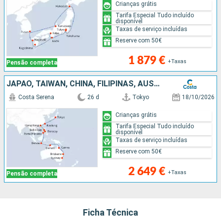
Crianças grátis
Tarifa Especial Tudo incluído
disponível
Taxas de serviço incluídas
Reserve com 50€
1 879 €
+Taxas
Pensão completa
JAPÃO, TAIWAN, CHINA, FILIPINAS, AUSTRÁLIA
Costa Serena
26 d
Tokyo
18/10/2026
Crianças grátis
Tarifa Especial Tudo incluído
disponível
Taxas de serviço incluídas
Reserve com 50€
2 649 €
+Taxas
Pensão completa
Ficha Técnica