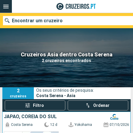
Encontrar um cruzeiro
Quando ir?
Cruzeiros Asia dentro Costa Serena
2 cruzeiros encontrados
Data de partida
Portos
Companhias
2
Os seus critérios de pesquisa:
Pesquisar
Costa Serena - Asia
cruzeiros
Filtro
Ordenar
JAPÃO, CORÉIA DO SUL
Costa Serena
12 d
Yokohama
07/10/2026