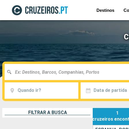
Destinos
Co
C
Quando ir?
Data de partida
FILTRAR A BUSCA
1
cruzeiros
encon