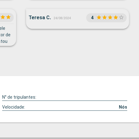
Teresa C.
4
24/08/2024
ele
tor de
stou
N° de tripulantes:
Velocidade:
Nós