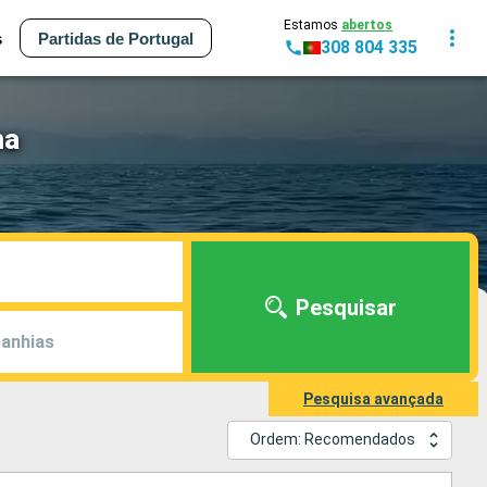
Estamos
abertos
s
Partidas de Portugal
308 804 335
ma
Pesquisar
anhias
Pesquisa avançada
Ordem: Recomendados