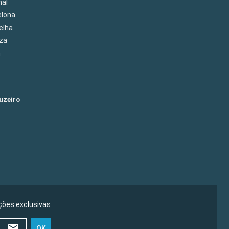
hal
elona
elha
eza
m
uzeiro
ões exclusivas
OK