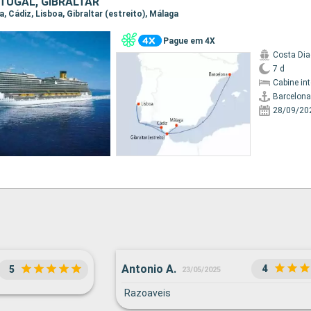
TUGAL, GIBRALTAR
na, Cádiz, Lisboa, Gibraltar (estreito), Málaga
Pague em 4X
Costa Di
7 d
Cabine in
Barcelona
28/09/20
Antonio A.
4
5
23/05/2025
Razoaveis