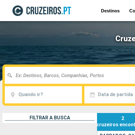
Destinos
Co
Cruze
Quando ir?
Data de partida
FILTRAR A BUSCA
2
cruzeiros
encon