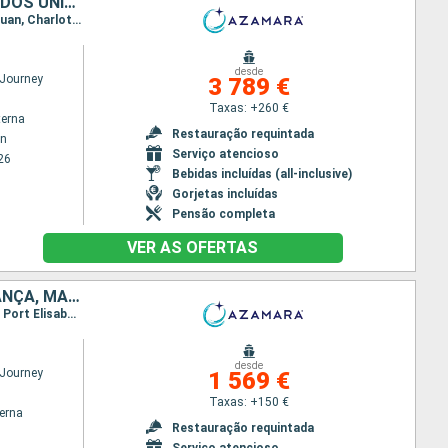
BARBADOS, SANTA LÚCIA, DOMINICA, SÃO MARTINHO, PORTO RICO, ESTADOS UNIDOS, VIRGIN GORDA, ANTÍGUA E BARBUDA, FRANÇA, MARTINICA, TRINIDADE E TOBAGO, ST VINCENT E GRENADINES
Itinerário : Bridgetown, Castries, Roseau, Basseterre (St Kitts), Charlestown, Philippsburg, San Juan, Charlotte Amalie, Virgin Gorda, Antigua, Gustavia, Saint-Pierre (Martinique), Port Elisabeth st vincent, Scarborough, Mayreau, Bridgetown
desde
Journey
3 789 €
Taxas: +260 €
terna
Restauração requintada
wn
Serviço atencioso
26
Bebidas incluídas (all-inclusive)
Gorjetas incluídas
Pensão completa
VER AS OFERTAS
PORTO RICO, ESTADOS UNIDOS, VIRGIN GORDA, ANTÍGUA E BARBUDA, FRANÇA, MARTINICA, TRINIDADE E TOBAGO, ST VINCENT E GRENADINES, BARBADOS
Itinerário : San Juan, Charlotte Amalie, Virgin Gorda, Antigua, Gustavia, Saint-Pierre (Martinique), Port Elisabeth st vincent, Scarborough, Mayreau, Bridgetown
desde
Journey
1 569 €
Taxas: +150 €
terna
Restauração requintada
Serviço atencioso