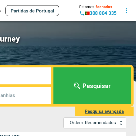
Estamos
fechados
s
Partidas de Portugal
308 804 335
ourney
Pesquisar
anhias
Pesquisa avançada
Ordem: Recomendados