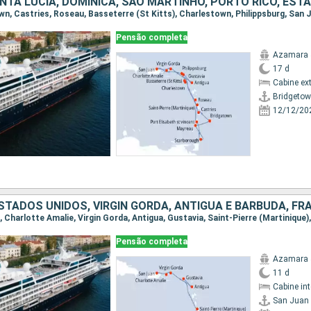
Pensão completa
Azamara 
17 d
Cabine ex
Bridgeto
12/12/20
Pensão completa
Azamara 
11 d
Cabine in
San Juan