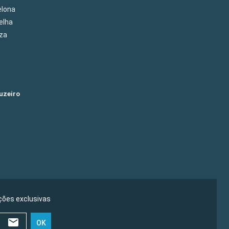
elona
elha
eza
m
uzeiro
ões exclusivas
OK