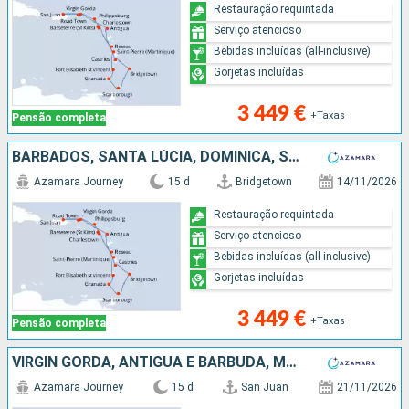
Restauração requintada
Serviço atencioso
Bebidas incluídas (all-inclusive)
Gorjetas incluídas
3 449 €
+Taxas
Pensão completa
BARBADOS, SANTA LÚCIA, DOMINICA, SÃO MARTINHO, TORTOLA, PORTO RICO, VIRGIN GORDA, ANTÍGUA E BARBUDA, MARTINICA, ST VINCENT E GRENADINES, GRENADA, TRINIDADE E TOBAGO
Azamara Journey
15 d
Bridgetown
14/11/2026
Restauração requintada
Serviço atencioso
Bebidas incluídas (all-inclusive)
Gorjetas incluídas
3 449 €
+Taxas
Pensão completa
VIRGIN GORDA, ANTÍGUA E BARBUDA, MARTINICA, ST VINCENT E GRENADINES, GRENADA, TRINIDADE E TOBAGO, BARBADOS, SANTA LÚCIA, DOMINICA, SÃO MARTINHO, FRANÇA, PORTO RICO
Azamara Journey
15 d
San Juan
21/11/2026