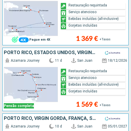
Restauração requintada
Serviço atencioso
Bebidas incluídas (all-inclusive)
Gorjetas incluídas
1 369 €
+Taxas
Pague em 4X
PORTO RICO, ESTADOS UNIDOS, VIRGIN GORDA, ANTÍGUA E BARBUDA, FRANÇA, MARTINICA, TRINIDADE E TOBAGO, ST VINCENT E GRENADINES, BARBADOS
Azamara Journey
11 d
San Juan
18/12/2026
Restauração requintada
Serviço atencioso
Bebidas incluídas (all-inclusive)
Gorjetas incluídas
1 569 €
+Taxas
Pensão completa
PORTO RICO, VIRGIN GORDA, FRANÇA, SÃO MARTINHO, ANTÍGUA E BARBUDA, TORTOLA, ESTADOS UNIDOS
Azamara Journey
10 d
San Juan
05/01/2027