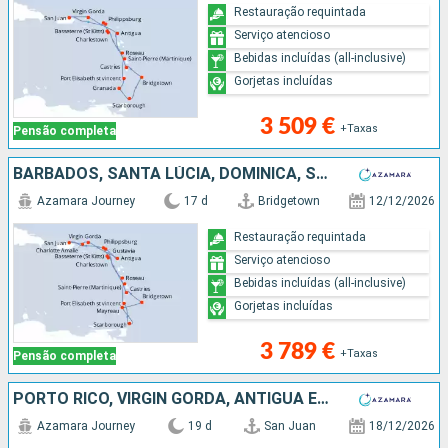
Restauração requintada
Serviço atencioso
Bebidas incluídas (all-inclusive)
Gorjetas incluídas
3 509 €
+Taxas
Pensão completa
BARBADOS, SANTA LÚCIA, DOMINICA, SÃO MARTINHO, PORTO RICO, ESTADOS UNIDOS, VIRGIN GORDA, ANTÍGUA E BARBUDA, FRANÇA, MARTINICA, TRINIDADE E TOBAGO, ST VINCENT E GRENADINES
Azamara Journey
17 d
Bridgetown
12/12/2026
Restauração requintada
Serviço atencioso
Bebidas incluídas (all-inclusive)
Gorjetas incluídas
3 789 €
+Taxas
Pensão completa
PORTO RICO, VIRGIN GORDA, ANTÍGUA E BARBUDA, FRANÇA, MARTINICA, ST VINCENT E GRENADINES, TRINIDADE E TOBAGO, BARBADOS, ARUBA, SANTA LÚCIA, ESTADOS UNIDOS
Azamara Journey
19 d
San Juan
18/12/2026