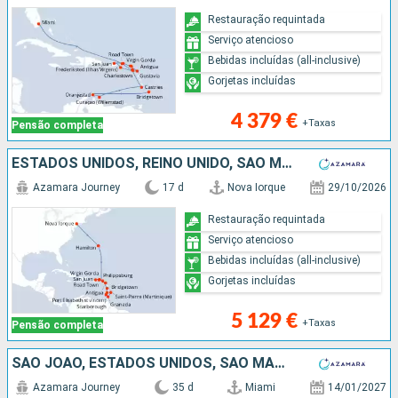
Restauração requintada
Serviço atencioso
Bebidas incluídas (all-inclusive)
Gorjetas incluídas
4 379 €
+Taxas
Pensão completa
ESTADOS UNIDOS, REINO UNIDO, SÃO MARTINHO, TORTOLA, PORTO RICO, VIRGIN GORDA, ANTÍGUA E BARBUDA, MARTINICA, ST VINCENT E GRENADINES, GRENADA, TRINIDADE E TOBAGO, BARBADOS
Azamara Journey
17 d
Nova Iorque
29/10/2026
Restauração requintada
Serviço atencioso
Bebidas incluídas (all-inclusive)
Gorjetas incluídas
5 129 €
+Taxas
Pensão completa
SÃO JOÃO, ESTADOS UNIDOS, SÃO MARTINHO, ANTÍGUA E BARBUDA, MARTINICA, ST VINCENT E GRENADINES, GRENADA, BARBADOS, TRINIDADE E TOBAGO, ILHA REAL, BRASIL, URUGUAI, ARGENTINA
Azamara Journey
35 d
Miami
14/01/2027