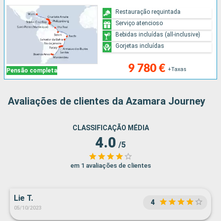
Restauração requintada
Serviço atencioso
Bebidas incluídas (all-inclusive)
Gorjetas incluídas
9 780 €
+Taxas
Pensão completa
Avaliações de clientes da Azamara Journey
CLASSIFICAÇÃO MÉDIA
4.0
/5
em 1 avaliações de clientes
Lie T.
4
05/10/2023