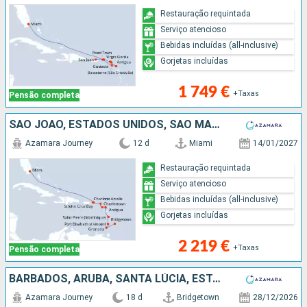
Restauração requintada
Serviço atencioso
Bebidas incluídas (all-inclusive)
Gorjetas incluídas
1 749 €
+Taxas
Pensão completa
SÃO JOÃO, ESTADOS UNIDOS, SÃO MARTINHO, ANTÍGUA E BARBUDA, MARTINICA, ST VINCENT E GRENADINES, GRENADA, BARBADOS
Azamara Journey
12 d
Miami
14/01/2027
Restauração requintada
Serviço atencioso
Bebidas incluídas (all-inclusive)
Gorjetas incluídas
2 219 €
+Taxas
Pensão completa
BARBADOS, ARUBA, SANTA LÚCIA, ESTADOS UNIDOS, PORTO RICO, VIRGIN GORDA, FRANÇA, SÃO MARTINHO, ANTÍGUA E BARBUDA, TORTOLA
Azamara Journey
18 d
Bridgetown
28/12/2026