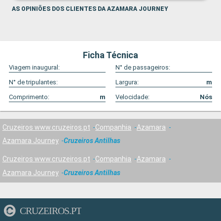
AS OPINIÕES DOS CLIENTES DA AZAMARA JOURNEY
Ficha Técnica
Viagem inaugural:
N° de passageiros:
N° de tripulantes:
Largura:
m
Comprimento:
m
Velocidade:
Nós
Cruzeiros www.cruzeiros.pt
Companhia
Azamara
Azamara Journey
Cruzeiros Antilhas
Cruzeiros www.cruzeiros.pt
Companhia
Azamara
Azamara Journey
Cruzeiros Antilhas
CRUZEIROS.PT