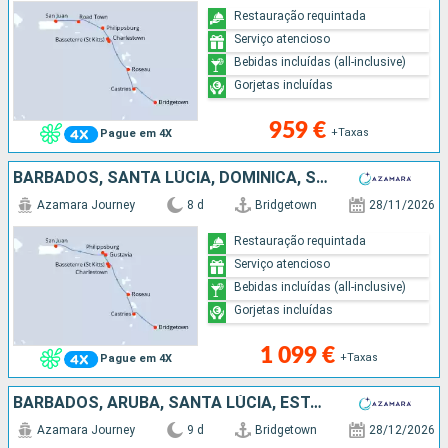
Restauração requintada
Serviço atencioso
Bebidas incluídas (all-inclusive)
Gorjetas incluídas
959 €
+Taxas
Pague em 4X
BARBADOS, SANTA LÚCIA, DOMINICA, SÃO MARTINHO, FRANÇA, PORTO RICO
Azamara Journey
8 d
Bridgetown
28/11/2026
Restauração requintada
Serviço atencioso
Bebidas incluídas (all-inclusive)
Gorjetas incluídas
1 099 €
+Taxas
Pague em 4X
BARBADOS, ARUBA, SANTA LÚCIA, ESTADOS UNIDOS, PORTO RICO
Azamara Journey
9 d
Bridgetown
28/12/2026