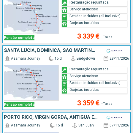
Restauração requintada
Serviço atencioso
Bebidas incluídas (all-inclusive)
Gorjetas incluídas
3 339 €
+Taxas
Pensão completa
SANTA LÚCIA, DOMINICA, SÃO MARTINHO, FRANÇA, PORTO RICO, VIRGIN GORDA, ANTÍGUA E BARBUDA, MARTINICA, ST VINCENT E GRENADINES, GRENADA, TRINIDADE E TOBAGO, BARBADOS
Azamara Journey
15 d
Bridgetown
28/11/2026
Restauração requintada
Serviço atencioso
Bebidas incluídas (all-inclusive)
Gorjetas incluídas
3 359 €
+Taxas
Pensão completa
PORTO RICO, VIRGIN GORDA, ANTÍGUA E BARBUDA, MARTINICA, ST VINCENT E GRENADINES, GRENADA, TRINIDADE E TOBAGO, BARBADOS, SANTA LÚCIA, DOMINICA, SÃO MARTINHO, TORTOLA
Azamara Journey
15 d
San Juan
07/11/2026