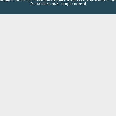
viagens n° 006 02 0007 – - Responsabilidade civil e profissional RC RSA de 10 0
© CRUISELINE 2026 - all rights reserved