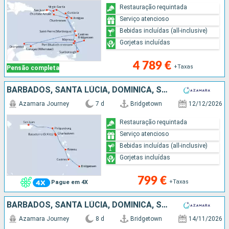
Restauração requintada
Serviço atencioso
Bebidas incluídas (all-inclusive)
Gorjetas incluídas
4 789 €
+Taxas
Pensão completa
BARBADOS, SANTA LÚCIA, DOMINICA, SÃO MARTINHO, PORTO RICO
Azamara Journey
7 d
Bridgetown
12/12/2026
Restauração requintada
Serviço atencioso
Bebidas incluídas (all-inclusive)
Gorjetas incluídas
799 €
+Taxas
Pague em 4X
BARBADOS, SANTA LÚCIA, DOMINICA, SÃO MARTINHO, TORTOLA, PORTO RICO
Azamara Journey
8 d
Bridgetown
14/11/2026