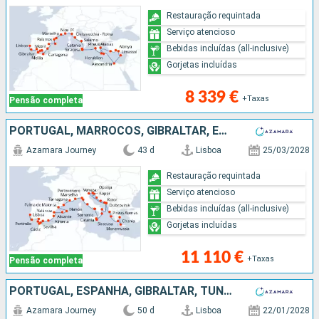
Restauração requintada
Serviço atencioso
Bebidas incluídas (all-inclusive)
Gorjetas incluídas
8 339 €
+Taxas
Pensão completa
PORTUGAL, MARROCOS, GIBRALTAR, ESPANHA, MAIORCA, FRANÇA, MÔNACO, ITÁLIA, CROÁCIA, MONTENEGRO, GRÉCIA
Azamara Journey
43 d
Lisboa
25/03/2028
Restauração requintada
Serviço atencioso
Bebidas incluídas (all-inclusive)
Gorjetas incluídas
11 110 €
+Taxas
Pensão completa
PORTUGAL, ESPANHA, GIBRALTAR, TUNÍSIA, MALTA, TURQUIA, GRÉCIA, EGITO, CHIPRE, ITÁLIA, FRANÇA
Azamara Journey
50 d
Lisboa
22/01/2028