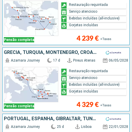
Restauração requintada
Serviço atencioso
Bebidas incluídas (all-inclusive)
Gorjetas incluídas
4 239 €
+Taxas
Pensão completa
GRÉCIA, TURQUIA, MONTENEGRO, CROÁCIA, ITÁLIA
Azamara Journey
17 d
Pireus Atenas
06/05/2028
Restauração requintada
Serviço atencioso
Bebidas incluídas (all-inclusive)
Gorjetas incluídas
4 329 €
+Taxas
Pensão completa
PORTUGAL, ESPANHA, GIBRALTAR, TUNÍSIA, MALTA, ITÁLIA, TURQUIA, GRÉCIA
Azamara Journey
25 d
Lisboa
22/01/2028