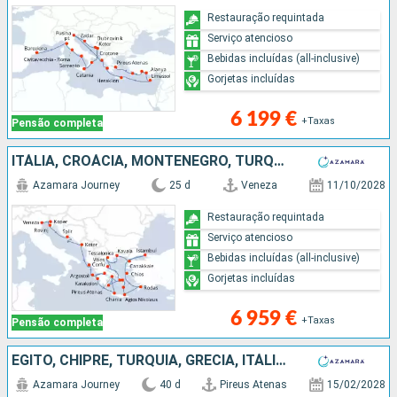
Restauração requintada
Serviço atencioso
Bebidas incluídas (all-inclusive)
Gorjetas incluídas
6 199 €
+Taxas
Pensão completa
ITÁLIA, CROÁCIA, MONTENEGRO, TURQUIA, GRÉCIA
Azamara Journey
25 d
Veneza
11/10/2028
Restauração requintada
Serviço atencioso
Bebidas incluídas (all-inclusive)
Gorjetas incluídas
6 959 €
+Taxas
Pensão completa
EGITO, CHIPRE, TURQUIA, GRÉCIA, ITÁLIA, FRANÇA, MAIORCA, ESPANHA, GIBRALTAR, PORTUGAL
Azamara Journey
40 d
Pireus Atenas
15/02/2028