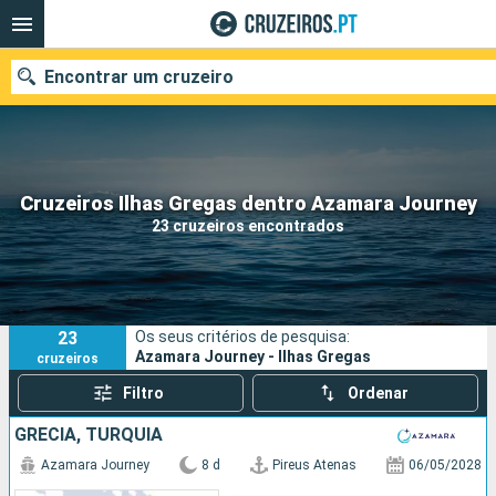
Encontrar um cruzeiro
Quando ir?
Cruzeiros Ilhas Gregas dentro Azamara Journey
23 cruzeiros encontrados
Data de partida
Portos
Companhias
23
Os seus critérios de pesquisa:
Pesquisar
Azamara Journey - Ilhas Gregas
cruzeiros
Filtro
Ordenar
GRÉCIA, TURQUIA
Azamara Journey
8 d
Pireus Atenas
06/05/2028