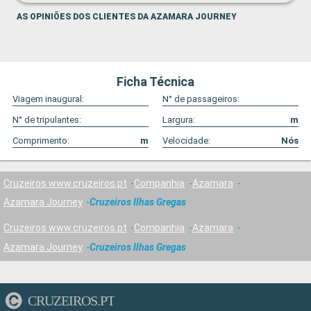
AS OPINIÕES DOS CLIENTES DA AZAMARA JOURNEY
Ficha Técnica
Viagem inaugural:
N° de passageiros:
N° de tripulantes:
Largura:
m
Comprimento:
m
Velocidade:
Nós
Cruzeiros www.cruzeiros.pt
Companhia
Azamara
Azamara Journey
Cruzeiros Ilhas Gregas
Cruzeiros www.cruzeiros.pt
Companhia
Azamara
Azamara Journey
Cruzeiros Ilhas Gregas
CRUZEIROS.PT