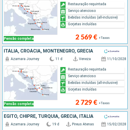
Restauração requintada
Serviço atencioso
Bebidas incluídas (all-inclusive)
Gorjetas incluídas
2 569 €
+Taxas
Pensão completa
ITÁLIA, CROÁCIA, MONTENEGRO, GRÉCIA
Azamara Journey
11 d
Veneza
11/10/2028
Restauração requintada
Serviço atencioso
Bebidas incluídas (all-inclusive)
Gorjetas incluídas
2 729 €
+Taxas
Pensão completa
EGITO, CHIPRE, TURQUIA, GRÉCIA, ITÁLIA
Azamara Journey
19 d
Pireus Atenas
15/02/2028