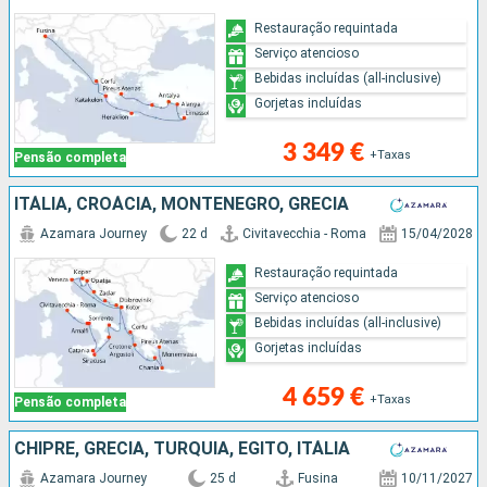
Restauração requintada
Serviço atencioso
Bebidas incluídas (all-inclusive)
Gorjetas incluídas
3 349 €
+Taxas
Pensão completa
ITÁLIA, CROÁCIA, MONTENEGRO, GRÉCIA
Azamara Journey
22 d
Civitavecchia - Roma
15/04/2028
Restauração requintada
Serviço atencioso
Bebidas incluídas (all-inclusive)
Gorjetas incluídas
4 659 €
+Taxas
Pensão completa
CHIPRE, GRÉCIA, TURQUIA, EGITO, ITÁLIA
Azamara Journey
25 d
Fusina
10/11/2027