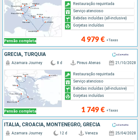
Restauração requintada
Serviço atencioso
Bebidas incluídas (all-inclusive)
Gorjetas incluídas
4 979 €
+Taxas
Pensão completa
GRÉCIA, TURQUIA
Azamara Journey
8 d
Pireus Atenas
21/10/2028
Restauração requintada
Serviço atencioso
Bebidas incluídas (all-inclusive)
Gorjetas incluídas
1 749 €
+Taxas
Pensão completa
ITÁLIA, CROÁCIA, MONTENEGRO, GRÉCIA
Azamara Journey
12 d
Veneza
25/04/2028