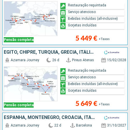
Restauração requintada
Serviço atencioso
Bebidas incluídas (all-inclusive)
Gorjetas incluídas
5 449 €
+Taxas
Pensão completa
EGITO, CHIPRE, TURQUIA, GRÉCIA, ITÁLIA, FRANÇA, ESPANHA
Azamara Journey
26 d
Pireus Atenas
15/02/2028
Restauração requintada
Serviço atencioso
Bebidas incluídas (all-inclusive)
Gorjetas incluídas
5 649 €
+Taxas
Pensão completa
ESPANHA, MONTENEGRO, CROÁCIA, ITÁLIA, CHIPRE, TURQUIA, GRÉCIA
Azamara Journey
22 d
Barcelona
31/10/2027