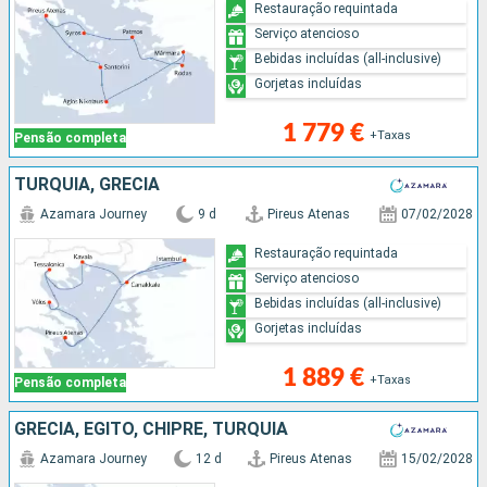
Restauração requintada
Serviço atencioso
Bebidas incluídas (all-inclusive)
Gorjetas incluídas
1 779 €
+Taxas
Pensão completa
TURQUIA, GRÉCIA
Azamara Journey
9 d
Pireus Atenas
07/02/2028
Restauração requintada
Serviço atencioso
Bebidas incluídas (all-inclusive)
Gorjetas incluídas
1 889 €
+Taxas
Pensão completa
GRÉCIA, EGITO, CHIPRE, TURQUIA
Azamara Journey
12 d
Pireus Atenas
15/02/2028