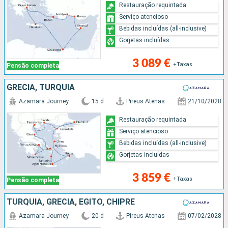
Restauração requintada
Serviço atencioso
Bebidas incluídas (all-inclusive)
Gorjetas incluídas
3 089 €
+Taxas
Pensão completa
GRÉCIA, TURQUIA
Azamara Journey
15 d
Pireus Atenas
21/10/2028
Restauração requintada
Serviço atencioso
Bebidas incluídas (all-inclusive)
Gorjetas incluídas
3 859 €
+Taxas
Pensão completa
TURQUIA, GRÉCIA, EGITO, CHIPRE
Azamara Journey
20 d
Pireus Atenas
07/02/2028