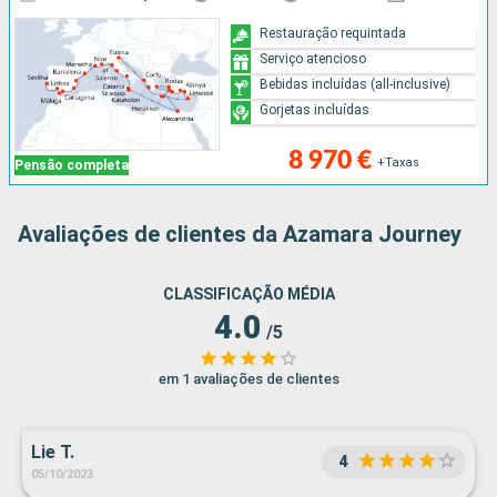
Restauração requintada
Serviço atencioso
Bebidas incluídas (all-inclusive)
Gorjetas incluídas
8 970 €
+Taxas
Pensão completa
Avaliações de clientes da Azamara Journey
CLASSIFICAÇÃO MÉDIA
4.0
/5
em 1 avaliações de clientes
Lie T.
4
05/10/2023