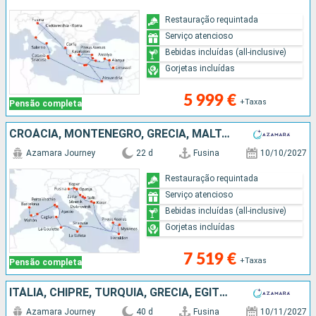
Restauração requintada
Serviço atencioso
Bebidas incluídas (all-inclusive)
Gorjetas incluídas
5 999 €
+Taxas
Pensão completa
CROÁCIA, MONTENEGRO, GRÉCIA, MALTA, TUNÍSIA, ITÁLIA, FRANÇA, ESPANHA, MAIORCA
Azamara Journey
22 d
Fusina
10/10/2027
Restauração requintada
Serviço atencioso
Bebidas incluídas (all-inclusive)
Gorjetas incluídas
7 519 €
+Taxas
Pensão completa
ITÁLIA, CHIPRE, TURQUIA, GRÉCIA, EGITO, FRANÇA, ESPANHA, GIBRALTAR, PORTUGAL
Azamara Journey
40 d
Fusina
10/11/2027