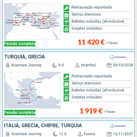
Restauração requintada
Serviço atencioso
Bebidas incluídas (all-inclusive)
Gorjetas incluídas
11 420 €
+Taxas
Pensão completa
TURQUIA, GRÉCIA
Azamara Journey
8 d
Istambul
28/10/2028
Restauração requintada
Serviço atencioso
Bebidas incluídas (all-inclusive)
Gorjetas incluídas
1 919 €
+Taxas
Pensão completa
ITÁLIA, GRÉCIA, CHIPRE, TURQUIA
Azamara Journey
12 d
Fusina
10/11/2027