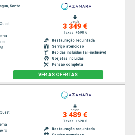
Itinerário : Buenos Aires, Montevideu, Rio Grande do Sul, Porto Belo, Sao Francisco do sul, Paranagua, Santos, Ilhabela, Paraty, Rio de Janeiro
desde
Quest
3 349 €
Taxas: +690 €
terna
Restauração requintada
res
Serviço atencioso
28
Bebidas incluídas (all-inclusive)
Gorjetas incluídas
Pensão completa
VER AS OFERTAS
desde
Quest
3 489 €
Taxas: +620 €
terna
Restauração requintada
neiro
Serviço atencioso