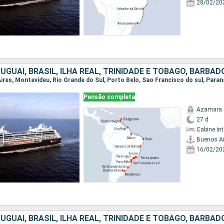
28/02/20
UGUAI, BRASIL, ILHA REAL, TRINIDADE E TOBAGO, BARBAD
Pensão completa
Azamara 
27 d
Cabine in
Buenos Ai
16/02/20