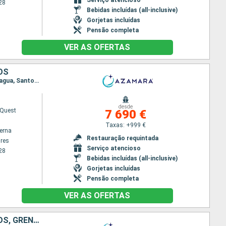
28
Bebidas incluídas (all-inclusive)
Gorjetas incluídas
Pensão completa
VER AS OFERTAS
OS
Itinerário : Buenos Aires, Montevideu, Rio Grande do Sul, Porto Belo, Sao Francisco do sul, Paranagua, Santos, Ilhabela, Paraty, Rio de Janeiro, Salvador da Bahia, Natal, Belem, Ilha Real, Scarborough, Bridgetown
desde
Quest
7 690 €
Taxas: +999 €
terna
Restauração requintada
res
Serviço atencioso
28
Bebidas incluídas (all-inclusive)
Gorjetas incluídas
Pensão completa
VER AS OFERTAS
ARGENTINA, URUGUAI, BRASIL, ILHA REAL, TRINIDADE E TOBAGO, BARBADOS, GRENADA, SANTA LÚCIA, MARTINICA, DOMINICA, SÃO MARTINHO, TORTOLA, ESTADOS UNIDOS