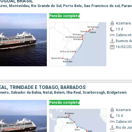
UGUAI, BRASIL
Pensão completa
Azamara 
13 d
Cabine in
Buenos Ai
16/02/20
REAL, TRINIDADE E TOBAGO, BARBADOS
Janeiro, Salvador da Bahia, Natal, Belem, Ilha Real, Scarborough, Bridgetown
Pensão completa
Azamara 
15 d
Cabine in
Rio de Ja