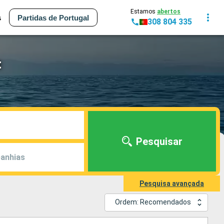
Estamos
abertos
s
Partidas de Portugal
308 804 335
t
Pesquisar
anhias
Pesquisa avançada
Ordem: Recomendados