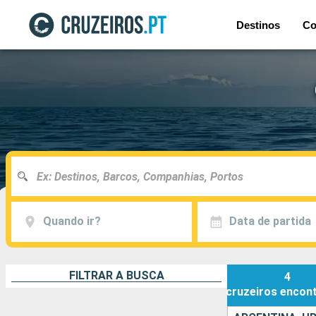
Destinos
Co
Quando ir?
Data de partida
FILTRAR A BUSCA
4
cruzeiros
encon