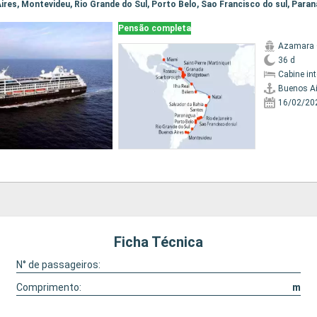
Pensão completa
Azamara 
36 d
Cabine in
Buenos Ai
16/02/20
Ficha Técnica
N° de passageiros:
Comprimento:
m