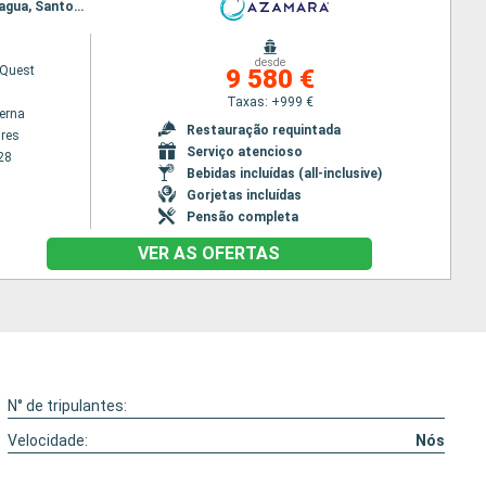
Itinerário : Buenos Aires, Montevideu, Rio Grande do Sul, Porto Belo, Sao Francisco do sul, Paranagua, Santos, Ilhabela, Paraty, Rio de Janeiro, Salvador da Bahia, Natal, Belem, Ilha Real, Scarborough, Bridgetown, Granada, Castries, Saint-Pierre (Martinique), Roseau, Philippsburg, Road Town, Miami
desde
Quest
9 580 €
Taxas: +999 €
terna
Restauração requintada
res
Serviço atencioso
28
Bebidas incluídas (all-inclusive)
Gorjetas incluídas
Pensão completa
VER AS OFERTAS
N° de tripulantes:
Velocidade:
Nós