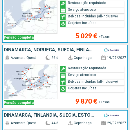
Restauração requintada
Serviço atencioso
Bebidas incluídas (all-inclusive)
Gorjetas incluídas
5 029 €
+Taxas
Pensão completa
DINAMARCA, NORUEGA, SUÉCIA, FINLÂNDIA, ESTÓNIA, LETÓNIA, POLÓNIA, ALEMANHA, REINO UNIDO
Azamara Quest
26 d
Copenhaga
19/07/2027
Restauração requintada
Serviço atencioso
Bebidas incluídas (all-inclusive)
Gorjetas incluídas
9 870 €
+Taxas
Pensão completa
DINAMARCA, FINLÂNDIA, SUÉCIA, ESTÓNIA, LETÓNIA, POLÓNIA, ALEMANHA, REINO UNIDO, IRLANDA, FAROE (ILHAS), ISLÂNDIA, GROENLANDIA, CANADÁ, ESTADOS UNIDOS
Azamara Quest
44 d
Copenhaga
29/07/2027