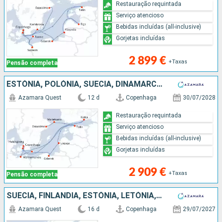
Restauração requintada
Serviço atencioso
Bebidas incluídas (all-inclusive)
Gorjetas incluídas
2 899 €
+Taxas
Pensão completa
ESTÓNIA, POLÓNIA, SUÉCIA, DINAMARCA, FINLÂNDIA, ALEMANHA, LETÓNIA
Azamara Quest
12 d
Copenhaga
30/07/2028
Restauração requintada
Serviço atencioso
Bebidas incluídas (all-inclusive)
Gorjetas incluídas
2 909 €
+Taxas
Pensão completa
SUÉCIA, FINLÂNDIA, ESTÓNIA, LETÓNIA, POLÓNIA, DINAMARCA, ALEMANHA, REINO UNIDO
Azamara Quest
16 d
Copenhaga
29/07/2027