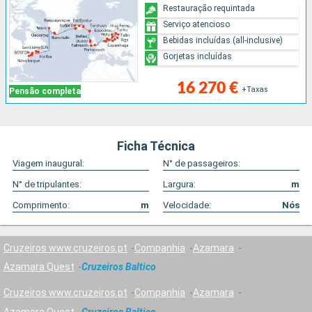
Restauração requintada
Serviço atencioso
Bebidas incluídas (all-inclusive)
Gorjetas incluídas
16 270 €
+Taxas
Pensão completa
Ficha Técnica
Viagem inaugural:
N° de passageiros:
N° de tripulantes:
Largura:
m
Comprimento:
m
Velocidade:
Nós
Cruzeiros www.cruzeiros.pt
Companhia
Azamara
Azamara Quest
Cruzeiros Baltico
Cruzeiros www.cruzeiros.pt
Companhia
Azamara
Azamara Quest
Cruzeiros Baltico