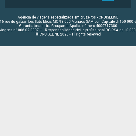
Agência de viagens especializada em cruzeiros - CRUISELINE
16 rue du gabian Les flots bleus MC 98 000 Monaco SAM con Capitale di 150 000 
Garantia financeira Groupama Apólice número 4000717380
viagens n° 006 02 0007 – - Responsabilidade civil e profissional RC RSA de 10 0
© CRUISELINE 2026 - all rights reserved