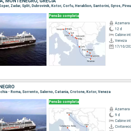
IA, MONTENEGRO, GRÉCIA
 Koper, Zadar, Split, Dubrovinik, Kotor, Corfu, Heraklion, Santorini, Syros, Pir
Pensão completa
Azamara 
12 d
Cabine in
Veneza
17/10/20
ENEGRO
ecchia - Roma, Sorrento, Salerno, Catania, Crotone, Kotor, Veneza
Pensão completa
Azamara 
9 d
Cabine in
Civitavec