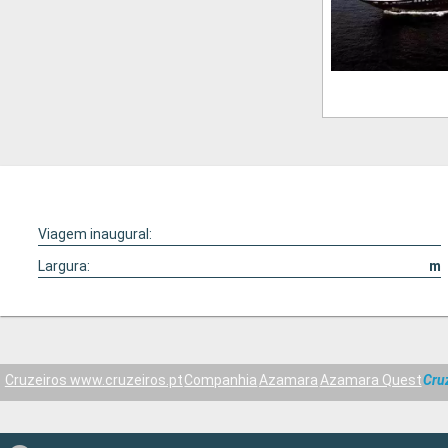
Viagem inaugural:
Largura:
m
Cruzeiros www.cruzeiros.pt
Companhia
Azamara
Azamara Quest
Cru