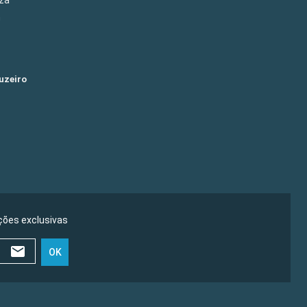
m
uzeiro
ões exclusivas
OK