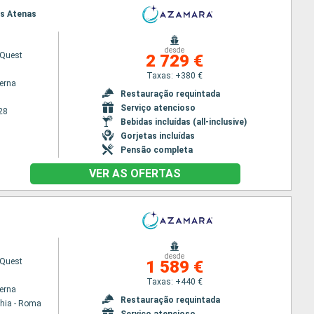
eus Atenas
desde
Quest
2 729 €
Taxas: +380 €
terna
Restauração requintada
Serviço atencioso
28
Bebidas incluídas (all-inclusive)
Gorjetas incluídas
Pensão completa
VER AS OFERTAS
desde
Quest
1 589 €
Taxas: +440 €
terna
Restauração requintada
chia - Roma
Serviço atencioso