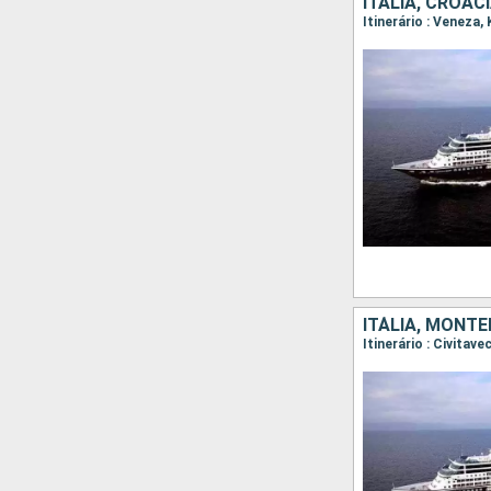
ITÁLIA, CROÁC
Itinerário : Veneza,
ITÁLIA, MONT
Itinerário : Civitav