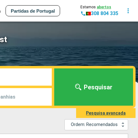
Estamos
abertos
s
Partidas de Portugal
308 804 335
st
Pesquisar
anhias
Pesquisa avançada
Ordem: Recomendados