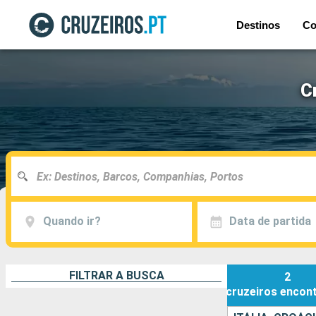
Destinos
Co
C
Quando ir?
Data de partida
FILTRAR A BUSCA
2
cruzeiros
encon