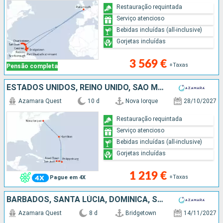
Restauração requintada
Serviço atencioso
Bebidas incluídas (all-inclusive)
Gorjetas incluídas
3 569 €
+Taxas
Pensão completa
ESTADOS UNIDOS, REINO UNIDO, SÃO MARTINHO, TORTOLA, PORTO RICO
Azamara Quest
10 d
Nova Iorque
28/10/2027
Restauração requintada
Serviço atencioso
Bebidas incluídas (all-inclusive)
Gorjetas incluídas
1 219 €
+Taxas
Pague em 4X
BARBADOS, SANTA LÚCIA, DOMINICA, SÃO MARTINHO, TORTOLA, PORTO RICO
Azamara Quest
8 d
Bridgetown
14/11/2027