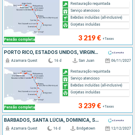
Restauração requintada
Serviço atencioso
Bebidas incluídas (all-inclusive)
Gorjetas incluídas
3 219 €
+Taxas
Pensão completa
PORTO RICO, ESTADOS UNIDOS, VIRGIN GORDA, ANTÍGUA E BARBUDA, MARTINICA, ST VINCENT E GRENADINES, GRENADA, TRINIDADE E TOBAGO, BARBADOS, SANTA LÚCIA, DOMINICA, SÃO MARTINHO, TORTOLA
Azamara Quest
16 d
San Juan
06/11/2027
Restauração requintada
Serviço atencioso
Bebidas incluídas (all-inclusive)
Gorjetas incluídas
3 239 €
+Taxas
Pensão completa
BARBADOS, SANTA LÚCIA, DOMINICA, SÃO MARTINHO, TORTOLA, PORTO RICO, VIRGIN GORDA, ANTÍGUA E BARBUDA, REINO UNIDO, ST VINCENT E GRENADINES, GRENADA, TRINIDADE E TOBAGO
Azamara Quest
16 d
Bridgetown
12/12/2027