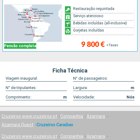
Restauração requintada
Serviço atencioso
Bebidas incluídas (all-inclusive)
Gorjetas incluídas
9 800 €
+Taxas
Pensão completa
Ficha Técnica
Viagem inaugural:
N° de passageiros:
N° de tripulantes:
Largura:
m
Comprimento:
m
Velocidade:
Nós
Cruzeiros www.cruzeiros.pt
Companhia
Azamara
Azamara Quest
Cruzeiros Caraíbas
Cruzeiros www.cruzeiros.pt
Companhia
Azamara