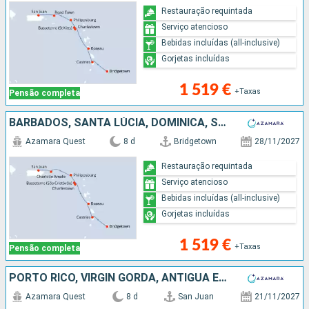
Restauração requintada
Serviço atencioso
Bebidas incluídas (all-inclusive)
Gorjetas incluídas
1 519 €
+Taxas
Pensão completa
BARBADOS, SANTA LÚCIA, DOMINICA, SÃO MARTINHO, ESTADOS UNIDOS, PORTO RICO
Azamara Quest
8 d
Bridgetown
28/11/2027
Restauração requintada
Serviço atencioso
Bebidas incluídas (all-inclusive)
Gorjetas incluídas
1 519 €
+Taxas
Pensão completa
PORTO RICO, VIRGIN GORDA, ANTÍGUA E BARBUDA, MARTINICA, ST VINCENT E GRENADINES, GRENADA, TRINIDADE E TOBAGO, BARBADOS
Azamara Quest
8 d
San Juan
21/11/2027