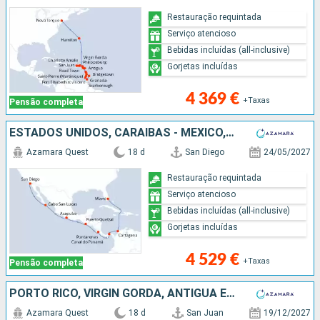
Restauração requintada
Serviço atencioso
Bebidas incluídas (all-inclusive)
Gorjetas incluídas
4 369 €
+Taxas
Pensão completa
ESTADOS UNIDOS, CARAIBAS - MEXICO, GUATEMALA, SALVADOR, COSTA RICA, PANAMA, COLÔMBIA
Azamara Quest
18 d
San Diego
24/05/2027
Restauração requintada
Serviço atencioso
Bebidas incluídas (all-inclusive)
Gorjetas incluídas
4 529 €
+Taxas
Pensão completa
PORTO RICO, VIRGIN GORDA, ANTÍGUA E BARBUDA, REINO UNIDO, ST VINCENT E GRENADINES, GRENADA, TRINIDADE E TOBAGO, BARBADOS, BONAIRE, ARUBA, REPÚBLICA DOMINICANA, BAHAMAS, ESTADOS UNIDOS
Azamara Quest
18 d
San Juan
19/12/2027