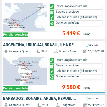
Restauração requintada
Serviço atencioso
Bebidas incluídas (all-inclusive)
Gorjetas incluídas
5 419 €
+Taxas
Pensão completa
ARGENTINA, URUGUAI, BRASIL, ILHA REAL, TRINIDADE E TOBAGO, BARBADOS, GRENADA, SANTA LÚCIA, MARTINICA, DOMINICA, SÃO MARTINHO, TORTOLA, ESTADOS UNIDOS
Azamara Quest
36 d
Buenos Aires
16/02/2028
Restauração requintada
Serviço atencioso
Bebidas incluídas (all-inclusive)
Gorjetas incluídas
9 580 €
+Taxas
Pensão completa
BARBADOS, BONAIRE, ARUBA, REPÚBLICA DOMINICANA, BAHAMAS, ESTADOS UNIDOS, CARAIBAS - MEXICO, BELIZE, HONDURAS, COSTA RICA, PANAMA, EQUADOR, PERÚ, CHILE
Azamara Quest
29 d
Bridgetown
27/12/2027