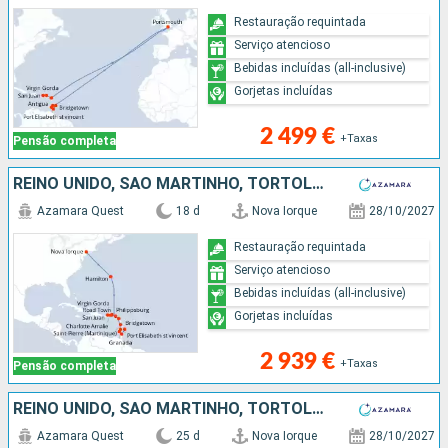
Restauração requintada
Serviço atencioso
Bebidas incluídas (all-inclusive)
Gorjetas incluídas
2 499 €
+Taxas
Pensão completa
REINO UNIDO, SÃO MARTINHO, TORTOLA, PORTO RICO, ESTADOS UNIDOS, VIRGIN GORDA, ANTÍGUA E BARBUDA, MARTINICA, ST VINCENT E GRENADINES, GRENADA, TRINIDADE E TOBAGO, BARBADOS
Azamara Quest
18 d
Nova Iorque
28/10/2027
Restauração requintada
Serviço atencioso
Bebidas incluídas (all-inclusive)
Gorjetas incluídas
2 939 €
+Taxas
Pensão completa
REINO UNIDO, SÃO MARTINHO, TORTOLA, ESTADOS UNIDOS, VIRGIN GORDA, ANTÍGUA E BARBUDA, MARTINICA, ST VINCENT E GRENADINES, GRENADA, TRINIDADE E TOBAGO, BARBADOS, SANTA LÚCIA, DOMINICA, PORTO RICO
Azamara Quest
25 d
Nova Iorque
28/10/2027