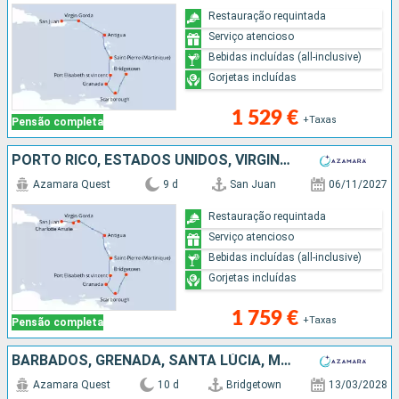
Restauração requintada
Serviço atencioso
Bebidas incluídas (all-inclusive)
Gorjetas incluídas
1 529 €
+Taxas
Pensão completa
PORTO RICO, ESTADOS UNIDOS, VIRGIN GORDA, ANTÍGUA E BARBUDA, MARTINICA, ST VINCENT E GRENADINES, GRENADA, TRINIDADE E TOBAGO, BARBADOS
Azamara Quest
9 d
San Juan
06/11/2027
Restauração requintada
Serviço atencioso
Bebidas incluídas (all-inclusive)
Gorjetas incluídas
1 759 €
+Taxas
Pensão completa
BARBADOS, GRENADA, SANTA LÚCIA, MARTINICA, DOMINICA, SÃO MARTINHO, TORTOLA, ESTADOS UNIDOS
Azamara Quest
10 d
Bridgetown
13/03/2028