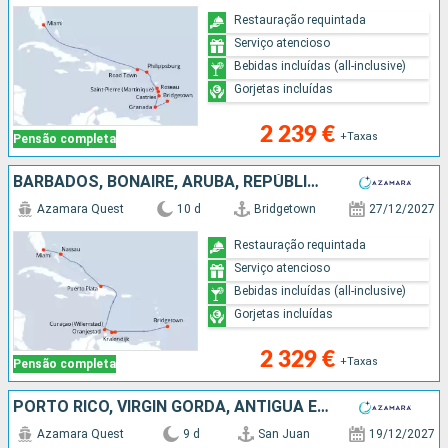
Restauração requintada
Serviço atencioso
Bebidas incluídas (all-inclusive)
Gorjetas incluídas
2 239 €
+Taxas
Pensão completa
BARBADOS, BONAIRE, ARUBA, REPÚBLICA DOMINICANA, BAHAMAS, ESTADOS UNIDOS
Azamara Quest
10 d
Bridgetown
27/12/2027
Restauração requintada
Serviço atencioso
Bebidas incluídas (all-inclusive)
Gorjetas incluídas
2 329 €
+Taxas
Pensão completa
PORTO RICO, VIRGIN GORDA, ANTÍGUA E BARBUDA, REINO UNIDO, ST VINCENT E GRENADINES, GRENADA, TRINIDADE E TOBAGO, BARBADOS
Azamara Quest
9 d
San Juan
19/12/2027