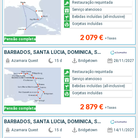
Restauração requintada
Serviço atencioso
Bebidas incluídas (all-inclusive)
Gorjetas incluídas
2 079 €
+Taxas
Pensão completa
BARBADOS, SANTA LÚCIA, DOMINICA, SÃO MARTINHO, ESTADOS UNIDOS, PORTO RICO, VIRGIN GORDA, ANTÍGUA E BARBUDA, MARTINICA, ST VINCENT E GRENADINES, GRENADA, TRINIDADE E TOBAGO
Azamara Quest
15 d
Bridgetown
28/11/2027
Restauração requintada
Serviço atencioso
Bebidas incluídas (all-inclusive)
Gorjetas incluídas
2 879 €
+Taxas
Pensão completa
BARBADOS, SANTA LÚCIA, DOMINICA, SÃO MARTINHO, TORTOLA, PORTO RICO, VIRGIN GORDA, ANTÍGUA E BARBUDA, MARTINICA, ST VINCENT E GRENADINES, GRENADA, TRINIDADE E TOBAGO
Azamara Quest
15 d
Bridgetown
14/11/2027