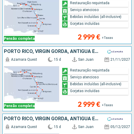
Restauração requintada
Serviço atencioso
Bebidas incluídas (all-inclusive)
Gorjetas incluídas
2 999 €
+Taxas
Pensão completa
PORTO RICO, VIRGIN GORDA, ANTÍGUA E BARBUDA, MARTINICA, ST VINCENT E GRENADINES, GRENADA, TRINIDADE E TOBAGO, BARBADOS, SANTA LÚCIA, DOMINICA, SÃO MARTINHO, ESTADOS UNIDOS
Azamara Quest
15 d
San Juan
21/11/2027
Restauração requintada
Serviço atencioso
Bebidas incluídas (all-inclusive)
Gorjetas incluídas
2 999 €
+Taxas
Pensão completa
PORTO RICO, VIRGIN GORDA, ANTÍGUA E BARBUDA, MARTINICA, ST VINCENT E GRENADINES, GRENADA, TRINIDADE E TOBAGO, BARBADOS, SANTA LÚCIA, DOMINICA, SÃO MARTINHO, TORTOLA
Azamara Quest
15 d
San Juan
05/12/2027