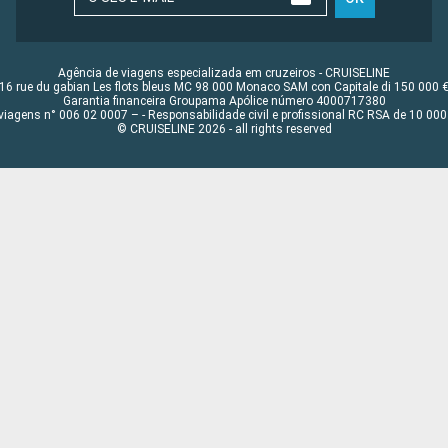
Agência de viagens especializada em cruzeiros - CRUISELINE
16 rue du gabian Les flots bleus MC 98 000 Monaco SAM con Capitale di 150 000 
Garantia financeira Groupama Apólice número 4000717380
viagens n° 006 02 0007 – - Responsabilidade civil e profissional RC RSA de 10 0
© CRUISELINE 2026 - all rights reserved