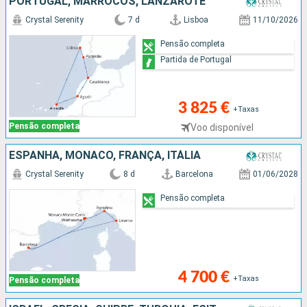
PORTUGAL, MARROCOS, LANZAROTE
Crystal Serenity
7 d
Lisboa
11/10/2026
Pensão completa
Partida de Portugal
3 825 €
+Taxas
Pensão completa
Voo disponível
ESPANHA, MÔNACO, FRANÇA, ITÁLIA
Crystal Serenity
8 d
Barcelona
01/06/2028
Pensão completa
4 700 €
+Taxas
Pensão completa