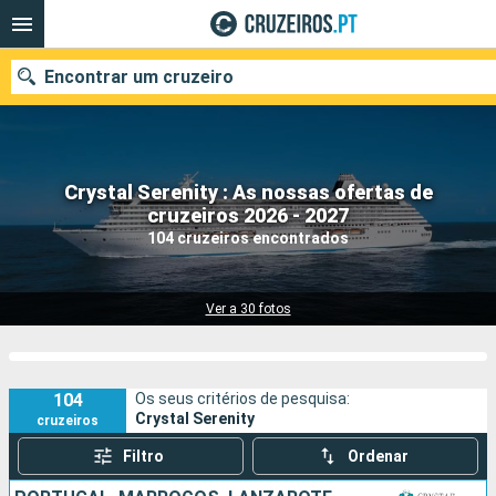
Encontrar um cruzeiro
Crystal Serenity : As nossas ofertas de
Quando ir?
cruzeiros 2026 - 2027
104 cruzeiros encontrados
Data de partida
Portos
Companhias
Ver a 30 fotos
Pesquisar
104
Os seus critérios de pesquisa:
Crystal Serenity
cruzeiros
Filtro
Ordenar