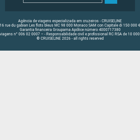
Agência de viagens especializada em cruzeiros - CRUISELINE
16 rue du gabian Les flots bleus MC 98 000 Monaco SAM con Capitale di 150 000 
Garantia financeira Groupama Apólice número 4000717380
viagens n° 006 02 0007 – - Responsabilidade civil e profissional RC RSA de 10 0
© CRUISELINE 2026 - all rights reserved