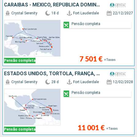
CARAIBAS - MEXICO, REPÚBLICA DOMINICANA, ESTADOS UNIDOS, SANTA LÚCIA, CAIMÃO (ILHAS), JAMAICA, MARTINICA, PORTO RICO, GUADALUPE, JOST VAN DYKE, TORTOLA
Crystal Serenity
18 d
Fort Lauderdale
22/12/2027
Pensão completa
7 501 €
+Taxas
Pensão completa
ESTADOS UNIDOS, TORTOLA, FRANÇA, DOMINICA, PORTO RICO, ANTÍGUA E BARBUDA, GUADALUPE, SANTA LÚCIA, GRENADA, BONAIRE, ARUBA, COLÔMBIA, PANAMA, COSTA RICA, HONDURAS, SÃO TOMÁS, BELIZE, CARAIBAS - MEXICO
Crystal Serenity
28 d
Fort Lauderdale
12/02/2028
Pensão completa
11 001 €
+Taxas
Pensão completa