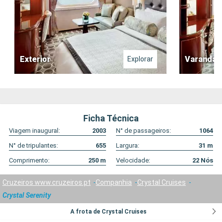
Exterior
Varanda
Explorar
Ficha Técnica
Viagem inaugural:
2003
N° de passageiros:
1064
N° de tripulantes:
655
Largura:
31
m
Comprimento:
250
m
Velocidade:
22
Nós
Cruzeiros www.cruzeiros.pt
Companhia
Crystal Cruises
Crystal Serenity
A frota de Crystal Cruises