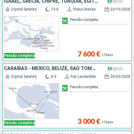
ISRAEL, GRÉCIA, CHIPRE, TURQUIA, EGITO, ALEMANHA
Crystal Serenity
13 d
Pireus Atenas
23/10/2028
Pensão completa
7 600 €
+Taxas
Pensão completa
CARAIBAS - MEXICO, BELIZE, SÃO TOMÁS, HONDURAS, ESTADOS UNIDOS
Crystal Serenity
8 d
Fort Lauderdale
20/03/2028
Pensão completa
3 000 €
+Taxas
Pensão completa