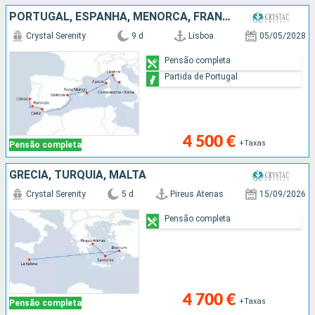
PORTUGAL, ESPANHA, MENORCA, FRANÇA, ITÁLIA
Crystal Serenity
9 d
Lisboa
05/05/2028
Pensão completa
Partida de Portugal
4 500 €
+Taxas
Pensão completa
GRÉCIA, TURQUIA, MALTA
Crystal Serenity
5 d
Pireus Atenas
15/09/2026
Pensão completa
4 700 €
+Taxas
Pensão completa